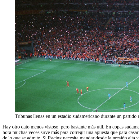
Tribunas llenas en un estadio sudamericano durante un partido
Hay otro dato menos vistoso, pero bastante más útil. En copas sudamer
hora muchas veces sirve más para corregir una apuesta que para casart
de lo que se admite. Si Racing necesita mandar desde la presión alta y