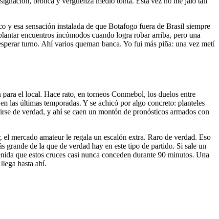
signación, bronca y vergüenza medio tonta. Esta vez no me jalo tan
rico y esa sensación instalada de que Botafogo fuera de Brasil siempre
e plantar encuentros incómodos cuando logra robar arriba, pero una
 esperar turno. Ahí varios queman banca. Yo fui más piña: una vez metí
 para el local. Hace rato, en torneos Conmebol, los duelos entre
en las últimas temporadas. Y se achicó por algo concreto: planteles
tirse de verdad, y ahí se caen un montón de pronósticos armados con
, el mercado amateur le regala un escalón extra. Raro de verdad. Eso
s grande de la que de verdad hay en este tipo de partido. Si sale un
tenida que estos cruces casi nunca conceden durante 90 minutos. Una
lega hasta ahí.