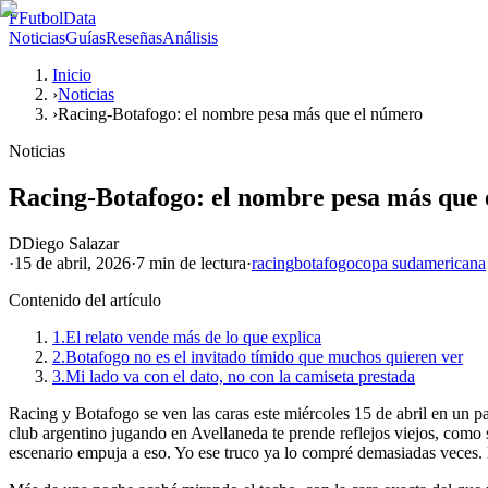
F
FutbolData
Noticias
Guías
Reseñas
Análisis
Inicio
›
Noticias
›
Racing-Botafogo: el nombre pesa más que el número
Noticias
Racing-Botafogo: el nombre pesa más que
D
Diego Salazar
·
15 de abril, 2026
·
7 min
de lectura
·
racing
botafogo
copa sudamericana
Contenido del artículo
1.
El relato vende más de lo que explica
2.
Botafogo no es el invitado tímido que muchos quieren ver
3.
Mi lado va con el dato, no con la camiseta prestada
Racing y Botafogo se ven las caras este miércoles 15 de abril en un p
club argentino jugando en Avellaneda te prende reflejos viejos, como s
escenario empuja a eso. Yo ese truco ya lo compré demasiadas veces