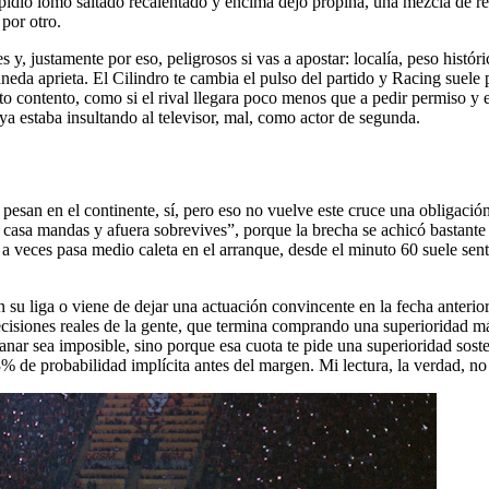
pidió lomo saltado recalentado y encima dejó propina, una mezcla de re
 por otro.
 y, justamente por eso, peligrosos si vas a apostar: localía, peso histó
aneda aprieta. El Cilindro te cambia el pulso del partido y Racing suel
rito contento, como si el rival llegara poco menos que a pedir permiso y
a estaba insultando al televisor, mal, como actor de segunda.
san en el continente, sí, pero eso no vuelve este cruce una obligación
 casa mandas y afuera sobrevives”, porque la brecha se achicó bastante 
 a veces pasa medio caleta en el arranque, desde el minuto 60 suele sen
u liga o viene de dejar una actuación convincente en la fecha anterior
decisiones reales de la gente, que termina comprando una superioridad má
nar sea imposible, sino porque esa cuota te pide una superioridad sos
de probabilidad implícita antes del margen. Mi lectura, la verdad, no l