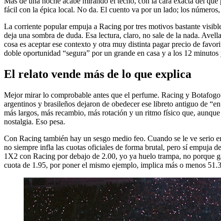
Más de una noche acabé mirando el techo, con la cara exacta del que 
fácil con la épica local. No da. El cuento va por un lado; los números,
La corriente popular empuja a Racing por tres motivos bastante visibles
deja una sombra de duda. Esa lectura, claro, no sale de la nada. Avell
cosa es aceptar ese contexto y otra muy distinta pagar precio de favo
doble oportunidad “segura” por un grande en casa y a los 12 minutos y
El relato vende más de lo que explica
Mejor mirar lo comprobable antes que el perfume. Racing y Botafogo pe
argentinos y brasileños dejaron de obedecer ese libreto antiguo de “en
más largos, más recambio, más rotación y un ritmo físico que, aunque
nostalgia. Eso pesa.
Con Racing también hay un sesgo medio feo. Cuando se le ve serio en s
no siempre infla las cuotas oficiales de forma brutal, pero sí empuja 
1X2 con Racing por debajo de 2.00, yo ya huelo trampa, no porque ga
cuota de 1.95, por poner el mismo ejemplo, implica más o menos 51.3% 