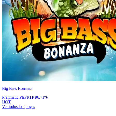
Big Bass Bonanza
Pragmatic Play
RTP
96.71
%
HOT
Ver todos los juegos