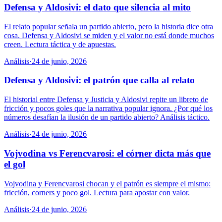
Defensa y Aldosivi: el dato que silencia al mito
El relato popular señala un partido abierto, pero la historia dice otra
cosa. Defensa y Aldosivi se miden y el valor no está donde muchos
creen. Lectura táctica y de apuestas.
Análisis
·
24 de junio, 2026
Defensa y Aldosivi: el patrón que calla al relato
El historial entre Defensa y Justicia y Aldosivi repite un libreto de
fricción y pocos goles que la narrativa popular ignora. ¿Por qué los
números desafían la ilusión de un partido abierto? Análisis táctico.
Análisis
·
24 de junio, 2026
Vojvodina vs Ferencvarosi: el córner dicta más que
el gol
Vojvodina y Ferencvarosi chocan y el patrón es siempre el mismo:
fricción, corners y poco gol. Lectura para apostar con valor.
Análisis
·
24 de junio, 2026