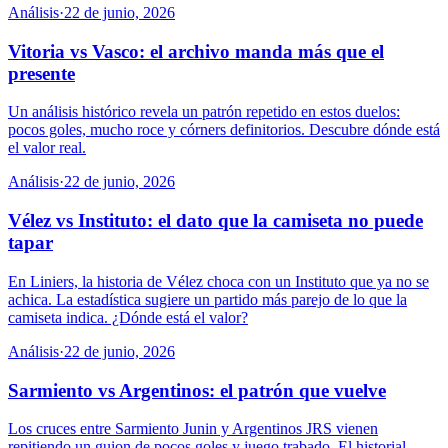
Análisis
·
22 de junio, 2026
Vitoria vs Vasco: el archivo manda más que el
presente
Un análisis histórico revela un patrón repetido en estos duelos:
pocos goles, mucho roce y córners definitorios. Descubre dónde está
el valor real.
Análisis
·
22 de junio, 2026
Vélez vs Instituto: el dato que la camiseta no puede
tapar
En Liniers, la historia de Vélez choca con un Instituto que ya no se
achica. La estadística sugiere un partido más parejo de lo que la
camiseta indica. ¿Dónde está el valor?
Análisis
·
22 de junio, 2026
Sarmiento vs Argentinos: el patrón que vuelve
Los cruces entre Sarmiento Junin y Argentinos JRS vienen
repitiendo un guion de pocos goles y juego trabado. El historial