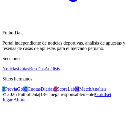
FutbolData
Portal independiente de noticias deportivas, análisis de apuestas y
reseñas de casas de apuestas para el mercado peruano.
Secciones
Noticias
Guías
Reseñas
Análisis
Sitios hermanos
P
PreviaGol
C
CuotasDiarias
S
ScoreLab
M
MatchAnalisis
©
2026
FutbolData
|
18+ Juega responsablemente
|
GoldBet
Jugar Ahora