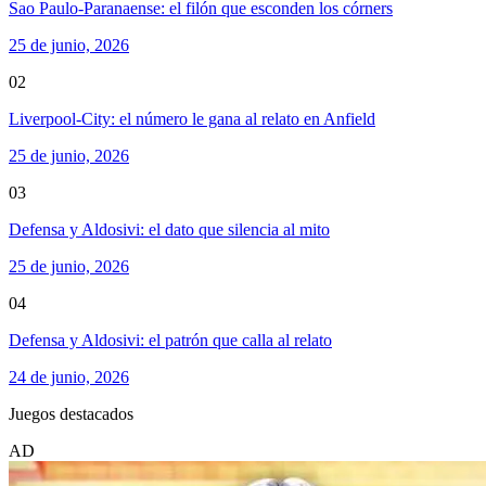
Sao Paulo-Paranaense: el filón que esconden los córners
25 de junio, 2026
02
Liverpool-City: el número le gana al relato en Anfield
25 de junio, 2026
03
Defensa y Aldosivi: el dato que silencia al mito
25 de junio, 2026
04
Defensa y Aldosivi: el patrón que calla al relato
24 de junio, 2026
Juegos destacados
AD