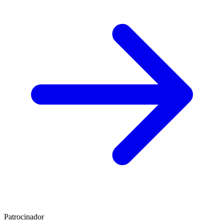
Patrocinador