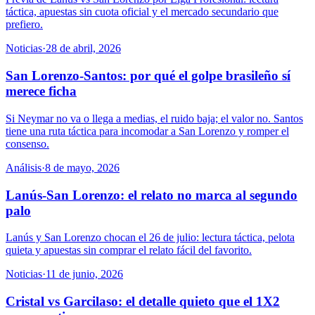
táctica, apuestas sin cuota oficial y el mercado secundario que
prefiero.
Noticias
·
28 de abril, 2026
San Lorenzo-Santos: por qué el golpe brasileño sí
merece ficha
Si Neymar no va o llega a medias, el ruido baja; el valor no. Santos
tiene una ruta táctica para incomodar a San Lorenzo y romper el
consenso.
Análisis
·
8 de mayo, 2026
Lanús-San Lorenzo: el relato no marca al segundo
palo
Lanús y San Lorenzo chocan el 26 de julio: lectura táctica, pelota
quieta y apuestas sin comprar el relato fácil del favorito.
Noticias
·
11 de junio, 2026
Cristal vs Garcilaso: el detalle quieto que el 1X2