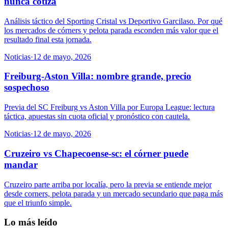
nunca cotiza
Análisis táctico del Sporting Cristal vs Deportivo Garcilaso. Por qué
los mercados de córners y pelota parada esconden más valor que el
resultado final esta jornada.
Noticias
·
12 de mayo, 2026
Freiburg-Aston Villa: nombre grande, precio
sospechoso
Previa del SC Freiburg vs Aston Villa por Europa League: lectura
táctica, apuestas sin cuota oficial y pronóstico con cautela.
Noticias
·
12 de mayo, 2026
Cruzeiro vs Chapecoense-sc: el córner puede
mandar
Cruzeiro parte arriba por localía, pero la previa se entiende mejor
desde corners, pelota parada y un mercado secundario que paga más
que el triunfo simple.
Lo más leído