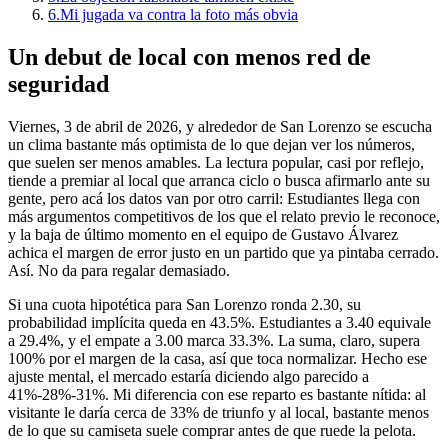
6.
Mi jugada va contra la foto más obvia
Un debut de local con menos red de
seguridad
Viernes, 3 de abril de 2026, y alrededor de San Lorenzo se escucha
un clima bastante más optimista de lo que dejan ver los números,
que suelen ser menos amables. La lectura popular, casi por reflejo,
tiende a premiar al local que arranca ciclo o busca afirmarlo ante su
gente, pero acá los datos van por otro carril: Estudiantes llega con
más argumentos competitivos de los que el relato previo le reconoce,
y la baja de último momento en el equipo de Gustavo Álvarez
achica el margen de error justo en un partido que ya pintaba cerrado.
Así. No da para regalar demasiado.
Si una cuota hipotética para San Lorenzo ronda 2.30, su
probabilidad implícita queda en 43.5%. Estudiantes a 3.40 equivale
a 29.4%, y el empate a 3.00 marca 33.3%. La suma, claro, supera
100% por el margen de la casa, así que toca normalizar. Hecho ese
ajuste mental, el mercado estaría diciendo algo parecido a
41%-28%-31%. Mi diferencia con ese reparto es bastante nítida: al
visitante le daría cerca de 33% de triunfo y al local, bastante menos
de lo que su camiseta suele comprar antes de que ruede la pelota.