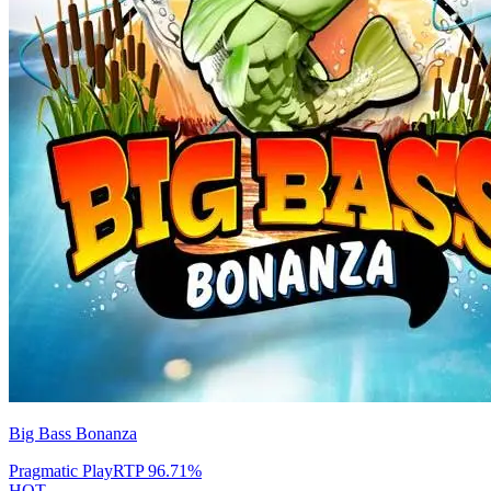
Big Bass Bonanza
Pragmatic Play
RTP
96.71
%
HOT