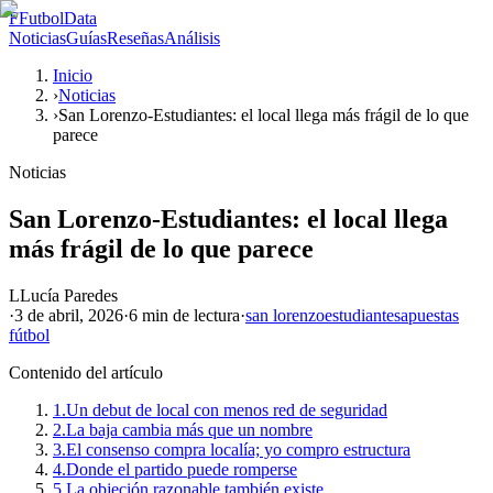
F
FutbolData
Noticias
Guías
Reseñas
Análisis
Inicio
›
Noticias
›
San Lorenzo-Estudiantes: el local llega más frágil de lo que
parece
Noticias
San Lorenzo-Estudiantes: el local llega
más frágil de lo que parece
L
Lucía Paredes
·
3 de abril, 2026
·
6 min
de lectura
·
san lorenzo
estudiantes
apuestas
fútbol
Contenido del artículo
1.
Un debut de local con menos red de seguridad
2.
La baja cambia más que un nombre
3.
El consenso compra localía; yo compro estructura
4.
Donde el partido puede romperse
5.
La objeción razonable también existe