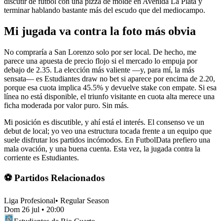
discutir de fútbol con una pizza de molde en Avenida La Plata y
terminar hablando bastante más del escudo que del mediocampo.
Mi jugada va contra la foto más obvia
No compraría a San Lorenzo solo por ser local. De hecho, me
parece una apuesta de precio flojo si el mercado lo empuja por
debajo de 2.35. La elección más valiente —y, para mí, la más
sensata— es Estudiantes draw no bet si aparece por encima de 2.20,
porque esa cuota implica 45.5% y devuelve stake con empate. Si esa
línea no está disponible, el triunfo visitante en cuota alta merece una
ficha moderada por valor puro. Sin más.
Mi posición es discutible, y ahí está el interés. El consenso ve un
debut de local; yo veo una estructura tocada frente a un equipo que
suele disfrutar los partidos incómodos. En FutbolData prefiero una
mala ovación, y una buena cuenta. Esta vez, la jugada contra la
corriente es Estudiantes.
⚽ Partidos Relacionados
Liga Profesional
•
Regular Season
Dom 26 jul
•
20:00