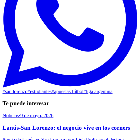
#
san lorenzo
#
estudiantes
#
apuestas fútbol
#
liga argentina
Te puede interesar
Noticias
·
9 de mayo, 2026
Lanús-San Lorenzo: el negocio vive en los corners
Previa de Lanús vs San Lorenzo por Liga Profesional: lectura