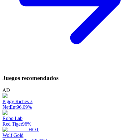
Juegos recomendados
AD
Piggy Riches 3
NetEnt
96.09
%
Robo Lab
Red Tiger
96
%
HOT
Wolf Gold