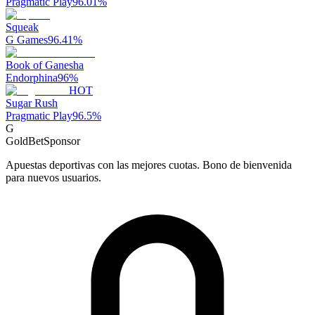
Pragmatic Play
96.01
%
Squeak
G Games
96.41
%
Book of Ganesha
Endorphina
96
%
HOT
Sugar Rush
Pragmatic Play
96.5
%
G
GoldBet
Sponsor
Apuestas deportivas con las mejores cuotas. Bono de bienvenida
para nuevos usuarios.