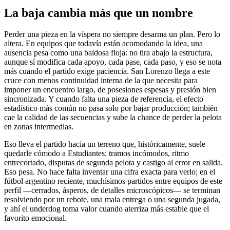
La baja cambia más que un nombre
Perder una pieza en la víspera no siempre desarma un plan. Pero lo
altera. En equipos que todavía están acomodando la idea, una
ausencia pesa como una baldosa floja: no tira abajo la estructura,
aunque sí modifica cada apoyo, cada pase, cada paso, y eso se nota
más cuando el partido exige paciencia. San Lorenzo llega a este
cruce con menos continuidad interna de la que necesita para
imponer un encuentro largo, de posesiones espesas y presión bien
sincronizada. Y cuando falta una pieza de referencia, el efecto
estadístico más común no pasa solo por bajar producción; también
cae la calidad de las secuencias y sube la chance de perder la pelota
en zonas intermedias.
Eso lleva el partido hacia un terreno que, históricamente, suele
quedarle cómodo a Estudiantes: tramos incómodos, ritmo
entrecortado, disputas de segunda pelota y castigo al error en salida.
Eso pesa. No hace falta inventar una cifra exacta para verlo; en el
fútbol argentino reciente, muchísimos partidos entre equipos de este
perfil —cerrados, ásperos, de detalles microscópicos— se terminan
resolviendo por un rebote, una mala entrega o una segunda jugada,
y ahí el underdog toma valor cuando aterriza más estable que el
favorito emocional.