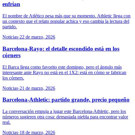
enfrían
El nombre de Atlético pesa más que su momento. Athletic llega con
un contexto que el relato popular achica y eso cambia la lectura del
partido.
Noticias
·
22 de marzo, 2026
Barcelona-Rayo: el detalle escondido está en los
córners
El Barça llega como favorito este domingo, pero el ángulo más
interesante ante Rayo no está en el 1X2: está en cómo se fabrican
los córners.
Noticias
·
21 de marzo, 2026
Barcelona-Athletic: partido grande, precio pequeño
La conversación empuja a jugar este Barcelona-Athletic, pero los
números sugieren otra cosa: demasiada niebla para encontrar valor
real.
Noticias
·
18 de marzo, 2026