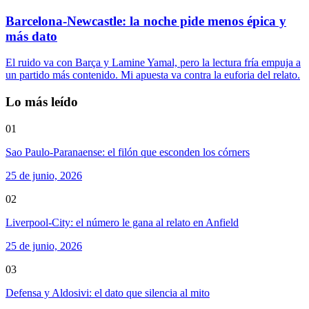
Barcelona-Newcastle: la noche pide menos épica y
más dato
El ruido va con Barça y Lamine Yamal, pero la lectura fría empuja a
un partido más contenido. Mi apuesta va contra la euforia del relato.
Lo más leído
01
Sao Paulo-Paranaense: el filón que esconden los córners
25 de junio, 2026
02
Liverpool-City: el número le gana al relato en Anfield
25 de junio, 2026
03
Defensa y Aldosivi: el dato que silencia al mito