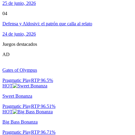
25 de junio, 2026
04
Defensa y Aldosivi: el patrón que calla al relato
24 de junio, 2026
Juegos destacados
AD
Gates of Olympus
Pragmatic Play
RTP
96.5
%
HOT
Sweet Bonanza
Pragmatic Play
RTP
96.51
%
HOT
Big Bass Bonanza
Pragmatic Play
RTP
96.71
%