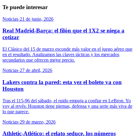
Te puede interesar
Noticias
·
21 de junio, 2026
Real Madrid-Barça: el filón que el 1X2 se niega a
cotizar
El Clásico del 15 de marzo esconde más valor en el juego aéreo que
en el resultado. Analizamos las claves tácticas y los mercados
secundarios que ofrecen mejor precio.
Noticias
·
27 de abril, 2026
Lakers contra la pared: esta vez el boleto va con
Houston
Tras el 115-96 del sábado, el ruido empuja a confiar en LeBron. Yo
voy al revés: Houston tiene piernas, defensa y una serie más viva de
lo que parece.
Noticias
·
29 de marzo, 2026
Athletic-Atlético: el relato seduce, los números