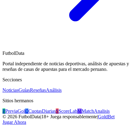
FutbolData
Portal independiente de noticias deportivas, análisis de apuestas y
reseñas de casas de apuestas para el mercado peruano.
Secciones
Noticias
Guías
Reseñas
Análisis
Sitios hermanos
P
PreviaGol
C
CuotasDiarias
S
ScoreLab
M
MatchAnalisis
©
2026
FutbolData
|
18+ Juega responsablemente
|
GoldBet
Jugar Ahora