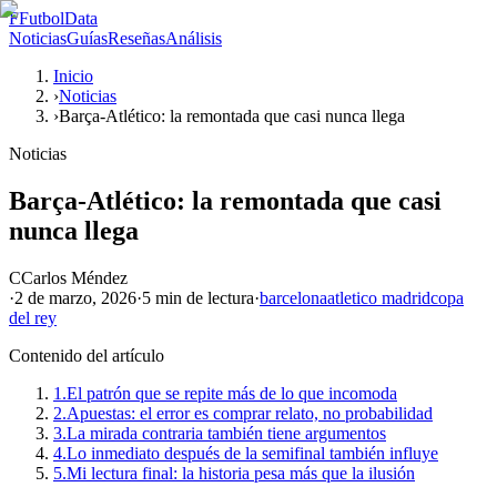
F
FutbolData
Noticias
Guías
Reseñas
Análisis
Inicio
›
Noticias
›
Barça-Atlético: la remontada que casi nunca llega
Noticias
Barça-Atlético: la remontada que casi
nunca llega
C
Carlos Méndez
·
2 de marzo, 2026
·
5 min
de lectura
·
barcelona
atletico madrid
copa
del rey
Contenido del artículo
1.
El patrón que se repite más de lo que incomoda
2.
Apuestas: el error es comprar relato, no probabilidad
3.
La mirada contraria también tiene argumentos
4.
Lo inmediato después de la semifinal también influye
5.
Mi lectura final: la historia pesa más que la ilusión