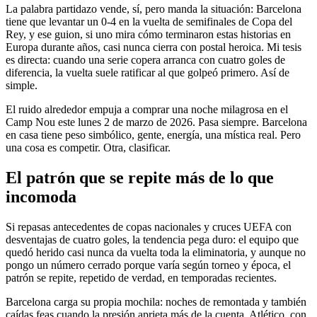
La palabra partidazo vende, sí, pero manda la situación: Barcelona
tiene que levantar un 0-4 en la vuelta de semifinales de Copa del
Rey, y ese guion, si uno mira cómo terminaron estas historias en
Europa durante años, casi nunca cierra con postal heroica. Mi tesis
es directa: cuando una serie copera arranca con cuatro goles de
diferencia, la vuelta suele ratificar al que golpeó primero. Así de
simple.
El ruido alrededor empuja a comprar una noche milagrosa en el
Camp Nou este lunes 2 de marzo de 2026. Pasa siempre. Barcelona
en casa tiene peso simbólico, gente, energía, una mística real. Pero
una cosa es competir. Otra, clasificar.
El patrón que se repite más de lo que
incomoda
Si repasas antecedentes de copas nacionales y cruces UEFA con
desventajas de cuatro goles, la tendencia pega duro: el equipo que
quedó herido casi nunca da vuelta toda la eliminatoria, y aunque no
pongo un número cerrado porque varía según torneo y época, el
patrón se repite, repetido de verdad, en temporadas recientes.
Barcelona carga su propia mochila: noches de remontada y también
caídas feas cuando la presión aprieta más de la cuenta. Atlético, con