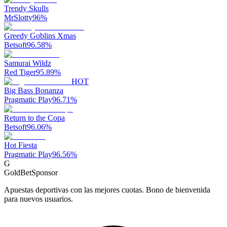
Trendy Skulls
MrSlotty
96
%
Greedy Goblins Xmas
Betsoft
96.58
%
Samurai Wildz
Red Tiger
95.89
%
HOT
Big Bass Bonanza
Pragmatic Play
96.71
%
Return to the Copa
Betsoft
96.06
%
Hot Fiesta
Pragmatic Play
96.56
%
G
GoldBet
Sponsor
Apuestas deportivas con las mejores cuotas. Bono de bienvenida
para nuevos usuarios.