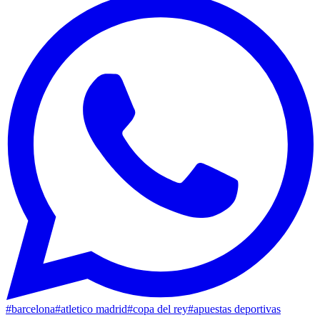
#
barcelona
#
atletico madrid
#
copa del rey
#
apuestas deportivas