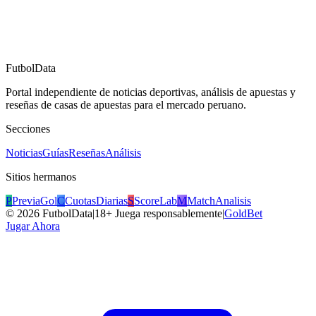
FutbolData
Portal independiente de noticias deportivas, análisis de apuestas y
reseñas de casas de apuestas para el mercado peruano.
Secciones
Noticias
Guías
Reseñas
Análisis
Sitios hermanos
P
PreviaGol
C
CuotasDiarias
S
ScoreLab
M
MatchAnalisis
©
2026
FutbolData
|
18+ Juega responsablemente
|
GoldBet
Jugar Ahora