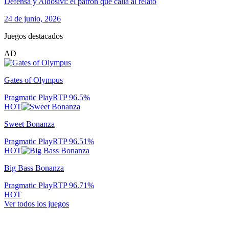
Defensa y Aldosivi: el patrón que calla al relato
24 de junio, 2026
Juegos destacados
AD
Gates of Olympus
Pragmatic Play
RTP
96.5
%
HOT
Sweet Bonanza
Pragmatic Play
RTP
96.51
%
HOT
Big Bass Bonanza
Pragmatic Play
RTP
96.71
%
HOT
Ver todos los juegos