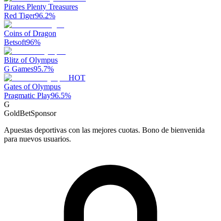
Pirates Plenty Treasures
Red Tiger
96.2
%
Coins of Dragon
Betsoft
96
%
Blitz of Olympus
G Games
95.7
%
HOT
Gates of Olympus
Pragmatic Play
96.5
%
G
GoldBet
Sponsor
Apuestas deportivas con las mejores cuotas. Bono de bienvenida
para nuevos usuarios.