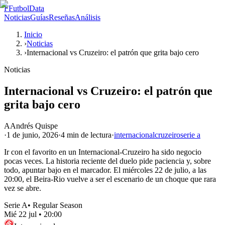
F
FutbolData
Noticias
Guías
Reseñas
Análisis
Inicio
›
Noticias
›
Internacional vs Cruzeiro: el patrón que grita bajo cero
Noticias
Internacional vs Cruzeiro: el patrón que
grita bajo cero
A
Andrés Quispe
·
1 de junio, 2026
·
4 min
de lectura
·
internacional
cruzeiro
serie a
Ir con el favorito en un Internacional-Cruzeiro ha sido negocio
pocas veces. La historia reciente del duelo pide paciencia y, sobre
todo, apuntar bajo en el marcador. El miércoles 22 de julio, a las
20:00, el Beira-Rio vuelve a ser el escenario de un choque que rara
vez se abre.
Serie A
•
Regular Season
Mié 22 jul
•
20:00