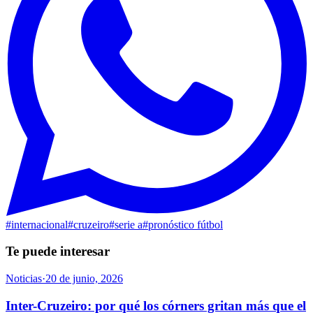
#
internacional
#
cruzeiro
#
serie a
#
pronóstico fútbol
Te puede interesar
Noticias
·
20 de junio, 2026
Inter-Cruzeiro: por qué los córners gritan más que el