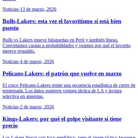
Noticias
·
13 de marzo, 2026
Bulls-Lakers: esta vez el favoritismo sí está bien
puesto
Bulls vs Lakers mueve búsquedas en Perú y también líneas.
Convirtamos cuotas a probabilidades y veamos por qué el favorito
merece respaldo.
Noticias
·
4 de marzo, 2026
Pelicans-Lakers: el patrón que vuelve en marzo
El cruce Pelicans-Lakers repite una secuencia estadística de cierre de
temporada. Los datos sugieren ventaja táctica de LA y lectura
selectiva en apuestas.
Noticias
·
2 de marzo, 2026
Kings-Lakers: por qué el golpe visitante sí tiene
precio
Los Lakers llegan con foco mediático, pero el ajuste táctico favorece