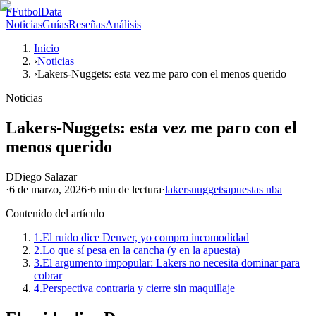
F
FutbolData
Noticias
Guías
Reseñas
Análisis
Inicio
›
Noticias
›
Lakers-Nuggets: esta vez me paro con el menos querido
Noticias
Lakers-Nuggets: esta vez me paro con el
menos querido
D
Diego Salazar
·
6 de marzo, 2026
·
6 min
de lectura
·
lakers
nuggets
apuestas nba
Contenido del artículo
1.
El ruido dice Denver, yo compro incomodidad
2.
Lo que sí pesa en la cancha (y en la apuesta)
3.
El argumento impopular: Lakers no necesita dominar para
cobrar
4.
Perspectiva contraria y cierre sin maquillaje