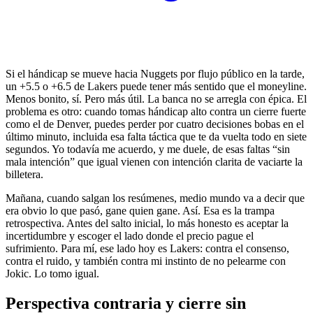
Si el hándicap se mueve hacia Nuggets por flujo público en la tarde,
un +5.5 o +6.5 de Lakers puede tener más sentido que el moneyline.
Menos bonito, sí. Pero más útil. La banca no se arregla con épica. El
problema es otro: cuando tomas hándicap alto contra un cierre fuerte
como el de Denver, puedes perder por cuatro decisiones bobas en el
último minuto, incluida esa falta táctica que te da vuelta todo en siete
segundos. Yo todavía me acuerdo, y me duele, de esas faltas “sin
mala intención” que igual vienen con intención clarita de vaciarte la
billetera.
Mañana, cuando salgan los resúmenes, medio mundo va a decir que
era obvio lo que pasó, gane quien gane. Así. Esa es la trampa
retrospectiva. Antes del salto inicial, lo más honesto es aceptar la
incertidumbre y escoger el lado donde el precio pague el
sufrimiento. Para mí, ese lado hoy es Lakers: contra el consenso,
contra el ruido, y también contra mi instinto de no pelearme con
Jokic. Lo tomo igual.
Perspectiva contraria y cierre sin