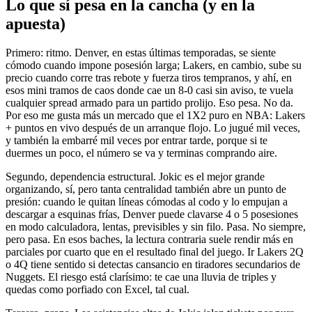
Lo que sí pesa en la cancha (y en la
apuesta)
Primero: ritmo. Denver, en estas últimas temporadas, se siente
cómodo cuando impone posesión larga; Lakers, en cambio, sube su
precio cuando corre tras rebote y fuerza tiros tempranos, y ahí, en
esos mini tramos de caos donde cae un 8-0 casi sin aviso, te vuela
cualquier spread armado para un partido prolijo. Eso pesa. No da.
Por eso me gusta más un mercado que el 1X2 puro en NBA: Lakers
+ puntos en vivo después de un arranque flojo. Lo jugué mil veces,
y también la embarré mil veces por entrar tarde, porque si te
duermes un poco, el número se va y terminas comprando aire.
Segundo, dependencia estructural. Jokic es el mejor grande
organizando, sí, pero tanta centralidad también abre un punto de
presión: cuando le quitan líneas cómodas al codo y lo empujan a
descargar a esquinas frías, Denver puede clavarse 4 o 5 posesiones
en modo calculadora, lentas, previsibles y sin filo. Pasa. No siempre,
pero pasa. En esos baches, la lectura contraria suele rendir más en
parciales por cuarto que en el resultado final del juego. Ir Lakers 2Q
o 4Q tiene sentido si detectas cansancio en tiradores secundarios de
Nuggets. El riesgo está clarísimo: te cae una lluvia de triples y
quedas como porfiado con Excel, tal cual.