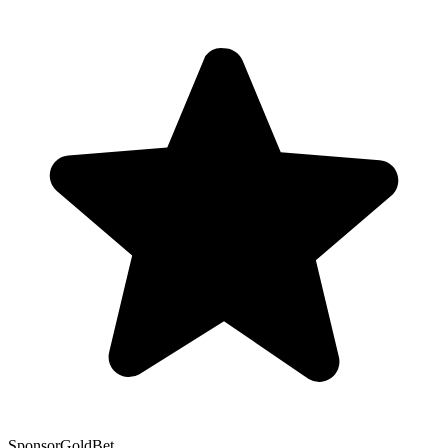
Sponsor
GoldBet