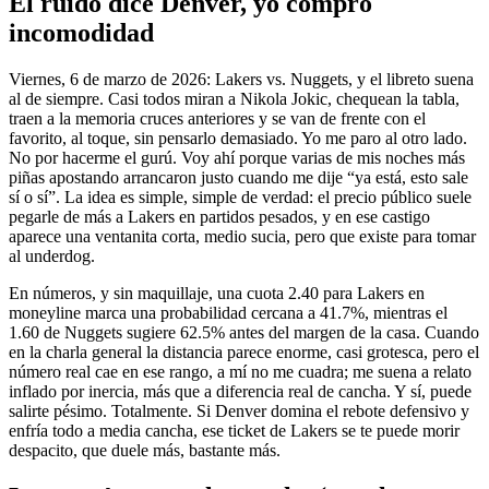
El ruido dice Denver, yo compro
incomodidad
Viernes, 6 de marzo de 2026: Lakers vs. Nuggets, y el libreto suena
al de siempre. Casi todos miran a Nikola Jokic, chequean la tabla,
traen a la memoria cruces anteriores y se van de frente con el
favorito, al toque, sin pensarlo demasiado. Yo me paro al otro lado.
No por hacerme el gurú. Voy ahí porque varias de mis noches más
piñas apostando arrancaron justo cuando me dije “ya está, esto sale
sí o sí”. La idea es simple, simple de verdad: el precio público suele
pegarle de más a Lakers en partidos pesados, y en ese castigo
aparece una ventanita corta, medio sucia, pero que existe para tomar
al underdog.
En números, y sin maquillaje, una cuota 2.40 para Lakers en
moneyline marca una probabilidad cercana a 41.7%, mientras el
1.60 de Nuggets sugiere 62.5% antes del margen de la casa. Cuando
en la charla general la distancia parece enorme, casi grotesca, pero el
número real cae en ese rango, a mí no me cuadra; me suena a relato
inflado por inercia, más que a diferencia real de cancha. Y sí, puede
salirte pésimo. Totalmente. Si Denver domina el rebote defensivo y
enfría todo a media cancha, ese ticket de Lakers se te puede morir
despacito, que duele más, bastante más.