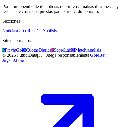
Portal independiente de noticias deportivas, análisis de apuestas y
reseñas de casas de apuestas para el mercado peruano.
Secciones
Noticias
Guías
Reseñas
Análisis
Sitios hermanos
P
PreviaGol
C
CuotasDiarias
S
ScoreLab
M
MatchAnalisis
©
2026
FutbolData
|
18+ Juega responsablemente
|
GoldBet
Jugar Ahora