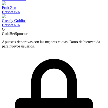
Fruit Zen
Betsoft
96
%
Greedy Goblins
Betsoft
97
%
G
GoldBet
Sponsor
Apuestas deportivas con las mejores cuotas. Bono de bienvenida
para nuevos usuarios.