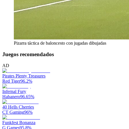
Pizarra táctica de baloncesto con jugadas dibujadas
Juegos recomendados
AD
Pirates Plenty Treasures
Red Tiger
96.2
%
Infernal Fury
Habanero
96.65
%
40 Hells Cherries
CT Gaming
96
%
Funkfest Bonanza
G Games
95.8
%