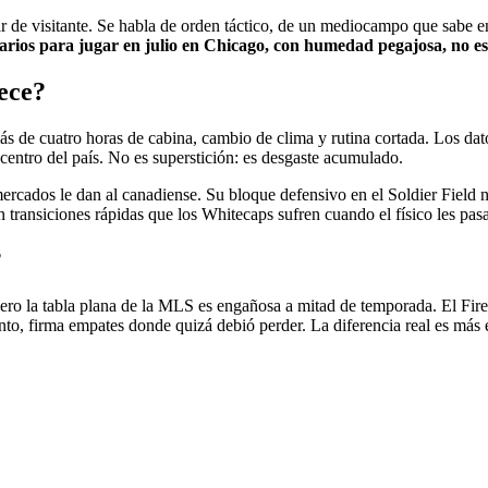
e visitante. Se habla de orden táctico, de un mediocampo que sabe enfri
arios para jugar en julio en Chicago, con humedad pegajosa, no es
rece?
 de cuatro horas de cabina, cambio de clima y rutina cortada. Los dato
 centro del país. No es superstición: es desgaste acumulado.
ercados le dan al canadiense. Su bloque defensivo en el Soldier Field no 
on transiciones rápidas que los Whitecaps sufren cuando el físico les pasa
?
ero la tabla plana de la MLS es engañosa a mitad de temporada. El Fir
tanto, firma empates donde quizá debió perder. La diferencia real es más