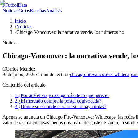
F
FutbolData
Noticias
Guías
Reseñas
Análisis
Inicio
›
Noticias
›
Chicago-Vancouver: la narrativa vende, los números no
Noticias
Chicago-Vancouver: la narrativa vende, l
C
Carlos Méndez
·
6 de junio, 2026
·
4 min
de lectura
·
chicago fire
vancouver whitecaps
m
Contenido del artículo
1.
¿Por qué el viaje castiga más de lo que parece?
2.
¿El mercado compra la postal equivocada?
3.
¿Dónde se esconde el valor si no hay cuotas?
Apenas se anuncia un Chicago Fire-Vancouver Whitecaps, las redes lle
valor se rastrea en cosas menos obvias: el desgaste de vuelo, la solid