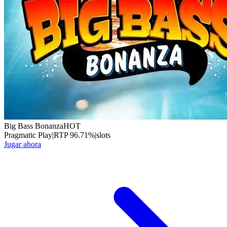
Big Bass Bonanza
HOT
Pragmatic Play
|
RTP
96.71
%
|
slots
Jugar ahora