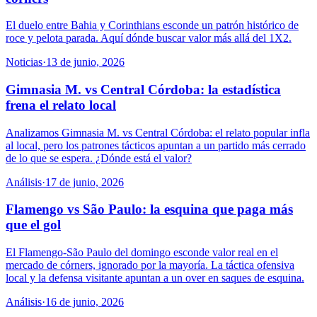
El duelo entre Bahia y Corinthians esconde un patrón histórico de
roce y pelota parada. Aquí dónde buscar valor más allá del 1X2.
Noticias
·
13 de junio, 2026
Gimnasia M. vs Central Córdoba: la estadística
frena el relato local
Analizamos Gimnasia M. vs Central Córdoba: el relato popular infla
al local, pero los patrones tácticos apuntan a un partido más cerrado
de lo que se espera. ¿Dónde está el valor?
Análisis
·
17 de junio, 2026
Flamengo vs São Paulo: la esquina que paga más
que el gol
El Flamengo-São Paulo del domingo esconde valor real en el
mercado de córners, ignorado por la mayoría. La táctica ofensiva
local y la defensa visitante apuntan a un over en saques de esquina.
Análisis
·
16 de junio, 2026