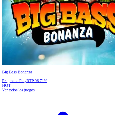
Big Bass Bonanza
Pragmatic Play
RTP
96.71
%
HOT
Ver todos los juegos