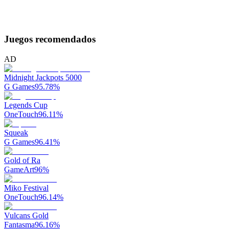
Juegos recomendados
AD
Midnight Jackpots 5000
G Games
95.78
%
Legends Cup
OneTouch
96.11
%
Squeak
G Games
96.41
%
Gold of Ra
GameArt
96
%
Miko Festival
OneTouch
96.14
%
Vulcans Gold
Fantasma
96.16
%