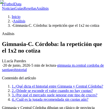
F
FutbolData
Noticias
Guías
Reseñas
Análisis
Inicio
›
Análisis
›
Gimnasia-C. Córdoba: la repetición que el 1x2 no cotiza
Análisis
Gimnasia-C. Córdoba: la repetición que
el 1x2 no cotiza
L
Lucía Paredes
·
20 de junio, 2026
·
5 min
de lectura
·
gimnasia m.
central cordoba de
santiago
historial
Contenido del artículo
1.
¿Qué dicta el historial entre Gimnasia y Central Córdoba?
2.
¿Dónde se esconde el valor cuando no hay cuotas?
3.
¿Por qué el mercado suele ignorar este tipo de cruces?
4.
¿Cuál es la jugada recomendada sin cuotas aún?
Gimnasia y Central Córdoba dibujan un clásico de provincia