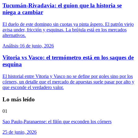
Tucumán-Rivadavia: el guion que la historia se
niega a cambiar
El duelo de este domingo sin cuotas ya pinta áspero. El patrón viejo
avisa under, fricción y esquinas. La brújula está en los mercados
alternativos.
Análisis
·
16 de junio, 2026
Vitoria vs Vasco: el termómetro está en los saques de
esquina
El historial entre Vitoria y Vasco no se define por goles sino por los
córners, un detalle que el mercado de apuestas suele pasar por alto y
que esconde el verdadero valor.
Lo más leído
01
Sao Paulo-Paranaense: el filón que esconden los córners
25 de junio, 2026