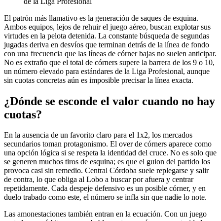
de la Liga Profesional
El patrón más llamativo es la generación de saques de esquina.
Ambos equipos, lejos de rehuir el juego aéreo, buscan explotar sus
virtudes en la pelota detenida. La constante búsqueda de segundas
jugadas deriva en desvíos que terminan detrás de la línea de fondo
con una frecuencia que las líneas de córner bajas no suelen anticipar.
No es extraño que el total de córners supere la barrera de los 9 o 10,
un número elevado para estándares de la Liga Profesional, aunque
sin cuotas concretas aún es imposible precisar la línea exacta.
¿Dónde se esconde el valor cuando no hay
cuotas?
En la ausencia de un favorito claro para el 1x2, los mercados
secundarios toman protagonismo. El over de córners aparece como
una opción lógica si se respeta la identidad del cruce. No es solo que
se generen muchos tiros de esquina; es que el guion del partido los
provoca casi sin remedio. Central Córdoba suele replegarse y salir
de contra, lo que obliga al Lobo a buscar por afuera y centrar
repetidamente. Cada despeje defensivo es un posible córner, y en
duelo trabado como este, el número se infla sin que nadie lo note.
Las amonestaciones también entran en la ecuación. Con un juego