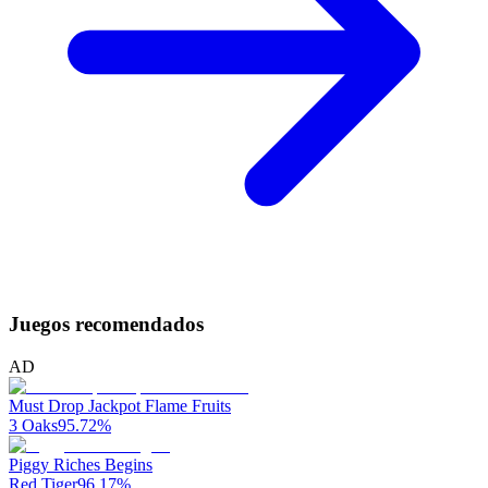
Juegos recomendados
AD
Must Drop Jackpot Flame Fruits
3 Oaks
95.72
%
Piggy Riches Begins
Red Tiger
96.17
%