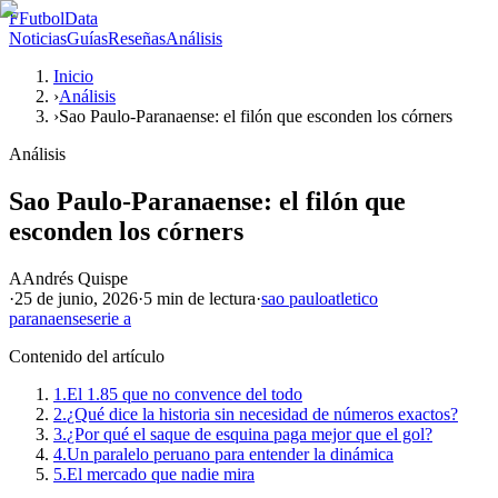
F
FutbolData
Noticias
Guías
Reseñas
Análisis
Inicio
›
Análisis
›
Sao Paulo-Paranaense: el filón que esconden los córners
Análisis
Sao Paulo-Paranaense: el filón que
esconden los córners
A
Andrés Quispe
·
25 de junio, 2026
·
5 min
de lectura
·
sao paulo
atletico
paranaense
serie a
Contenido del artículo
1.
El 1.85 que no convence del todo
2.
¿Qué dice la historia sin necesidad de números exactos?
3.
¿Por qué el saque de esquina paga mejor que el gol?
4.
Un paralelo peruano para entender la dinámica
5.
El mercado que nadie mira