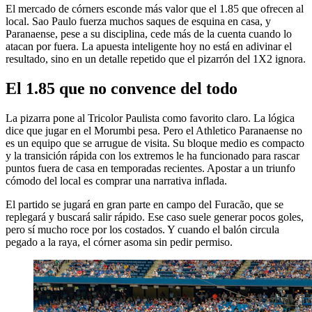
El mercado de córners esconde más valor que el 1.85 que ofrecen al
local. Sao Paulo fuerza muchos saques de esquina en casa, y
Paranaense, pese a su disciplina, cede más de la cuenta cuando lo
atacan por fuera. La apuesta inteligente hoy no está en adivinar el
resultado, sino en un detalle repetido que el pizarrón del 1X2 ignora.
El 1.85 que no convence del todo
La pizarra pone al Tricolor Paulista como favorito claro. La lógica
dice que jugar en el Morumbi pesa. Pero el Athletico Paranaense no
es un equipo que se arrugue de visita. Su bloque medio es compacto
y la transición rápida con los extremos le ha funcionado para rascar
puntos fuera de casa en temporadas recientes. Apostar a un triunfo
cómodo del local es comprar una narrativa inflada.
El partido se jugará en gran parte en campo del Furacão, que se
replegará y buscará salir rápido. Ese caso suele generar pocos goles,
pero sí mucho roce por los costados. Y cuando el balón circula
pegado a la raya, el córner asoma sin pedir permiso.