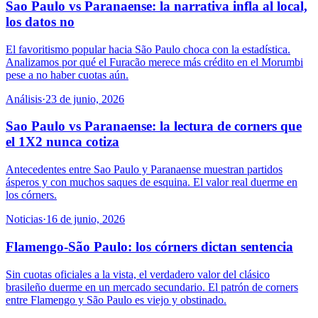
Sao Paulo vs Paranaense: la narrativa infla al local,
los datos no
El favoritismo popular hacia São Paulo choca con la estadística.
Analizamos por qué el Furacão merece más crédito en el Morumbi
pese a no haber cuotas aún.
Análisis
·
23 de junio, 2026
Sao Paulo vs Paranaense: la lectura de corners que
el 1X2 nunca cotiza
Antecedentes entre Sao Paulo y Paranaense muestran partidos
ásperos y con muchos saques de esquina. El valor real duerme en
los córners.
Noticias
·
16 de junio, 2026
Flamengo-São Paulo: los córners dictan sentencia
Sin cuotas oficiales a la vista, el verdadero valor del clásico
brasileño duerme en un mercado secundario. El patrón de corners
entre Flamengo y São Paulo es viejo y obstinado.