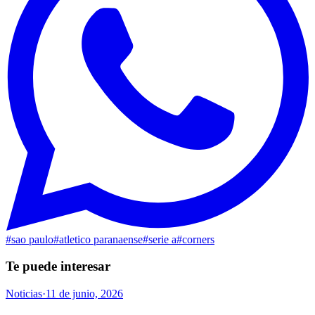
#
sao paulo
#
atletico paranaense
#
serie a
#
corners
Te puede interesar
Noticias
·
11 de junio, 2026