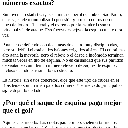
números exactos?
Sin inventar estadísticas, basta mirar el perfil de ambos: Sao Paulo,
en casa, suele monopolizar la posesión y probar centros desde la
línea de fondo. El lateral y el extremo por la izquierda son su
principal vía de ataque. Eso fuerza despejes a la esquina una y otra
vez.
Paranaense defiende con dos líneas de cuatro muy disciplinadas,
pero su debilidad está en los balones colgados al área. El central más
alto gana la mayoría, pero el rebote o el despeje incómodo terminan
muchas veces en tiro de esquina. No es casualidad que sus partidos
de visitante acumulen un número elevado de saques de esquina,
incluso cuando el resultado es estrecho.
La historia, sin datos concretos, dice que este tipo de cruces en el
Brasileirao son un imán para los córners. Y el mercado principal lo
sigue dejando de lado.
¿Por qué el saque de esquina paga mejor
que el gol?
Aquí está el meollo. Las cuotas para córners suelen estar menos
calibradas que las del 1X2. Las casas de apuestas ajustan rápido la