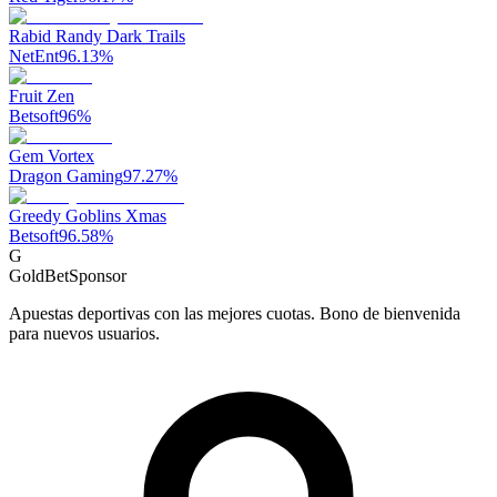
Rabid Randy Dark Trails
NetEnt
96.13
%
Fruit Zen
Betsoft
96
%
Gem Vortex
Dragon Gaming
97.27
%
Greedy Goblins Xmas
Betsoft
96.58
%
G
GoldBet
Sponsor
Apuestas deportivas con las mejores cuotas. Bono de bienvenida
para nuevos usuarios.