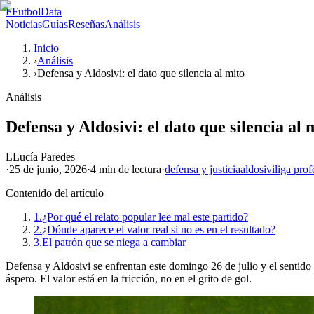
F
FutbolData
Noticias
Guías
Reseñas
Análisis
Inicio
›
Análisis
›
Defensa y Aldosivi: el dato que silencia al mito
Análisis
Defensa y Aldosivi: el dato que silencia al 
L
Lucía Paredes
·
25 de junio, 2026
·
4 min
de lectura
·
defensa y justicia
aldosivi
liga prof
Contenido del artículo
1.
¿Por qué el relato popular lee mal este partido?
2.
¿Dónde aparece el valor real si no es en el resultado?
3.
El patrón que se niega a cambiar
Defensa y Aldosivi se enfrentan este domingo 26 de julio y el sentido
áspero. El valor está en la fricción, no en el grito de gol.