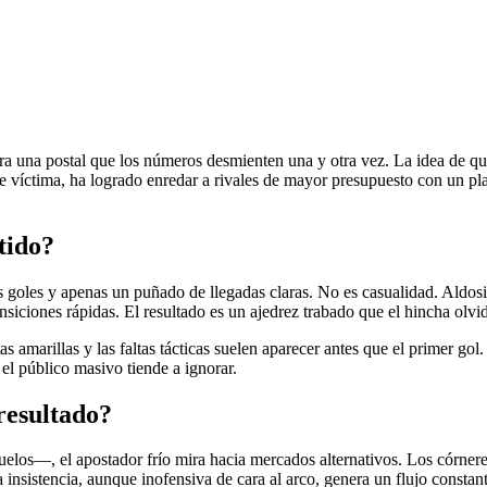
ra una postal que los números desmienten una y otra vez. La idea de que
de víctima, ha logrado enredar a rivales de mayor presupuesto con un pl
tido?
 goles y apenas un puñado de llegadas claras. No es casualidad. Aldosiv
nsiciones rápidas. El resultado es un ajedrez trabado que el hincha olvid
as amarillas y las faltas tácticas suelen aparecer antes que el primer g
 el público masivo tiende a ignorar.
 resultado?
los—, el apostador frío mira hacia mercados alternativos. Los córneres y 
insistencia, aunque inofensiva de cara al arco, genera un flujo constan