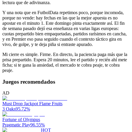
lectura que de adivinanza.
Y una nota que en FutbolData repetimos poco, porque incomoda,
porque no vende: hay fechas en las que la mejor apuesta es no
apostar en el minuto 1. Este domingo pinta exactamente así. El fin
de semana pasado dejó esa enseñanza en varias ligas europeas:
cuotas prepartido bien empaquetadas, partidos rarísimos en cancha,
y en Premier eso pasa seguido cuando el contexto táctico gira en
vivo, de golpe, y te deja piña si entraste apurado.
Mi cierre es simple. Firme. En directo, la paciencia paga más que la
prisa prepartido. Espera 20 minutos, lee el partido y recién ahí mete
ficha; si te gana la ansiedad, el mercado te cobra peaje, te cobra
peaje.
Juegos recomendados
AD
Must Drop Jackpot Flame Fruits
3 Oaks
95.72
%
Fortune of Olympus
Pragmatic Play
96.55
%
HOT