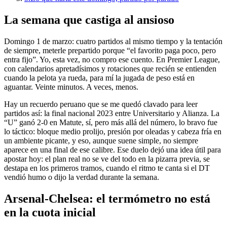
La semana que castiga al ansioso
Domingo 1 de marzo: cuatro partidos al mismo tiempo y la tentación
de siempre, meterle prepartido porque “el favorito paga poco, pero
entra fijo”. Yo, esta vez, no compro ese cuento. En Premier League,
con calendarios apretadísimos y rotaciones que recién se entienden
cuando la pelota ya rueda, para mí la jugada de peso está en
aguantar. Veinte minutos. A veces, menos.
Hay un recuerdo peruano que se me quedó clavado para leer
partidos así: la final nacional 2023 entre Universitario y Alianza. La
“U” ganó 2-0 en Matute, sí, pero más allá del número, lo bravo fue
lo táctico: bloque medio prolijo, presión por oleadas y cabeza fría en
un ambiente picante, y eso, aunque suene simple, no siempre
aparece en una final de ese calibre. Ese duelo dejó una idea útil para
apostar hoy: el plan real no se ve del todo en la pizarra previa, se
destapa en los primeros tramos, cuando el ritmo te canta si el DT
vendió humo o dijo la verdad durante la semana.
Arsenal-Chelsea: el termómetro no está
en la cuota inicial