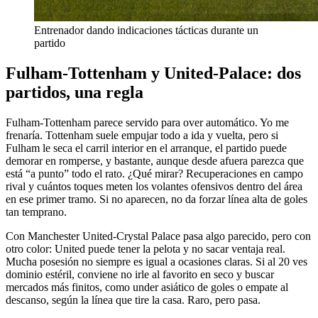
Entrenador dando indicaciones tácticas durante un
partido
Fulham-Tottenham y United-Palace: dos
partidos, una regla
Fulham-Tottenham parece servido para over automático. Yo me
frenaría. Tottenham suele empujar todo a ida y vuelta, pero si
Fulham le seca el carril interior en el arranque, el partido puede
demorar en romperse, y bastante, aunque desde afuera parezca que
está “a punto” todo el rato. ¿Qué mirar? Recuperaciones en campo
rival y cuántos toques meten los volantes ofensivos dentro del área
en ese primer tramo. Si no aparecen, no da forzar línea alta de goles
tan temprano.
Con Manchester United-Crystal Palace pasa algo parecido, pero con
otro color: United puede tener la pelota y no sacar ventaja real.
Mucha posesión no siempre es igual a ocasiones claras. Si al 20 ves
dominio estéril, conviene no irle al favorito en seco y buscar
mercados más finitos, como under asiático de goles o empate al
descanso, según la línea que tire la casa. Raro, pero pasa.