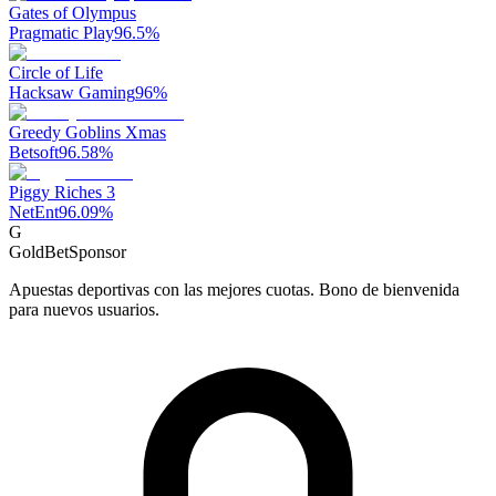
Gates of Olympus
Pragmatic Play
96.5
%
Circle of Life
Hacksaw Gaming
96
%
Greedy Goblins Xmas
Betsoft
96.58
%
Piggy Riches 3
NetEnt
96.09
%
G
GoldBet
Sponsor
Apuestas deportivas con las mejores cuotas. Bono de bienvenida
para nuevos usuarios.