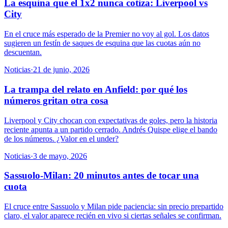
La esquina que el 1x2 nunca cotiza: Liverpool vs
City
En el cruce más esperado de la Premier no voy al gol. Los datos
sugieren un festín de saques de esquina que las cuotas aún no
descuentan.
Noticias
·
21 de junio, 2026
La trampa del relato en Anfield: por qué los
números gritan otra cosa
Liverpool y City chocan con expectativas de goles, pero la historia
reciente apunta a un partido cerrado. Andrés Quispe elige el bando
de los números. ¿Valor en el under?
Noticias
·
3 de mayo, 2026
Sassuolo-Milan: 20 minutos antes de tocar una
cuota
El cruce entre Sassuolo y Milan pide paciencia: sin precio prepartido
claro, el valor aparece recién en vivo si ciertas señales se confirman.