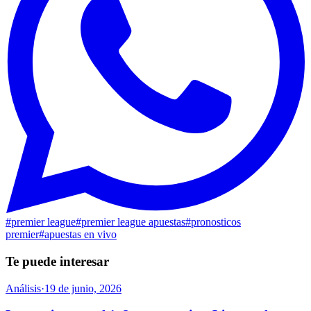
#
premier league
#
premier league apuestas
#
pronosticos
premier
#
apuestas en vivo
Te puede interesar
Análisis
·
19 de junio, 2026