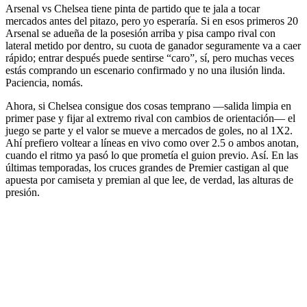
Arsenal vs Chelsea tiene pinta de partido que te jala a tocar
mercados antes del pitazo, pero yo esperaría. Si en esos primeros 20
Arsenal se adueña de la posesión arriba y pisa campo rival con
lateral metido por dentro, su cuota de ganador seguramente va a caer
rápido; entrar después puede sentirse “caro”, sí, pero muchas veces
estás comprando un escenario confirmado y no una ilusión linda.
Paciencia, nomás.
Ahora, si Chelsea consigue dos cosas temprano —salida limpia en
primer pase y fijar al extremo rival con cambios de orientación— el
juego se parte y el valor se mueve a mercados de goles, no al 1X2.
Ahí prefiero voltear a líneas en vivo como over 2.5 o ambos anotan,
cuando el ritmo ya pasó lo que prometía el guion previo. Así. En las
últimas temporadas, los cruces grandes de Premier castigan al que
apuesta por camiseta y premian al que lee, de verdad, las alturas de
presión.