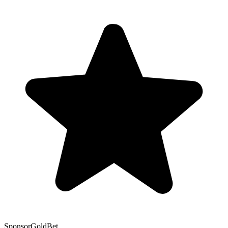
Sponsor
GoldBet