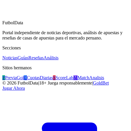
FutbolData
Portal independiente de noticias deportivas, análisis de apuestas y
reseñas de casas de apuestas para el mercado peruano.
Secciones
Noticias
Guías
Reseñas
Análisis
Sitios hermanos
P
PreviaGol
C
CuotasDiarias
S
ScoreLab
M
MatchAnalisis
©
2026
FutbolData
|
18+ Juega responsablemente
|
GoldBet
Jugar Ahora