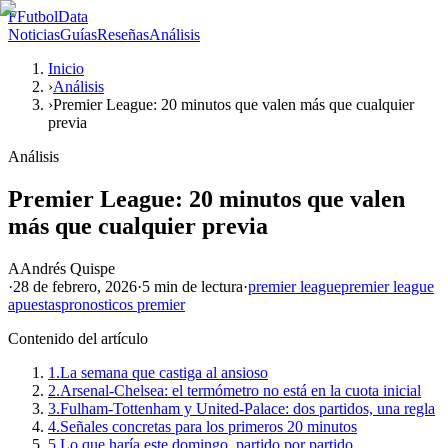
F
FutbolData
Noticias
Guías
Reseñas
Análisis
Inicio
›
Análisis
›
Premier League: 20 minutos que valen más que cualquier
previa
Análisis
Premier League: 20 minutos que valen
más que cualquier previa
A
Andrés Quispe
·
28 de febrero, 2026
·
5 min
de lectura
·
premier league
premier league
apuestas
pronosticos premier
Contenido del artículo
1.
La semana que castiga al ansioso
2.
Arsenal-Chelsea: el termómetro no está en la cuota inicial
3.
Fulham-Tottenham y United-Palace: dos partidos, una regla
4.
Señales concretas para los primeros 20 minutos
5.
Lo que haría este domingo, partido por partido