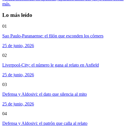
más.
Lo más leído
01
Sao Paulo-Paranaense: el filón que esconden los córners
25 de junio, 2026
02
Liverpool-City: el número le gana al relato en Anfield
25 de junio, 2026
03
Defensa y Aldosivi: el dato que silencia al mito
25 de junio, 2026
04
Defensa y Aldosivi: el patrón que calla al relato