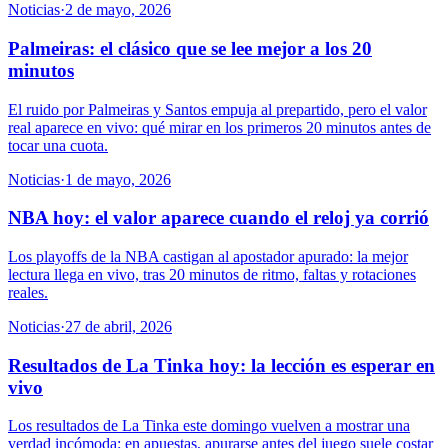
Noticias
·
2 de mayo, 2026
Palmeiras: el clásico que se lee mejor a los 20
minutos
El ruido por Palmeiras y Santos empuja al prepartido, pero el valor
real aparece en vivo: qué mirar en los primeros 20 minutos antes de
tocar una cuota.
Noticias
·
1 de mayo, 2026
NBA hoy: el valor aparece cuando el reloj ya corrió
Los playoffs de la NBA castigan al apostador apurado: la mejor
lectura llega en vivo, tras 20 minutos de ritmo, faltas y rotaciones
reales.
Noticias
·
27 de abril, 2026
Resultados de La Tinka hoy: la lección es esperar en
vivo
Los resultados de La Tinka este domingo vuelven a mostrar una
verdad incómoda: en apuestas, apurarse antes del juego suele costar