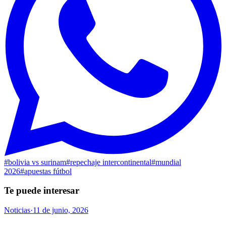
#
bolivia vs surinam
#
repechaje intercontinental
#
mundial
2026
#
apuestas fútbol
Te puede interesar
Noticias
·
11 de junio, 2026