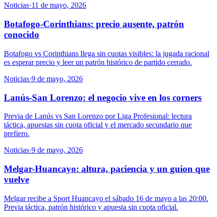
Noticias
·
11 de mayo, 2026
Botafogo-Corinthians: precio ausente, patrón
conocido
Botafogo vs Corinthians llega sin cuotas visibles: la jugada racional
es esperar precio y leer un patrón histórico de partido cerrado.
Noticias
·
9 de mayo, 2026
Lanús-San Lorenzo: el negocio vive en los corners
Previa de Lanús vs San Lorenzo por Liga Profesional: lectura
táctica, apuestas sin cuota oficial y el mercado secundario que
prefiero.
Noticias
·
9 de mayo, 2026
Melgar-Huancayo: altura, paciencia y un guion que
vuelve
Melgar recibe a Sport Huancayo el sábado 16 de mayo a las 20:00.
Previa táctica, patrón histórico y apuesta sin cuota oficial.