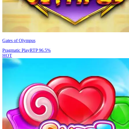
Gates of Olympus
Pragmatic Play
RTP
96.5
%
HOT