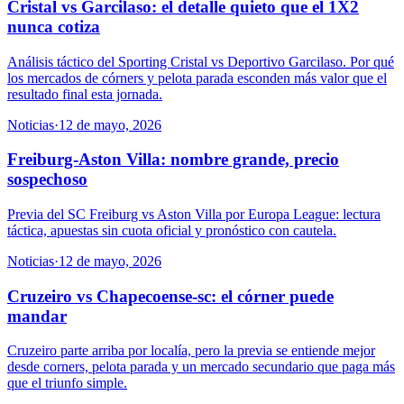
Cristal vs Garcilaso: el detalle quieto que el 1X2
nunca cotiza
Análisis táctico del Sporting Cristal vs Deportivo Garcilaso. Por qué
los mercados de córners y pelota parada esconden más valor que el
resultado final esta jornada.
Noticias
·
12 de mayo, 2026
Freiburg-Aston Villa: nombre grande, precio
sospechoso
Previa del SC Freiburg vs Aston Villa por Europa League: lectura
táctica, apuestas sin cuota oficial y pronóstico con cautela.
Noticias
·
12 de mayo, 2026
Cruzeiro vs Chapecoense-sc: el córner puede
mandar
Cruzeiro parte arriba por localía, pero la previa se entiende mejor
desde corners, pelota parada y un mercado secundario que paga más
que el triunfo simple.