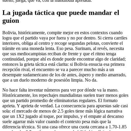
suelto; juega, qué va, con la mandíbula apretada.
La jugada táctica que puede mandar el
guion
Bolivia, históricamente, compite mejor en estos contextos cuando
logra que el partido vaya por fuera y no por dentro. Si cierra carriles
interiores, obliga al centro y recoge segundas pelotas, convierte el
trámite en una moneda lenta. Eso pesa. Surinam, al revés, necesita
que sus mediocampistas reciban de frente y que el ritmo tenga
continuidad, porque ahí es donde puede encontrar algo de claridad;
entonces la grieta táctica está clarita: si Bolivia ensucia esa primera
recepción rival, el encuentro se va a parecer mucho más a un
desempate sudamericano de los de antes, áspero y medio amarrado,
que a un duelo moderno de posesión limpia. No da.
No hace falta inventar números para ver por dónde va la mano.
Históricamente, los repechajes mundialistas suelen traer menos goles
que un partido promedio de eliminatorias regulares. El formato
aprieta. Y aprieta de verdad. La consecuencia para apuestas sale casi
sola: el mercado de menos de 2.5 goles tiene más lógica narrativa
que un 1X2 jugado al toque, por impulso, y el empate al descanso
suele agarrar más valor cuando el contexto pesa más que la
diferencia técnica. Si una casa ofrece una cuota cercana a 1.70-1.85