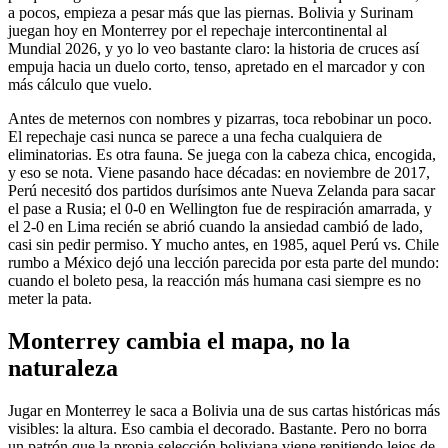
a pocos, empieza a pesar más que las piernas. Bolivia y Surinam
juegan hoy en Monterrey por el repechaje intercontinental al
Mundial 2026, y yo lo veo bastante claro: la historia de cruces así
empuja hacia un duelo corto, tenso, apretado en el marcador y con
más cálculo que vuelo.
Antes de meternos con nombres y pizarras, toca rebobinar un poco.
El repechaje casi nunca se parece a una fecha cualquiera de
eliminatorias. Es otra fauna. Se juega con la cabeza chica, encogida,
y eso se nota. Viene pasando hace décadas: en noviembre de 2017,
Perú necesitó dos partidos durísimos ante Nueva Zelanda para sacar
el pase a Rusia; el 0-0 en Wellington fue de respiración amarrada, y
el 2-0 en Lima recién se abrió cuando la ansiedad cambió de lado,
casi sin pedir permiso. Y mucho antes, en 1985, aquel Perú vs. Chile
rumbo a México dejó una lección parecida por esta parte del mundo:
cuando el boleto pesa, la reacción más humana casi siempre es no
meter la pata.
Monterrey cambia el mapa, no la
naturaleza
Jugar en Monterrey le saca a Bolivia una de sus cartas históricas más
visibles: la altura. Eso cambia el decorado. Bastante. Pero no borra
un patrón que la propia selección boliviana viene repitiendo lejos de