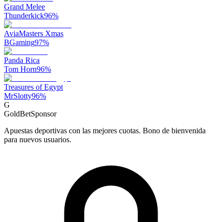
Grand Melee
Thunderkick
96
%
AviaMasters Xmas
BGaming
97
%
Panda Rica
Tom Horn
96
%
Treasures of Egypt
MrSlotty
96
%
G
GoldBet
Sponsor
Apuestas deportivas con las mejores cuotas. Bono de bienvenida
para nuevos usuarios.