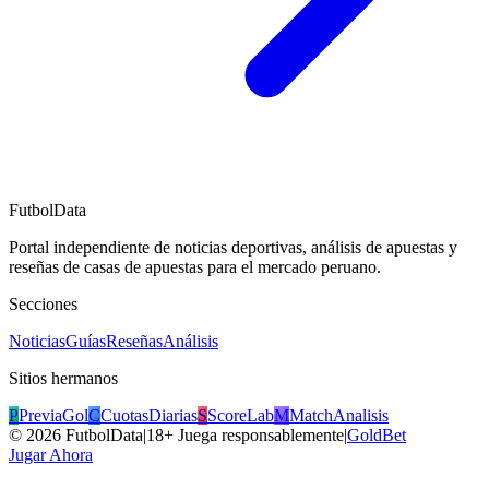
FutbolData
Portal independiente de noticias deportivas, análisis de apuestas y
reseñas de casas de apuestas para el mercado peruano.
Secciones
Noticias
Guías
Reseñas
Análisis
Sitios hermanos
P
PreviaGol
C
CuotasDiarias
S
ScoreLab
M
MatchAnalisis
©
2026
FutbolData
|
18+ Juega responsablemente
|
GoldBet
Jugar Ahora