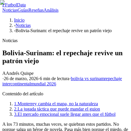
F
FutbolData
Noticias
Guías
Reseñas
Análisis
Inicio
›
Noticias
›
Bolivia-Surinam: el repechaje revive un patrón viejo
Noticias
Bolivia-Surinam: el repechaje revive un
patrón viejo
A
Andrés Quispe
·
26 de marzo, 2026
·
6 min
de lectura
·
bolivia vs surinam
repechaje
intercontinental
mundial 2026
Contenido del artículo
1.
Monterrey cambia el mapa, no la naturaleza
2.
La jugada táctica que puede mandar el guion
3.
El mercado emocional suele llegar antes que el fútbol
A los 73 minutos, muchas veces, se quiebran estos partidos. No
porque salga un héroe de novela. Pasa más bien porque el miedo, de