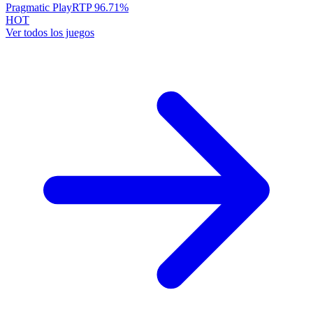
Pragmatic Play
RTP
96.71
%
HOT
Ver todos los juegos