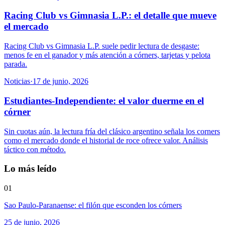
Racing Club vs Gimnasia L.P.: el detalle que mueve
el mercado
Racing Club vs Gimnasia L.P. suele pedir lectura de desgaste:
menos fe en el ganador y más atención a córners, tarjetas y pelota
parada.
Noticias
·
17 de junio, 2026
Estudiantes-Independiente: el valor duerme en el
córner
Sin cuotas aún, la lectura fría del clásico argentino señala los corners
como el mercado donde el historial de roce ofrece valor. Análisis
táctico con método.
Lo más leído
01
Sao Paulo-Paranaense: el filón que esconden los córners
25 de junio, 2026