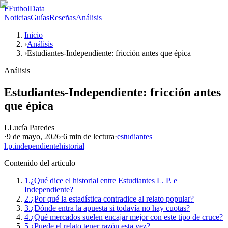
F
FutbolData
Noticias
Guías
Reseñas
Análisis
Inicio
›
Análisis
›
Estudiantes-Independiente: fricción antes que épica
Análisis
Estudiantes-Independiente: fricción antes
que épica
L
Lucía Paredes
·
9 de mayo, 2026
·
6 min
de lectura
·
estudiantes
l.p.
independiente
historial
Contenido del artículo
1.
¿Qué dice el historial entre Estudiantes L. P. e
Independiente?
2.
¿Por qué la estadística contradice al relato popular?
3.
¿Dónde entra la apuesta si todavía no hay cuotas?
4.
¿Qué mercados suelen encajar mejor con este tipo de cruce?
5.
¿Puede el relato tener razón esta vez?