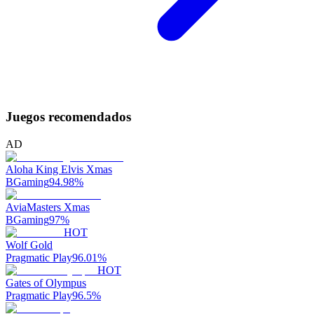
Juegos recomendados
AD
Aloha King Elvis Xmas
BGaming
94.98
%
AviaMasters Xmas
BGaming
97
%
HOT
Wolf Gold
Pragmatic Play
96.01
%
HOT
Gates of Olympus
Pragmatic Play
96.5
%