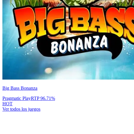
Big Bass Bonanza
Pragmatic Play
RTP
96.71
%
HOT
Ver todos los juegos