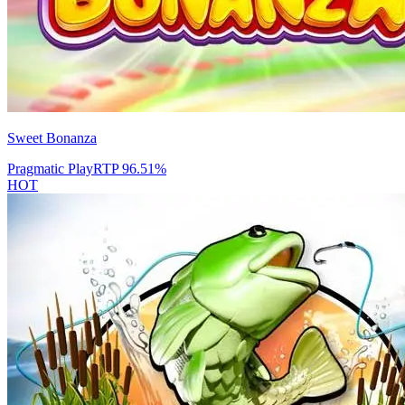
Sweet Bonanza
Pragmatic Play
RTP
96.51
%
HOT