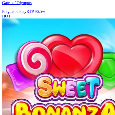
Gates of Olympus
Pragmatic Play
RTP
96.5
%
HOT