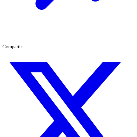
Compartir