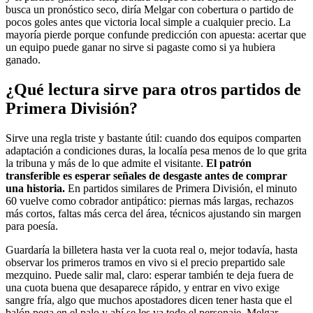
busca un pronóstico seco, diría Melgar con cobertura o partido de
pocos goles antes que victoria local simple a cualquier precio. La
mayoría pierde porque confunde predicción con apuesta: acertar que
un equipo puede ganar no sirve si pagaste como si ya hubiera
ganado.
¿Qué lectura sirve para otros partidos de
Primera División?
Sirve una regla triste y bastante útil: cuando dos equipos comparten
adaptación a condiciones duras, la localía pesa menos de lo que grita
la tribuna y más de lo que admite el visitante.
El patrón
transferible es esperar señales de desgaste antes de comprar
una historia.
En partidos similares de Primera División, el minuto
60 vuelve como cobrador antipático: piernas más largas, rechazos
más cortos, faltas más cerca del área, técnicos ajustando sin margen
para poesía.
Guardaría la billetera hasta ver la cuota real o, mejor todavía, hasta
observar los primeros tramos en vivo si el precio prepartido sale
mezquino. Puede salir mal, claro: esperar también te deja fuera de
una cuota buena que desaparece rápido, y entrar en vivo exige
sangre fría, algo que muchos apostadores dicen tener hasta que el
balón pega en el palo y ahí se les va todo el personaje. Melgar-