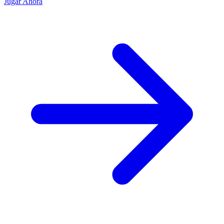
Jugar Ahora