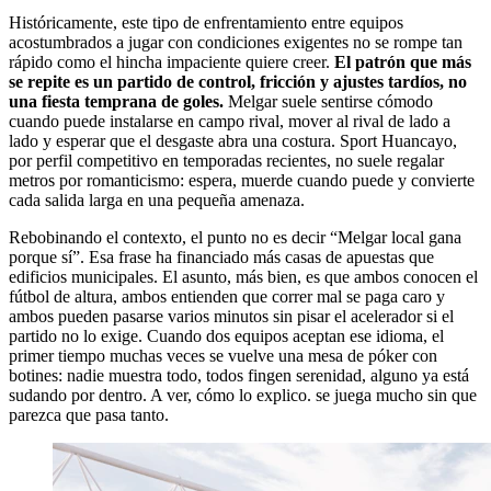
Históricamente, este tipo de enfrentamiento entre equipos
acostumbrados a jugar con condiciones exigentes no se rompe tan
rápido como el hincha impaciente quiere creer.
El patrón que más
se repite es un partido de control, fricción y ajustes tardíos, no
una fiesta temprana de goles.
Melgar suele sentirse cómodo
cuando puede instalarse en campo rival, mover al rival de lado a
lado y esperar que el desgaste abra una costura. Sport Huancayo,
por perfil competitivo en temporadas recientes, no suele regalar
metros por romanticismo: espera, muerde cuando puede y convierte
cada salida larga en una pequeña amenaza.
Rebobinando el contexto, el punto no es decir “Melgar local gana
porque sí”. Esa frase ha financiado más casas de apuestas que
edificios municipales. El asunto, más bien, es que ambos conocen el
fútbol de altura, ambos entienden que correr mal se paga caro y
ambos pueden pasarse varios minutos sin pisar el acelerador si el
partido no lo exige. Cuando dos equipos aceptan ese idioma, el
primer tiempo muchas veces se vuelve una mesa de póker con
botines: nadie muestra todo, todos fingen serenidad, alguno ya está
sudando por dentro. A ver, cómo lo explico. se juega mucho sin que
parezca que pasa tanto.