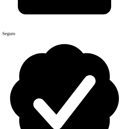
Seguro