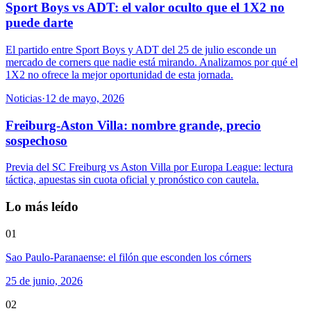
Sport Boys vs ADT: el valor oculto que el 1X2 no
puede darte
El partido entre Sport Boys y ADT del 25 de julio esconde un
mercado de corners que nadie está mirando. Analizamos por qué el
1X2 no ofrece la mejor oportunidad de esta jornada.
Noticias
·
12 de mayo, 2026
Freiburg-Aston Villa: nombre grande, precio
sospechoso
Previa del SC Freiburg vs Aston Villa por Europa League: lectura
táctica, apuestas sin cuota oficial y pronóstico con cautela.
Lo más leído
01
Sao Paulo-Paranaense: el filón que esconden los córners
25 de junio, 2026
02