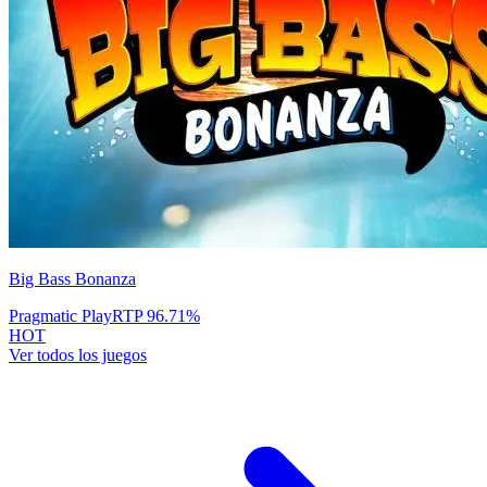
Big Bass Bonanza
Pragmatic Play
RTP
96.71
%
HOT
Ver todos los juegos