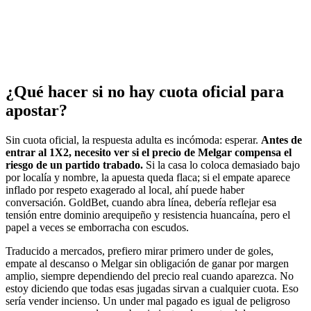
¿Qué hacer si no hay cuota oficial para
apostar?
Sin cuota oficial, la respuesta adulta es incómoda: esperar.
Antes de
entrar al 1X2, necesito ver si el precio de Melgar compensa el
riesgo de un partido trabado.
Si la casa lo coloca demasiado bajo
por localía y nombre, la apuesta queda flaca; si el empate aparece
inflado por respeto exagerado al local, ahí puede haber
conversación. GoldBet, cuando abra línea, debería reflejar esa
tensión entre dominio arequipeño y resistencia huancaína, pero el
papel a veces se emborracha con escudos.
Traducido a mercados, prefiero mirar primero under de goles,
empate al descanso o Melgar sin obligación de ganar por margen
amplio, siempre dependiendo del precio real cuando aparezca. No
estoy diciendo que todas esas jugadas sirvan a cualquier cuota. Eso
sería vender incienso. Un under mal pagado es igual de peligroso