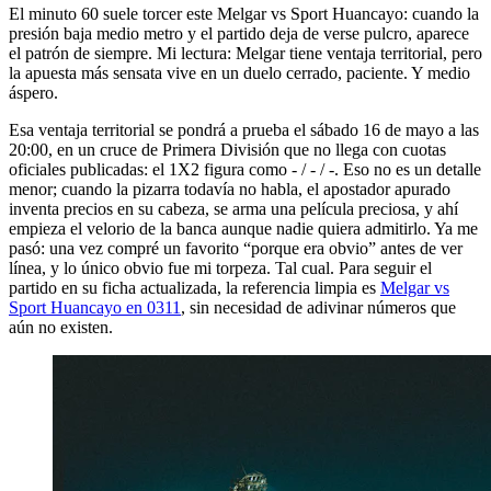
El minuto 60 suele torcer este Melgar vs Sport Huancayo: cuando la
presión baja medio metro y el partido deja de verse pulcro, aparece
el patrón de siempre. Mi lectura: Melgar tiene ventaja territorial, pero
la apuesta más sensata vive en un duelo cerrado, paciente. Y medio
áspero.
Esa ventaja territorial se pondrá a prueba el sábado 16 de mayo a las
20:00, en un cruce de Primera División que no llega con cuotas
oficiales publicadas: el 1X2 figura como - / - / -. Eso no es un detalle
menor; cuando la pizarra todavía no habla, el apostador apurado
inventa precios en su cabeza, se arma una película preciosa, y ahí
empieza el velorio de la banca aunque nadie quiera admitirlo. Ya me
pasó: una vez compré un favorito “porque era obvio” antes de ver
línea, y lo único obvio fue mi torpeza. Tal cual. Para seguir el
partido en su ficha actualizada, la referencia limpia es
Melgar vs
Sport Huancayo en 0311
, sin necesidad de adivinar números que
aún no existen.