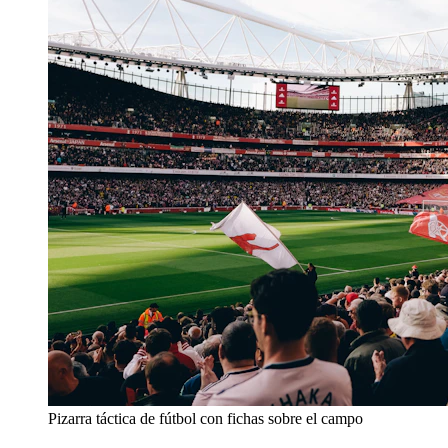
Pizarra táctica de fútbol con fichas sobre el campo