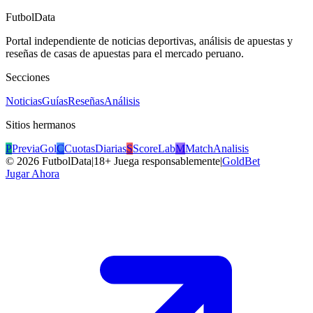
FutbolData
Portal independiente de noticias deportivas, análisis de apuestas y
reseñas de casas de apuestas para el mercado peruano.
Secciones
Noticias
Guías
Reseñas
Análisis
Sitios hermanos
P
PreviaGol
C
CuotasDiarias
S
ScoreLab
M
MatchAnalisis
©
2026
FutbolData
|
18+ Juega responsablemente
|
GoldBet
Jugar Ahora