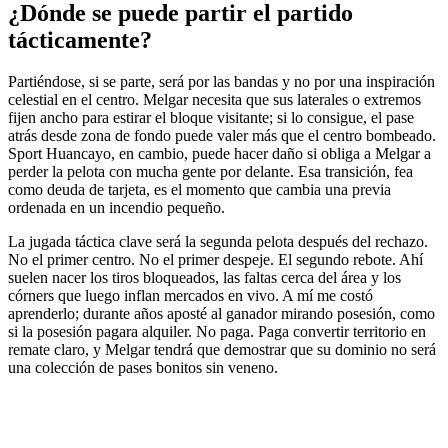
¿Dónde se puede partir el partido
tácticamente?
Partiéndose, si se parte, será por las bandas y no por una inspiración
celestial en el centro. Melgar necesita que sus laterales o extremos
fijen ancho para estirar el bloque visitante; si lo consigue, el pase
atrás desde zona de fondo puede valer más que el centro bombeado.
Sport Huancayo, en cambio, puede hacer daño si obliga a Melgar a
perder la pelota con mucha gente por delante. Esa transición, fea
como deuda de tarjeta, es el momento que cambia una previa
ordenada en un incendio pequeño.
La jugada táctica clave será la segunda pelota después del rechazo.
No el primer centro. No el primer despeje. El segundo rebote. Ahí
suelen nacer los tiros bloqueados, las faltas cerca del área y los
córners que luego inflan mercados en vivo. A mí me costó
aprenderlo; durante años aposté al ganador mirando posesión, como
si la posesión pagara alquiler. No paga. Paga convertir territorio en
remate claro, y Melgar tendrá que demostrar que su dominio no será
una colección de pases bonitos sin veneno.