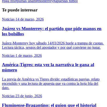
#
liga mx
#
pumas unam
#
monterrey
#
apuestas futbol
Te puede interesar
Noticias
·
14 de marzo, 2026
Juárez vs Monterrey: el partido que pide manos en
los bolsillos
Juárez-Monterrey hoy sábado 14/03/2026 huele a trampa de cuotas.
Lectura táctica, sesgos del apostador y por qué conviene no jugar.
Noticias
·
1 de marzo, 2026
América-Tigres: esta vez la narrativa le gana al
número
La previa de América vs Tigres divide: estadísticas parejas, relato
encendido y una lectura de apuesta que va contra la hoja fría del
dato.
Noticias
·
23 de junio, 2026
Fluminense-Bragantino: el guion que el historial