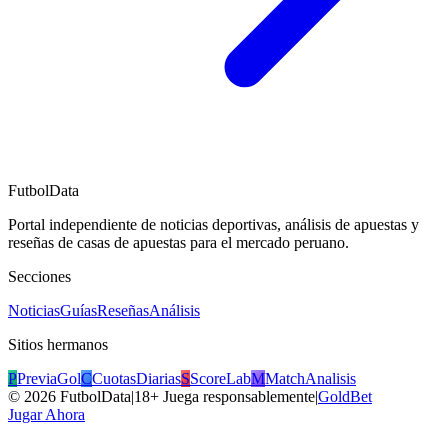
FutbolData
Portal independiente de noticias deportivas, análisis de apuestas y
reseñas de casas de apuestas para el mercado peruano.
Secciones
Noticias
Guías
Reseñas
Análisis
Sitios hermanos
P
PreviaGol
C
CuotasDiarias
S
ScoreLab
M
MatchAnalisis
©
2026
FutbolData
|
18+ Juega responsablemente
|
GoldBet
Jugar Ahora