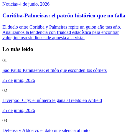
Noticias
·
4 de junio, 2026
Coritiba-Palmeiras: el patrón histórico que no falla
El duelo entre Coritiba y Palmeiras repite un guion año tras año.
Analizamos la tendencia con frialdad estadística para encontrar
valor, incluso sin líneas de apuesta a la vista.
Lo más leído
01
Sao Paulo-Paranaense: el filón que esconden los córners
25 de junio, 2026
02
Liverpool-City: el número le gana al relato en Anfield
25 de junio, 2026
03
Defensa y Aldosivi: el dato que silencia al mito