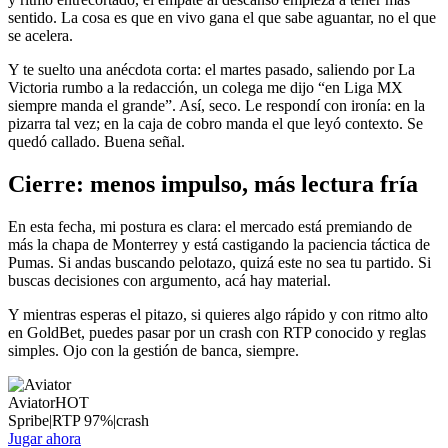
sentido. La cosa es que en vivo gana el que sabe aguantar, no el que
se acelera.
Y te suelto una anécdota corta: el martes pasado, saliendo por La
Victoria rumbo a la redacción, un colega me dijo “en Liga MX
siempre manda el grande”. Así, seco. Le respondí con ironía: en la
pizarra tal vez; en la caja de cobro manda el que leyó contexto. Se
quedó callado. Buena señal.
Cierre: menos impulso, más lectura fría
En esta fecha, mi postura es clara: el mercado está premiando de
más la chapa de Monterrey y está castigando la paciencia táctica de
Pumas. Si andas buscando pelotazo, quizá este no sea tu partido. Si
buscas decisiones con argumento, acá hay material.
Y mientras esperas el pitazo, si quieres algo rápido y con ritmo alto
en GoldBet, puedes pasar por un crash con RTP conocido y reglas
simples. Ojo con la gestión de banca, siempre.
Aviator
HOT
Spribe
|
RTP
97
%
|
crash
Jugar ahora