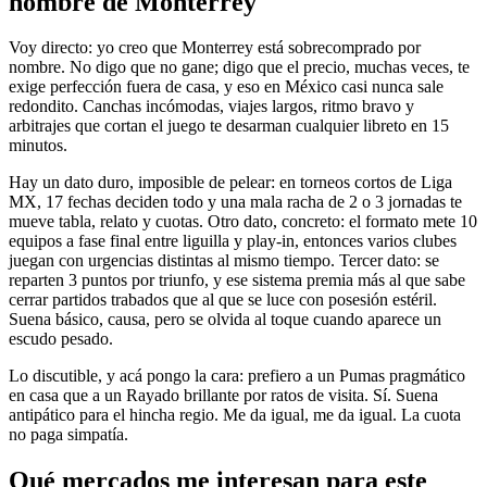
nombre de Monterrey
Voy directo: yo creo que Monterrey está sobrecomprado por
nombre. No digo que no gane; digo que el precio, muchas veces, te
exige perfección fuera de casa, y eso en México casi nunca sale
redondito. Canchas incómodas, viajes largos, ritmo bravo y
arbitrajes que cortan el juego te desarman cualquier libreto en 15
minutos.
Hay un dato duro, imposible de pelear: en torneos cortos de Liga
MX, 17 fechas deciden todo y una mala racha de 2 o 3 jornadas te
mueve tabla, relato y cuotas. Otro dato, concreto: el formato mete 10
equipos a fase final entre liguilla y play-in, entonces varios clubes
juegan con urgencias distintas al mismo tiempo. Tercer dato: se
reparten 3 puntos por triunfo, y ese sistema premia más al que sabe
cerrar partidos trabados que al que se luce con posesión estéril.
Suena básico, causa, pero se olvida al toque cuando aparece un
escudo pesado.
Lo discutible, y acá pongo la cara: prefiero a un Pumas pragmático
en casa que a un Rayado brillante por ratos de visita. Sí. Suena
antipático para el hincha regio. Me da igual, me da igual. La cuota
no paga simpatía.
Qué mercados me interesan para este