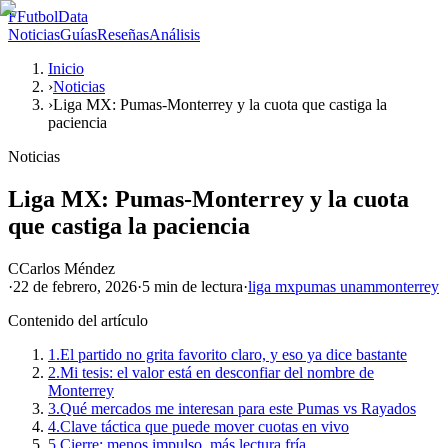
F
FutbolData
Noticias
Guías
Reseñas
Análisis
Inicio
›
Noticias
›
Liga MX: Pumas-Monterrey y la cuota que castiga la
paciencia
Noticias
Liga MX: Pumas-Monterrey y la cuota
que castiga la paciencia
C
Carlos Méndez
·
22 de febrero, 2026
·
5 min
de lectura
·
liga mx
pumas unam
monterrey
Contenido del artículo
1.
El partido no grita favorito claro, y eso ya dice bastante
2.
Mi tesis: el valor está en desconfiar del nombre de
Monterrey
3.
Qué mercados me interesan para este Pumas vs Rayados
4.
Clave táctica que puede mover cuotas en vivo
5.
Cierre: menos impulso, más lectura fría