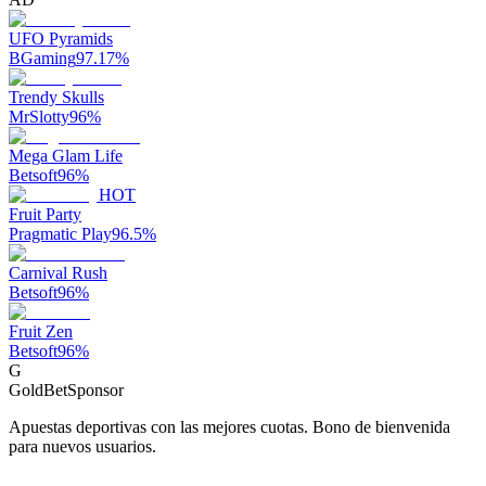
UFO Pyramids
BGaming
97.17
%
Trendy Skulls
MrSlotty
96
%
Mega Glam Life
Betsoft
96
%
HOT
Fruit Party
Pragmatic Play
96.5
%
Carnival Rush
Betsoft
96
%
Fruit Zen
Betsoft
96
%
G
GoldBet
Sponsor
Apuestas deportivas con las mejores cuotas. Bono de bienvenida
para nuevos usuarios.