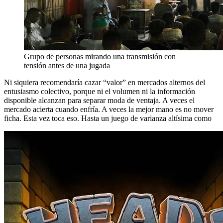
Grupo de personas mirando una transmisión con
tensión antes de una jugada
Ni siquiera recomendaría cazar “valor” en mercados alternos del
entusiasmo colectivo, porque ni el volumen ni la información
disponible alcanzan para separar moda de ventaja. A veces el
mercado acierta cuando enfría. A veces la mejor mano es no mover
ficha. Esta vez toca eso. Hasta un juego de varianza altísima como