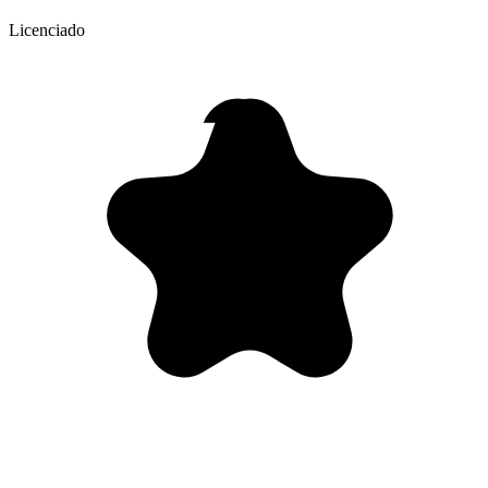
Licenciado