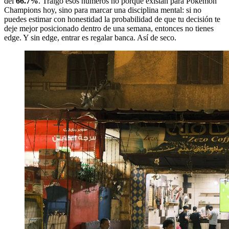
del
66.7%
. Traigo esos números no porque existan para Pokémon
Champions hoy, sino para marcar una disciplina mental: si no
puedes estimar con honestidad la probabilidad de que tu decisión te
deje mejor posicionado dentro de una semana, entonces no tienes
edge. Y sin edge, entrar es regalar banca. Así de seco.