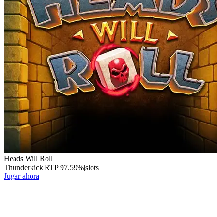
Heads Will Roll
Thunderkick
|
RTP
97.59
%
|
slots
Jugar ahora