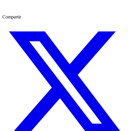
Compartir