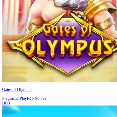
Gates of Olympus
Pragmatic Play
RTP
96.5
%
HOT