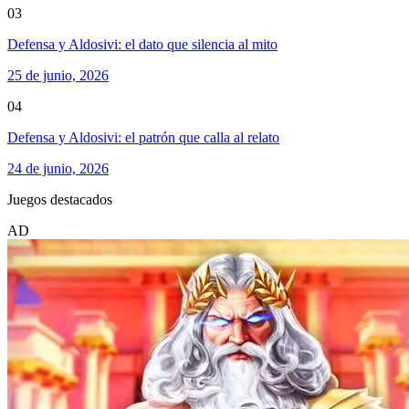
03
Defensa y Aldosivi: el dato que silencia al mito
25 de junio, 2026
04
Defensa y Aldosivi: el patrón que calla al relato
24 de junio, 2026
Juegos destacados
AD