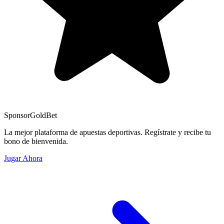
Sponsor
GoldBet
La mejor plataforma de apuestas deportivas. Regístrate y recibe tu
bono de bienvenida.
Jugar Ahora