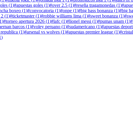
oles
(
1
)
#
apuestas goles
(
1
)
#
over 2.5
(
1
)
#
reseña tragamonedas
(
1
)
#
apue
ncha boxeo
(
1
)
#
convocatoria
(
1
)
#
onpe
(
1
)
#
big bass bonanza
(
1
)
#
big b
 2
(
1
)
#
ticketmaster
(
1
)
#
robbie williams lima
(
1
)
#
sweet bonanza
(
1
)
#
swe
1
)
#
torneo apertura 2026
(
1
)
#
lafc
(
1
)
#
lionel messi
(
1
)
#
pumas unam
(
1
)
#
hernan barcos
(
1
)
#
voley peruano
(
1
)
#
sudamericano
(
1
)
#
apuestas deport
republica
(
1
)
#
arsenal vs wolves
(
1
)
#
apuestas premier league
(
1
)
#
cristal
1
)