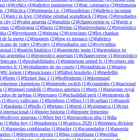
nal
(
4
)
#
celtics
(
4
)
#
atletico paranaense
(
3
)
#
utc cajamarca
(
3
)
#
gimnasia
.p.
(
3
)
#
táctica
(
3
)
#
gimnasia l.p.
(
3
)
#
brasileirao
(
3
)
#
atletico tucuman
(
3
)
#
am i in love
(
3
)
#
shine original soundtrack
(
3
)
#
psg
(
3
)
#
resultados
n city
(
2
)
#
valor apuesta
(
2
)
#
analisis
(
2
)
#
chapecoense-sc
(
2
)
#
serie a
estas
(
2
)
#
bologna
(
2
)
#
lazio
(
2
)
#
remo
(
2
)
#
universitario
(
2
)
#
pronóstico
inka
(
2
)
#
leverkusen
(
2
)
#
girona
(
2
)
#
cienciano
(
2
)
#
los chankas
l de la mujer
(
2
)
#
nuggets
(
2
)
#
psg vs monaco
(
2
)
#
atletico
icano de voley
(
2
)
#
voley
(
2
)
#
resultados uni
(
2
)
#
vojvodina
sional
(
1
)
#
patrón histórico
(
1
)
#
sarmiento junin
(
1
)
#
argentinos jrs
tas argentina
(
1
)
#
pronostico apuestas
(
1
)
#
chapecoense
(
1
)
#
pronóstico
hitecaps
(
1
)
#
probabilidades
(
1
)
#
minnesota united fc
(
1
)
#
corners mls
angeles fc
(
1
)
#
estudiantes de rio cuarto
(
1
)
#
estadísticas
(
1
)
#
major
)
#
fc lorient
(
1
)
#
posiciones
(
1
)
#
fútbol brasileño
(
1
)
#
medellin
1
)
#
betis
(
1
)
#
fixture liga 1
(
1
)
#
hoffenheim
(
1
)
#
dortmund
pokemon champions
(
1
)
#
nintendo switch
(
1
)
#
coquimbo
(
1
)
#
nacional
a
(
1
)
#
miguel rondelli
(
1
)
#
torneo apertura
(
1
)
#
nets
(
1
)
#
apuestas royal
ados de tarjetas
(
1
)
#
peruano
(
1
)
#
actualidad perú
(
1
)
#
estrategia de
o
(
1
)
#
rayo vallecano
(
1
)
#
brighton
(
1
)
#
liga f
(
1
)
#
cagliari
(
1
)
#
napoli
(
1
)
#
atalanta
(
1
)
#
bulls
(
1
)
#
betano
(
1
)
#
perú
(
1
)
#
cajamarca
(
1
)
#
cruz
l internacional
(
1
)
#
mujer historia
(
1
)
#
deporte femenino
)
#
rollover apuestas
(
1
)
#
free bet
(
1
)
#
pronosticos nba
(
1
)
#
dia
ns
(
1
)
#
nba hoy
(
1
)
#
madureira
(
1
)
#
carioca 2026
(
1
)
#
primera division
(
1
)
#
apuestas combinadas
(
1
)
#
parlay
(
1
)
#
acumulador
(
1
)
#
apuesta
narios
(
1
)
#
deportivo pereira
(
1
)
#
liga colombiana
(
1
)
#
gorillaz
 olympus
(
1
)
#
gates of olympus reseña
(
1
)
#
gates of olympus rtp