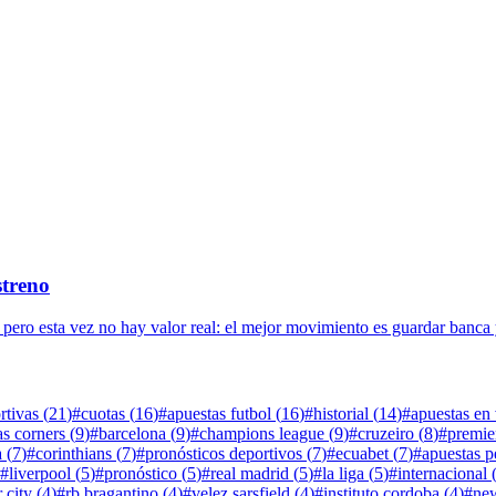
streno
ero esta vez no hay valor real: el mejor movimiento es guardar banca 
rtivas
(
21
)
#
cuotas
(
16
)
#
apuestas futbol
(
16
)
#
historial
(
14
)
#
apuestas en
as corners
(
9
)
#
barcelona
(
9
)
#
champions league
(
9
)
#
cruzeiro
(
8
)
#
premie
a
(
7
)
#
corinthians
(
7
)
#
pronósticos deportivos
(
7
)
#
ecuabet
(
7
)
#
apuestas p
#
liverpool
(
5
)
#
pronóstico
(
5
)
#
real madrid
(
5
)
#
la liga
(
5
)
#
internacional
 city
(
4
)
#
rb bragantino
(
4
)
#
velez sarsfield
(
4
)
#
instituto cordoba
(
4
)
#
new