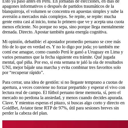
Esto ya pasó antes en Perú. En jornadas de elecciones, en días de
apagones informativos o después de partidos traumáticos de la
blanquirroja, el volumen se concentra en apuestas simples y sube la
aversión a mercados más complejos. Se repite, se repite: mucha
gente entra casi al inicio, toma lo primero que ve y acepta una cuota
menos eficiente. No porque no sepa, sino porque llega mentalmente
drenada. Directo. Apostar también gasta energía cognitiva.
Mi opinión, debatible: el apostador promedio peruano se cree más
frío de lo que en verdad es. Y no lo digo por joda; yo también me
comí ese amague, como cuando Perú le ganó a Uruguay en Lima y
varios pensamos que la fecha siguiente era trámite. Qué jugada
mental, qué piña. Por eso, si esta semana te jaló la ola de resultados
UNI, mejor bájale una marcha y evita combinar tres favoritos solo
por “recuperar rápido”.
Para cerrar, una idea de gestión: si no llegaste temprano a cuotas de
apertura, a veces conviene no forzar prepartido y esperar el vivo con
lectura real de campo. El fútbol peruano tiene memoria, sí, pero el
mercado no perdona la ansiedad, y menos cuando decides apurada.
Clave. Y mientras esperas el pitazo, si buscas algo corto y directo en
GoldBet, Aviator tiene RTP de 97%, útil para sesiones breves sin
perder la cabeza del plan.