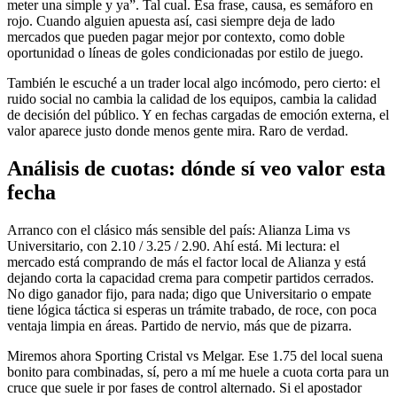
meter una simple y ya”. Tal cual. Esa frase, causa, es semáforo en
rojo. Cuando alguien apuesta así, casi siempre deja de lado
mercados que pueden pagar mejor por contexto, como doble
oportunidad o líneas de goles condicionadas por estilo de juego.
También le escuché a un trader local algo incómodo, pero cierto: el
ruido social no cambia la calidad de los equipos, cambia la calidad
de decisión del público. Y en fechas cargadas de emoción externa, el
valor aparece justo donde menos gente mira. Raro de verdad.
Análisis de cuotas: dónde sí veo valor esta
fecha
Arranco con el clásico más sensible del país: Alianza Lima vs
Universitario, con 2.10 / 3.25 / 2.90. Ahí está. Mi lectura: el
mercado está comprando de más el factor local de Alianza y está
dejando corta la capacidad crema para competir partidos cerrados.
No digo ganador fijo, para nada; digo que Universitario o empate
tiene lógica táctica si esperas un trámite trabado, de roce, con poca
ventaja limpia en áreas. Partido de nervio, más que de pizarra.
Miremos ahora Sporting Cristal vs Melgar. Ese 1.75 del local suena
bonito para combinadas, sí, pero a mí me huele a cuota corta para un
cruce que suele ir por fases de control alternado. Si el apostador