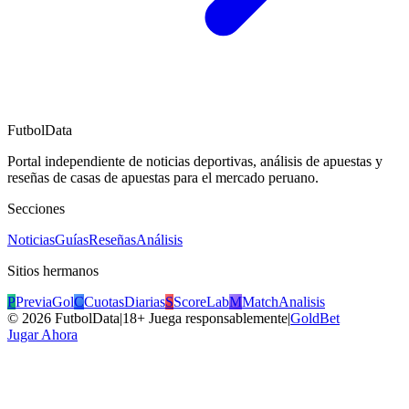
FutbolData
Portal independiente de noticias deportivas, análisis de apuestas y
reseñas de casas de apuestas para el mercado peruano.
Secciones
Noticias
Guías
Reseñas
Análisis
Sitios hermanos
P
PreviaGol
C
CuotasDiarias
S
ScoreLab
M
MatchAnalisis
©
2026
FutbolData
|
18+ Juega responsablemente
|
GoldBet
Jugar Ahora