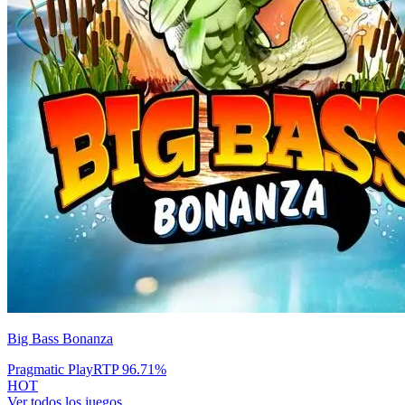
Big Bass Bonanza
Pragmatic Play
RTP
96.71
%
HOT
Ver todos los juegos