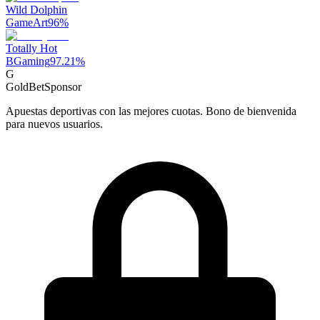
Wild Dolphin
GameArt
96
%
Totally Hot
BGaming
97.21
%
G
GoldBet
Sponsor
Apuestas deportivas con las mejores cuotas. Bono de bienvenida
para nuevos usuarios.