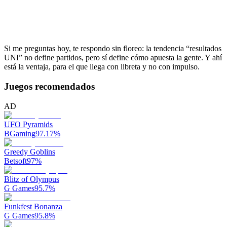
Si me preguntas hoy, te respondo sin floreo: la tendencia “resultados
UNI” no define partidos, pero sí define cómo apuesta la gente. Y ahí
está la ventaja, para el que llega con libreta y no con impulso.
Juegos recomendados
AD
UFO Pyramids
BGaming
97.17
%
Greedy Goblins
Betsoft
97
%
Blitz of Olympus
G Games
95.7
%
Funkfest Bonanza
G Games
95.8
%