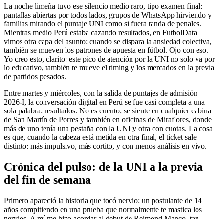
La noche limeña tuvo ese silencio medio raro, tipo examen final:
pantallas abiertas por todos lados, grupos de WhatsApp hirviendo y
familias mirando el puntaje UNI como si fuera tanda de penales.
Mientras medio Perú estaba cazando resultados, en FutbolData
vimos otra capa del asunto: cuando se dispara la ansiedad colectiva,
también se mueven los patrones de apuesta en fútbol. Ojo con eso.
Yo creo esto, clarito: este pico de atención por la UNI no solo va por
lo educativo, también te mueve el timing y los mercados en la previa
de partidos pesados.
Entre martes y miércoles, con la salida de puntajes de admisión
2026-I, la conversación digital en Perú se fue casi completa a una
sola palabra: resultados. No es cuento; se siente en cualquier cabina
de San Martín de Porres y también en oficinas de Miraflores, donde
más de uno tenía una pestaña con la UNI y otra con cuotas. La cosa
es que, cuando la cabeza está metida en otra final, el ticket sale
distinto: más impulsivo, más cortito, y con menos análisis en vivo.
Crónica del pulso: de la UNI a la previa
del fin de semana
Primero apareció la historia que tocó nervio: un postulante de 14
años compitiendo en una prueba que normalmente te mastica los
nervios. A mí me hizo acordar al debut de Reimond Manco, tan