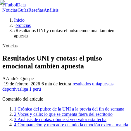
F
FutbolData
Noticias
Guías
Reseñas
Análisis
Inicio
›
Noticias
›
Resultados UNI y cuotas: el pulso emocional también
apuesta
Noticias
Resultados UNI y cuotas: el pulso
emocional también apuesta
A
Andrés Quispe
·
19 de febrero, 2026
·
6 min
de lectura
·
resultados uni
apuestas
deportivas
liga 1 perú
Contenido del artículo
1.
Crónica del pulso: de la UNI a la previa del fin de semana
2.
Voces y calle: lo que se comenta fuera del escritorio
3.
Análisis de cuotas: dónde sí veo valor esta fecha
4.
Comparación y mercado: cuando la emoción externa manda