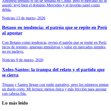
Antonelli prendió el fin de semana en China, pero el mercado no se
asustó: leyó bien el dominio Mercedes y el favorito pagó como
debía.
Noticias
·
13 de marzo, 2026
Betano en tendencia: el patrón que se repite en Perú
al apostar
Con Betano como tendencia, reviso el patrón que se repite en Perú:
picos de registro, apuestas impulsivas y valor en mercados simples,
no en parlays.
Noticias
·
9 de marzo, 2026
Xolos-Santos: la trampa del relato y el partido que
se cierra
Tijuana y Santos llegan con ruido narrativo, pero los números pintan
un duelo corto. Mi lectura: menos épica y más fricción para apostar
con cabeza fría.
Lo más leído