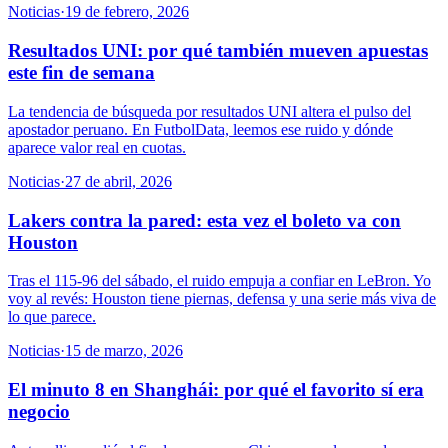
Noticias
·
19 de febrero, 2026
Resultados UNI: por qué también mueven apuestas
este fin de semana
La tendencia de búsqueda por resultados UNI altera el pulso del
apostador peruano. En FutbolData, leemos ese ruido y dónde
aparece valor real en cuotas.
Noticias
·
27 de abril, 2026
Lakers contra la pared: esta vez el boleto va con
Houston
Tras el 115-96 del sábado, el ruido empuja a confiar en LeBron. Yo
voy al revés: Houston tiene piernas, defensa y una serie más viva de
lo que parece.
Noticias
·
15 de marzo, 2026
El minuto 8 en Shanghái: por qué el favorito sí era
negocio