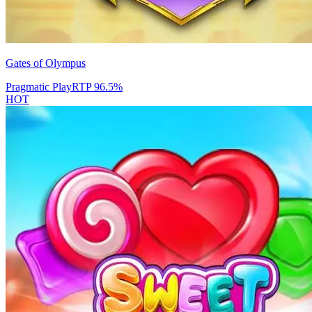
Gates of Olympus
Pragmatic Play
RTP
96.5
%
HOT