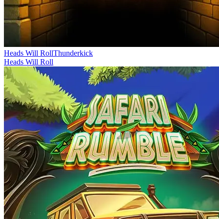
Heads Will Roll
Thunderkick
Heads Will Roll