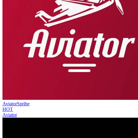
Aviator
Spribe
HOT
Aviator