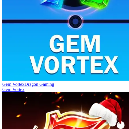
Gem Vortex
Dragon Gaming
Gem Vortex