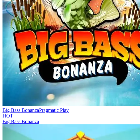
Big Bass Bonanza
Pragmatic Play
HOT
Big Bass Bonanza