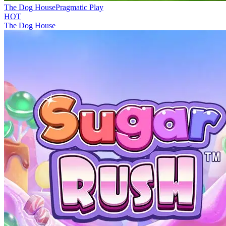
The Dog House
Pragmatic Play
HOT
The Dog House