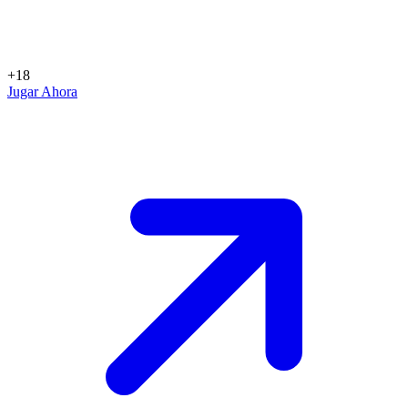
+18
Jugar Ahora