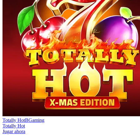
Totally Hot
BGaming
Totally Hot
Jugar ahora