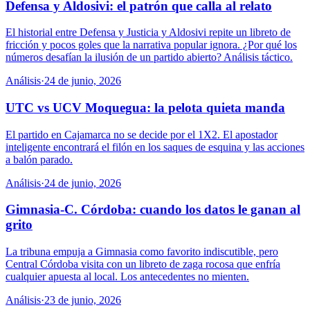
Defensa y Aldosivi: el patrón que calla al relato
El historial entre Defensa y Justicia y Aldosivi repite un libreto de
fricción y pocos goles que la narrativa popular ignora. ¿Por qué los
números desafían la ilusión de un partido abierto? Análisis táctico.
Análisis
·
24 de junio, 2026
UTC vs UCV Moquegua: la pelota quieta manda
El partido en Cajamarca no se decide por el 1X2. El apostador
inteligente encontrará el filón en los saques de esquina y las acciones
a balón parado.
Análisis
·
24 de junio, 2026
Gimnasia-C. Córdoba: cuando los datos le ganan al
grito
La tribuna empuja a Gimnasia como favorito indiscutible, pero
Central Córdoba visita con un libreto de zaga rocosa que enfría
cualquier apuesta al local. Los antecedentes no mienten.
Análisis
·
23 de junio, 2026