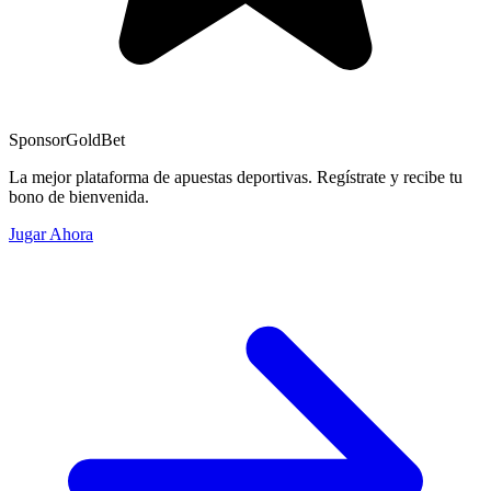
Sponsor
GoldBet
La mejor plataforma de apuestas deportivas. Regístrate y recibe tu
bono de bienvenida.
Jugar Ahora