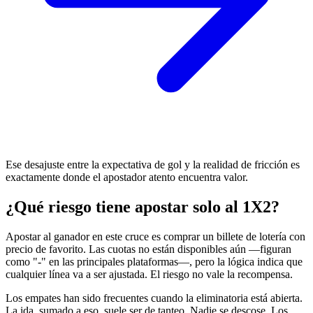
Ese desajuste entre la expectativa de gol y la realidad de fricción es
exactamente donde el apostador atento encuentra valor.
¿Qué riesgo tiene apostar solo al 1X2?
Apostar al ganador en este cruce es comprar un billete de lotería con
precio de favorito. Las cuotas no están disponibles aún —figuran
como "-" en las principales plataformas—, pero la lógica indica que
cualquier línea va a ser ajustada. El riesgo no vale la recompensa.
Los empates han sido frecuentes cuando la eliminatoria está abierta.
La ida, sumado a eso, suele ser de tanteo. Nadie se descose. Los