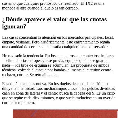
sustento que cualquier pronóstico de resultado. El 1X2 es una
moneda al aire cuando el duelo es tan cerrado.
¿Dónde aparece el valor que las cuotas
ignoran?
Las casas concentran la atención en los mercados principales: local,
empate, visitante. Pero históricamente, este enfrentamiento regala
una cantidad de corners que desafía cualquier línea conservadora.
He revisado la tendencia. En los encuentros con contextos similares
—eliminatorias europeas, fase previa, equipos que no se guardan
nada— los tiros de esquina se acumulan. La propuesta de ambos
técnicos, volcada al ataque por bandas, alimenta el circuito: centro,
rechazo, córner. Se retroalimenta.
Esta dinámica no es nueva. En los duelos de copa, la tensión no
diluye la intensidad. Los mediocampos chocan, las pelotas divididas
caen en zona de lateral y el centro busca la cabeza del 9. Es un ciclo
que se repite cada diez minutos, y que suele traducirse en un over de
corners tempranero.