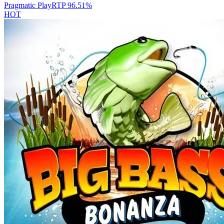
Pragmatic Play
RTP
96.51
%
HOT