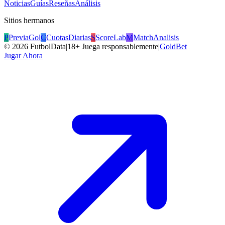
Noticias
Guías
Reseñas
Análisis
Sitios hermanos
P
PreviaGol
C
CuotasDiarias
S
ScoreLab
M
MatchAnalisis
©
2026
FutbolData
|
18+ Juega responsablemente
|
GoldBet
Jugar Ahora