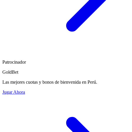
Patrocinador
GoldBet
Las mejores cuotas y bonos de bienvenida en Perú.
Jugar Ahora