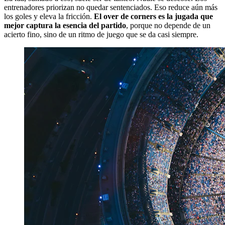
entrenadores priorizan no quedar sentenciados. Eso reduce aún más
los goles y eleva la fricción.
El over de corners es la jugada que
mejor captura la esencia del partido
, porque no depende de un
acierto fino, sino de un ritmo de juego que se da casi siempre.