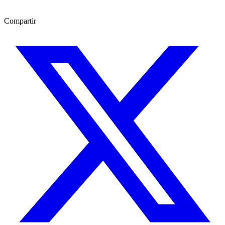
Compartir