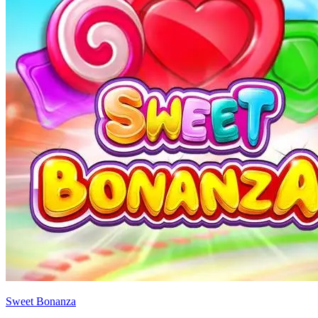
Sweet Bonanza