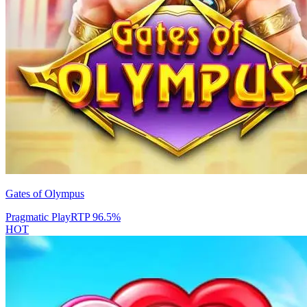
Gates of Olympus
Pragmatic Play
RTP
96.5
%
HOT