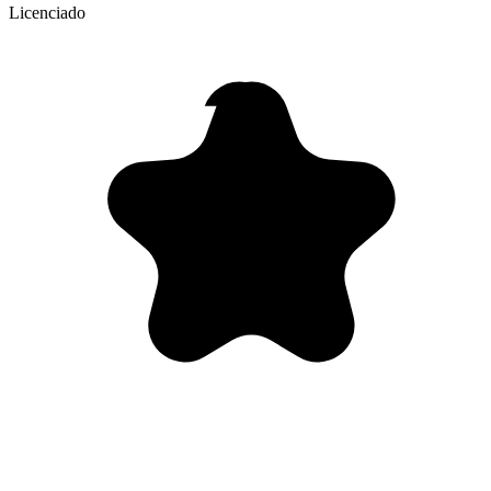
Licenciado