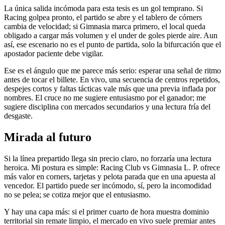
La única salida incómoda para esta tesis es un gol temprano. Si
Racing golpea pronto, el partido se abre y el tablero de córners
cambia de velocidad; si Gimnasia marca primero, el local queda
obligado a cargar más volumen y el under de goles pierde aire. Aun
así, ese escenario no es el punto de partida, solo la bifurcación que el
apostador paciente debe vigilar.
Ese es el ángulo que me parece más serio: esperar una señal de ritmo
antes de tocar el billete. En vivo, una secuencia de centros repetidos,
despejes cortos y faltas tácticas vale más que una previa inflada por
nombres. El cruce no me sugiere entusiasmo por el ganador; me
sugiere disciplina con mercados secundarios y una lectura fría del
desgaste.
Mirada al futuro
Si la línea prepartido llega sin precio claro, no forzaría una lectura
heroica. Mi postura es simple: Racing Club vs Gimnasia L. P. ofrece
más valor en corners, tarjetas y pelota parada que en una apuesta al
vencedor. El partido puede ser incómodo, sí, pero la incomodidad
no se pelea; se cotiza mejor que el entusiasmo.
Y hay una capa más: si el primer cuarto de hora muestra dominio
territorial sin remate limpio, el mercado en vivo suele premiar antes