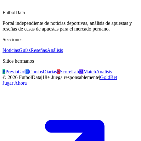
FutbolData
Portal independiente de noticias deportivas, análisis de apuestas y
reseñas de casas de apuestas para el mercado peruano.
Secciones
Noticias
Guías
Reseñas
Análisis
Sitios hermanos
P
PreviaGol
C
CuotasDiarias
S
ScoreLab
M
MatchAnalisis
©
2026
FutbolData
|
18+ Juega responsablemente
|
GoldBet
Jugar Ahora