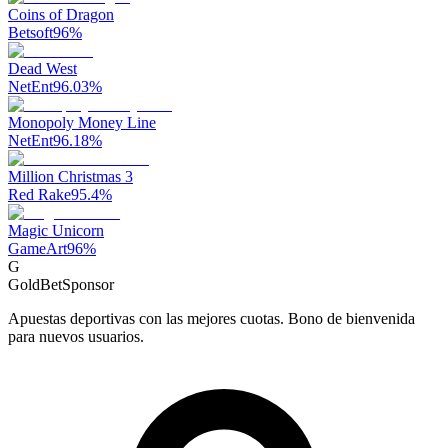
Coins of Dragon
Betsoft
96
%
Dead West
NetEnt
96.03
%
Monopoly Money Line
NetEnt
96.18
%
Million Christmas 3
Red Rake
95.4
%
Magic Unicorn
GameArt
96
%
G
GoldBet
Sponsor
Apuestas deportivas con las mejores cuotas. Bono de bienvenida
para nuevos usuarios.