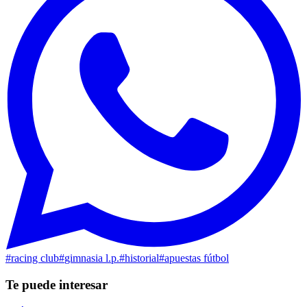
#
racing club
#
gimnasia l.p.
#
historial
#
apuestas fútbol
Te puede interesar