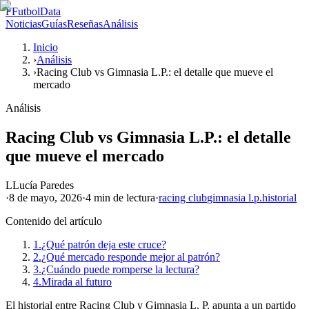
F
FutbolData
Noticias
Guías
Reseñas
Análisis
Inicio
›
Análisis
›
Racing Club vs Gimnasia L.P.: el detalle que mueve el
mercado
Análisis
Racing Club vs Gimnasia L.P.: el detalle
que mueve el mercado
L
Lucía Paredes
·
8 de mayo, 2026
·
4 min
de lectura
·
racing club
gimnasia l.p.
historial
Contenido del artículo
1.
¿Qué patrón deja este cruce?
2.
¿Qué mercado responde mejor al patrón?
3.
¿Cuándo puede romperse la lectura?
4.
Mirada al futuro
El historial entre Racing Club y Gimnasia L. P. apunta a un partido