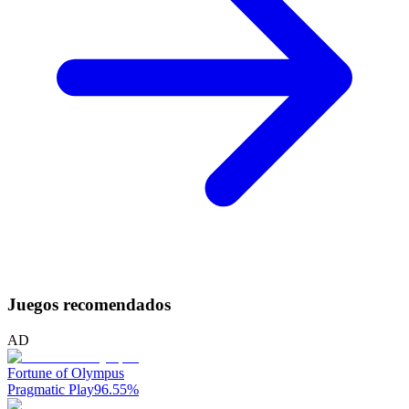
Juegos recomendados
AD
Fortune of Olympus
Pragmatic Play
96.55
%