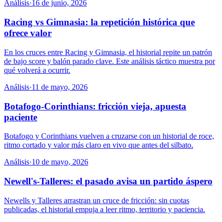
Análisis
·
16 de junio, 2026
Racing vs Gimnasia: la repetición histórica que
ofrece valor
En los cruces entre Racing y Gimnasia, el historial repite un patrón
de bajo score y balón parado clave. Este análisis táctico muestra por
qué volverá a ocurrir.
Análisis
·
11 de mayo, 2026
Botafogo-Corinthians: fricción vieja, apuesta
paciente
Botafogo y Corinthians vuelven a cruzarse con un historial de roce,
ritmo cortado y valor más claro en vivo que antes del silbato.
Análisis
·
10 de mayo, 2026
Newell's-Talleres: el pasado avisa un partido áspero
Newells y Talleres arrastran un cruce de fricción: sin cuotas
publicadas, el historial empuja a leer ritmo, territorio y paciencia.