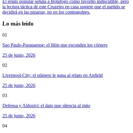
El relato popular señala a Botafogo como favorito indiscutible, pero
la lectura táctica de este Cruzeiro en casa sugiere que el partido se
decidirá en las pizarras, no en los contragolpes.
Lo más leído
01
Sao Paulo-Paranaense: el filón que esconden los córners
25 de junio, 2026
02
Liverpool-City: el número le gana al relato en Anfield
25 de junio, 2026
03
Defensa y Aldosivi: el dato que silencia al mito
25 de junio, 2026
04