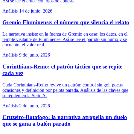
Así se lee el cruce con ojos de apuesta.
Análisis
·
14 de junio, 2026
Gremio-Fluminense: el número que silencia el relato
La narrativa insiste en la fuerza de Gremio en casa; los datos, en el
temple visitante de Fluminense. Así se lee el partido sin humo y se
encuentra el valor real.
Análisis
·
9 de junio, 2026
Corinthians-Remo: el patrón táctico que se repite
cada vez
Cada Corinthians-Remo revive un patrón: control sin gol, pocas
ocasiones y definición por pelota parada. Análisis de las claves que
se repiten en la Serie A.
Análisis
·
2 de junio, 2026
Cruzeiro-Botafogo: la narrativa atropella un duelo
que se gana a balón parado