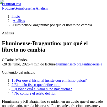
F
FutbolData
Noticias
Guías
Reseñas
Análisis
Inicio
›
Análisis
›
Fluminense-Bragantino: por qué el libreto no cambia
Análisis
Fluminense-Bragantino: por qué el
libreto no cambia
C
Carlos Méndez
·
20 de junio, 2026
·
4 min
de lectura
·
fluminense
rb bragantino
serie a
Contenido del artículo
1.
¿Por qué el historial insiste con el mismo guion?
2.
El duelo físico que define todo
3.
¿Dónde está el valor si no hay cuotas?
4.
No compre el relato del gol
Fluminense y RB Bragantino se miden en un duelo que el mercado
no cotiza aún, pero la historia sí. Pocos goles, fricción constante y