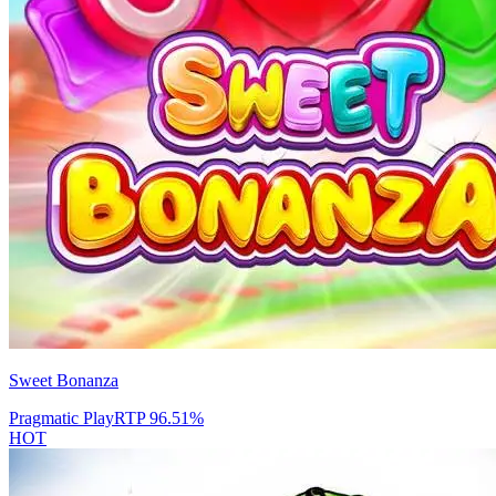
Sweet Bonanza
Pragmatic Play
RTP
96.51
%
HOT