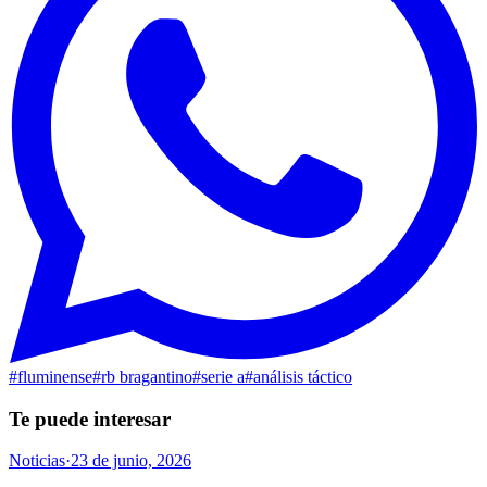
#
fluminense
#
rb bragantino
#
serie a
#
análisis táctico
Te puede interesar
Noticias
·
23 de junio, 2026