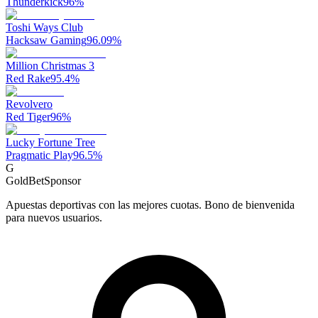
Thunderkick
96
%
Toshi Ways Club
Hacksaw Gaming
96.09
%
Million Christmas 3
Red Rake
95.4
%
Revolvero
Red Tiger
96
%
Lucky Fortune Tree
Pragmatic Play
96.5
%
G
GoldBet
Sponsor
Apuestas deportivas con las mejores cuotas. Bono de bienvenida
para nuevos usuarios.