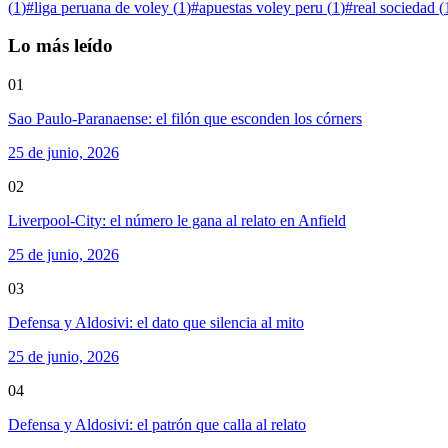
(
1
)
#
liga peruana de voley
(
1
)
#
apuestas voley peru
(
1
)
#
real sociedad
(
Lo más leído
01
Sao Paulo-Paranaense: el filón que esconden los córners
25 de junio, 2026
02
Liverpool-City: el número le gana al relato en Anfield
25 de junio, 2026
03
Defensa y Aldosivi: el dato que silencia al mito
25 de junio, 2026
04
Defensa y Aldosivi: el patrón que calla al relato