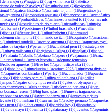
l de la mujer
(
2
)
#
nuggets
(
2
)
#
psg vs monaco
(
2
)
#
atletico
icano de voley
(
2
)
#
voley
(
2
)
#
resultados uni
(
2
)
#
vojvodina
sional
(
1
)
#
patrón histórico
(
1
)
#
sarmiento junin
(
1
)
#
argentinos jrs
tas argentina
(
1
)
#
pronostico apuestas
(
1
)
#
chapecoense
(
1
)
#
pronóstico
hitecaps
(
1
)
#
probabilidades
(
1
)
#
minnesota united fc
(
1
)
#
corners mls
angeles fc
(
1
)
#
estudiantes de rio cuarto
(
1
)
#
estadísticas
(
1
)
#
major
)
#
fc lorient
(
1
)
#
posiciones
(
1
)
#
fútbol brasileño
(
1
)
#
medellin
1
)
#
betis
(
1
)
#
fixture liga 1
(
1
)
#
hoffenheim
(
1
)
#
dortmund
pokemon champions
(
1
)
#
nintendo switch
(
1
)
#
coquimbo
(
1
)
#
nacional
a
(
1
)
#
miguel rondelli
(
1
)
#
torneo apertura
(
1
)
#
nets
(
1
)
#
apuestas royal
ados de tarjetas
(
1
)
#
peruano
(
1
)
#
actualidad perú
(
1
)
#
estrategia de
o
(
1
)
#
rayo vallecano
(
1
)
#
brighton
(
1
)
#
liga f
(
1
)
#
cagliari
(
1
)
#
napoli
(
1
)
#
atalanta
(
1
)
#
bulls
(
1
)
#
betano
(
1
)
#
perú
(
1
)
#
cajamarca
(
1
)
#
cruz
l internacional
(
1
)
#
mujer historia
(
1
)
#
deporte femenino
)
#
rollover apuestas
(
1
)
#
free bet
(
1
)
#
pronosticos nba
(
1
)
#
dia
ns
(
1
)
#
nba hoy
(
1
)
#
madureira
(
1
)
#
carioca 2026
(
1
)
#
primera division
(
1
)
#
apuestas combinadas
(
1
)
#
parlay
(
1
)
#
acumulador
(
1
)
#
apuesta
narios
(
1
)
#
deportivo pereira
(
1
)
#
liga colombiana
(
1
)
#
gorillaz
 olympus
(
1
)
#
gates of olympus reseña
(
1
)
#
gates of olympus rtp
stas champions
(
1
)
#
luis enrique
(
1
)
#
seleccion peruana
(
1
)
#
peru
ass bonanza reseña
(
1
)
#
big bass splash
(
1
)
#
nuevas tragamonedas
et bonanza reseña
(
1
)
#
sweet bonanza rtp
(
1
)
#
apuestas tarjetas
levante
(
1
)
#
tottenham
(
1
)
#
san martín
(
1
)
#
vóley peruano
(
1
)
#
apuestas
ivas peru
(
1
)
#
goldbet cuotas
(
1
)
#
partidos hoy
(
1
)
#
horarios tv
(
1
)
#
2 de mayo
(
1
)
#
benfica
(
1
)
#
galatasaray
(
1
)
#
juventus
(
1
)
#
geminis