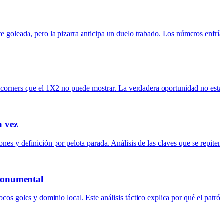
te goleada, pero la pizarra anticipa un duelo trabado. Los números enfría
 corners que el 1X2 no puede mostrar. La verdadera oportunidad no est
a vez
es y definición por pelota parada. Análisis de las claves que se repiten
 Monumental
s goles y dominio local. Este análisis táctico explica por qué el patrón