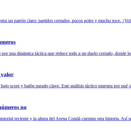
tra un patrón claro: partidos cerrados, pocos goles y mucho roce. ¿Volv
números
no por una dinámica táctica que reduce todo a un duelo cerrado, donde lo
 valor
 bajo score y balón parado clave. Este análisis táctico muestra por qué v
 números no
storial reciente y la altura del Arena Condá cuentan otra historia. Así s