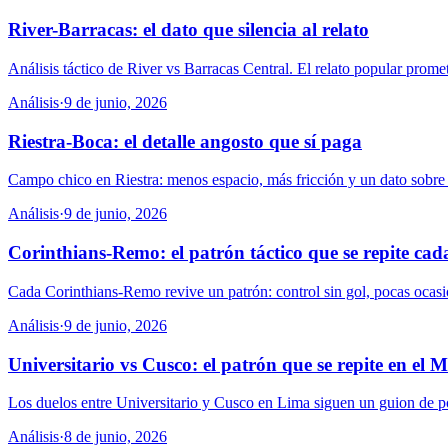
River-Barracas: el dato que silencia al relato
Análisis táctico de River vs Barracas Central. El relato popular prome
Análisis
·
9 de junio, 2026
Riestra-Boca: el detalle angosto que sí paga
Campo chico en Riestra: menos espacio, más fricción y un dato sobre
Análisis
·
9 de junio, 2026
Corinthians-Remo: el patrón táctico que se repite cad
Cada Corinthians-Remo revive un patrón: control sin gol, pocas ocasion
Análisis
·
9 de junio, 2026
Universitario vs Cusco: el patrón que se repite en el
Los duelos entre Universitario y Cusco en Lima siguen un guion de poco
Análisis
·
8 de junio, 2026