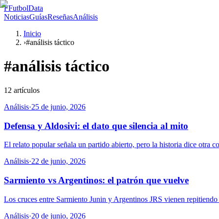
F
FutbolData
Noticias
Guías
Reseñas
Análisis
Inicio
›
#análisis táctico
#
análisis táctico
12
artículos
Análisis
·
25 de junio, 2026
Defensa y Aldosivi: el dato que silencia al mito
El relato popular señala un partido abierto, pero la historia dice otra
Análisis
·
22 de junio, 2026
Sarmiento vs Argentinos: el patrón que vuelve
Los cruces entre Sarmiento Junin y Argentinos JRS vienen repitiendo un
Análisis
·
20 de junio, 2026