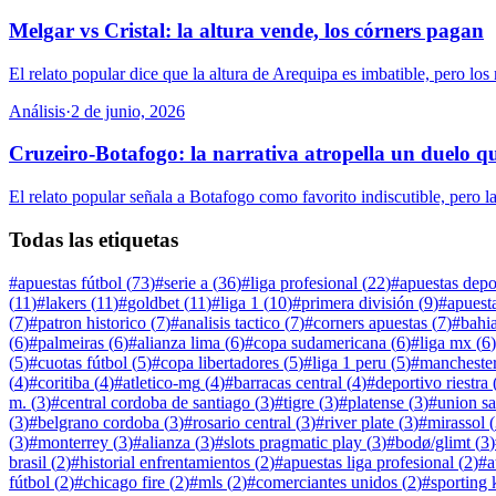
Melgar vs Cristal: la altura vende, los córners pagan
El relato popular dice que la altura de Arequipa es imbatible, pero lo
Análisis
·
2 de junio, 2026
Cruzeiro-Botafogo: la narrativa atropella un duelo q
El relato popular señala a Botafogo como favorito indiscutible, pero la 
Todas las etiquetas
#
apuestas fútbol
(
73
)
#
serie a
(
36
)
#
liga profesional
(
22
)
#
apuestas depo
(
11
)
#
lakers
(
11
)
#
goldbet
(
11
)
#
liga 1
(
10
)
#
primera división
(
9
)
#
apuest
(
7
)
#
patron historico
(
7
)
#
analisis tactico
(
7
)
#
corners apuestas
(
7
)
#
bahi
(
6
)
#
palmeiras
(
6
)
#
alianza lima
(
6
)
#
copa sudamericana
(
6
)
#
liga mx
(
6
)
(
5
)
#
cuotas fútbol
(
5
)
#
copa libertadores
(
5
)
#
liga 1 peru
(
5
)
#
manchester
(
4
)
#
coritiba
(
4
)
#
atletico-mg
(
4
)
#
barracas central
(
4
)
#
deportivo riestra
m.
(
3
)
#
central cordoba de santiago
(
3
)
#
tigre
(
3
)
#
platense
(
3
)
#
union sa
(
3
)
#
belgrano cordoba
(
3
)
#
rosario central
(
3
)
#
river plate
(
3
)
#
mirassol
(
(
3
)
#
monterrey
(
3
)
#
alianza
(
3
)
#
slots pragmatic play
(
3
)
#
bodø/glimt
(
3
)
brasil
(
2
)
#
historial enfrentamientos
(
2
)
#
apuestas liga profesional
(
2
)
#
a
fútbol
(
2
)
#
chicago fire
(
2
)
#
mls
(
2
)
#
comerciantes unidos
(
2
)
#
sporting 