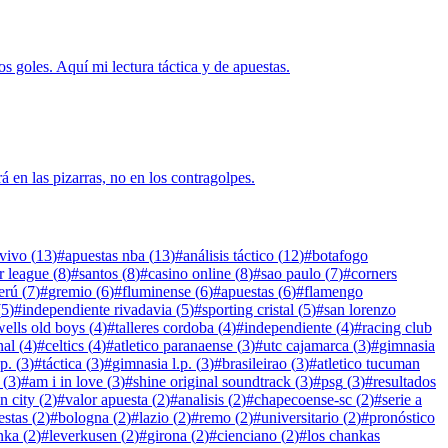
s goles. Aquí mi lectura táctica y de apuestas.
á en las pizarras, no en los contragolpes.
 vivo
(
13
)
#
apuestas nba
(
13
)
#
análisis táctico
(
12
)
#
botafogo
r league
(
8
)
#
santos
(
8
)
#
casino online
(
8
)
#
sao paulo
(
7
)
#
corners
erú
(
7
)
#
gremio
(
6
)
#
fluminense
(
6
)
#
apuestas
(
6
)
#
flamengo
(
5
)
#
independiente rivadavia
(
5
)
#
sporting cristal
(
5
)
#
san lorenzo
ells old boys
(
4
)
#
talleres cordoba
(
4
)
#
independiente
(
4
)
#
racing club
nal
(
4
)
#
celtics
(
4
)
#
atletico paranaense
(
3
)
#
utc cajamarca
(
3
)
#
gimnasia
.p.
(
3
)
#
táctica
(
3
)
#
gimnasia l.p.
(
3
)
#
brasileirao
(
3
)
#
atletico tucuman
(
3
)
#
am i in love
(
3
)
#
shine original soundtrack
(
3
)
#
psg
(
3
)
#
resultados
n city
(
2
)
#
valor apuesta
(
2
)
#
analisis
(
2
)
#
chapecoense-sc
(
2
)
#
serie a
estas
(
2
)
#
bologna
(
2
)
#
lazio
(
2
)
#
remo
(
2
)
#
universitario
(
2
)
#
pronóstico
inka
(
2
)
#
leverkusen
(
2
)
#
girona
(
2
)
#
cienciano
(
2
)
#
los chankas