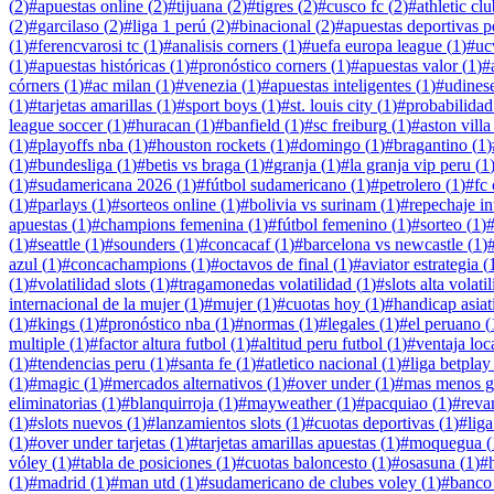
(
2
)
#
apuestas online
(
2
)
#
tijuana
(
2
)
#
tigres
(
2
)
#
cusco fc
(
2
)
#
athletic cl
(
2
)
#
garcilaso
(
2
)
#
liga 1 perú
(
2
)
#
binacional
(
2
)
#
apuestas deportivas p
(
1
)
#
ferencvarosi tc
(
1
)
#
analisis corners
(
1
)
#
uefa europa league
(
1
)
#
uc
(
1
)
#
apuestas históricas
(
1
)
#
pronóstico corners
(
1
)
#
apuestas valor
(
1
)
#
córners
(
1
)
#
ac milan
(
1
)
#
venezia
(
1
)
#
apuestas inteligentes
(
1
)
#
udines
(
1
)
#
tarjetas amarillas
(
1
)
#
sport boys
(
1
)
#
st. louis city
(
1
)
#
probabilidad
league soccer
(
1
)
#
huracan
(
1
)
#
banfield
(
1
)
#
sc freiburg
(
1
)
#
aston villa
(
1
)
#
playoffs nba
(
1
)
#
houston rockets
(
1
)
#
domingo
(
1
)
#
bragantino
(
1
)
(
1
)
#
bundesliga
(
1
)
#
betis vs braga
(
1
)
#
granja
(
1
)
#
la granja vip peru
(
1
(
1
)
#
sudamericana 2026
(
1
)
#
fútbol sudamericano
(
1
)
#
petrolero
(
1
)
#
fc
(
1
)
#
parlays
(
1
)
#
sorteos online
(
1
)
#
bolivia vs surinam
(
1
)
#
repechaje in
apuestas
(
1
)
#
champions femenina
(
1
)
#
fútbol femenino
(
1
)
#
sorteo
(
1
)
(
1
)
#
seattle
(
1
)
#
sounders
(
1
)
#
concacaf
(
1
)
#
barcelona vs newcastle
(
1
)
azul
(
1
)
#
concachampions
(
1
)
#
octavos de final
(
1
)
#
aviator estrategia
(
(
1
)
#
volatilidad slots
(
1
)
#
tragamonedas volatilidad
(
1
)
#
slots alta volati
internacional de la mujer
(
1
)
#
mujer
(
1
)
#
cuotas hoy
(
1
)
#
handicap asiat
(
1
)
#
kings
(
1
)
#
pronóstico nba
(
1
)
#
normas
(
1
)
#
legales
(
1
)
#
el peruano
(
multiple
(
1
)
#
factor altura futbol
(
1
)
#
altitud peru futbol
(
1
)
#
ventaja loca
(
1
)
#
tendencias peru
(
1
)
#
santa fe
(
1
)
#
atletico nacional
(
1
)
#
liga betplay
(
1
)
#
magic
(
1
)
#
mercados alternativos
(
1
)
#
over under
(
1
)
#
mas menos g
eliminatorias
(
1
)
#
blanquirroja
(
1
)
#
mayweather
(
1
)
#
pacquiao
(
1
)
#
reva
(
1
)
#
slots nuevos
(
1
)
#
lanzamientos slots
(
1
)
#
cuotas deportivas
(
1
)
#
liga
(
1
)
#
over under tarjetas
(
1
)
#
tarjetas amarillas apuestas
(
1
)
#
moquegua
(
vóley
(
1
)
#
tabla de posiciones
(
1
)
#
cuotas baloncesto
(
1
)
#
osasuna
(
1
)
#
(
1
)
#
madrid
(
1
)
#
man utd
(
1
)
#
sudamericano de clubes voley
(
1
)
#
banco 