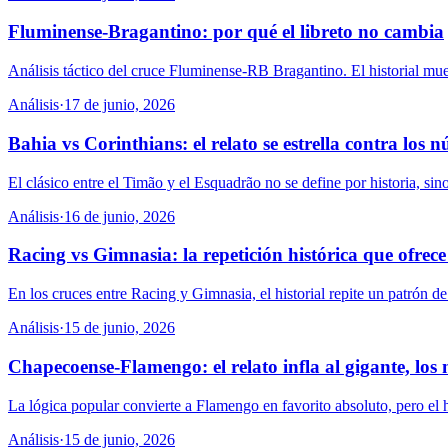
Fluminense-Bragantino: por qué el libreto no cambia
Análisis táctico del cruce Fluminense-RB Bragantino. El historial mues
Análisis
·
17 de junio, 2026
Bahia vs Corinthians: el relato se estrella contra los 
El clásico entre el Timão y el Esquadrão no se define por historia, si
Análisis
·
16 de junio, 2026
Racing vs Gimnasia: la repetición histórica que ofrece
En los cruces entre Racing y Gimnasia, el historial repite un patrón de
Análisis
·
15 de junio, 2026
Chapecoense-Flamengo: el relato infla al gigante, los
La lógica popular convierte a Flamengo en favorito absoluto, pero el hi
Análisis
·
15 de junio, 2026