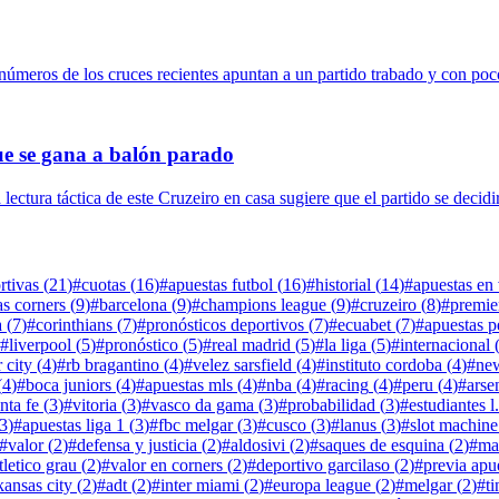
s números de los cruces recientes apuntan a un partido trabado y con poco
ue se gana a balón parado
lectura táctica de este Cruzeiro en casa sugiere que el partido se decidir
rtivas
(
21
)
#
cuotas
(
16
)
#
apuestas futbol
(
16
)
#
historial
(
14
)
#
apuestas en
as corners
(
9
)
#
barcelona
(
9
)
#
champions league
(
9
)
#
cruzeiro
(
8
)
#
premie
a
(
7
)
#
corinthians
(
7
)
#
pronósticos deportivos
(
7
)
#
ecuabet
(
7
)
#
apuestas p
#
liverpool
(
5
)
#
pronóstico
(
5
)
#
real madrid
(
5
)
#
la liga
(
5
)
#
internacional
 city
(
4
)
#
rb bragantino
(
4
)
#
velez sarsfield
(
4
)
#
instituto cordoba
(
4
)
#
new
(
4
)
#
boca juniors
(
4
)
#
apuestas mls
(
4
)
#
nba
(
4
)
#
racing
(
4
)
#
peru
(
4
)
#
arse
nta fe
(
3
)
#
vitoria
(
3
)
#
vasco da gama
(
3
)
#
probabilidad
(
3
)
#
estudiantes l
3
)
#
apuestas liga 1
(
3
)
#
fbc melgar
(
3
)
#
cusco
(
3
)
#
lanus
(
3
)
#
slot machine
#
valor
(
2
)
#
defensa y justicia
(
2
)
#
aldosivi
(
2
)
#
saques de esquina
(
2
)
#
ma
tletico grau
(
2
)
#
valor en corners
(
2
)
#
deportivo garcilaso
(
2
)
#
previa apu
kansas city
(
2
)
#
adt
(
2
)
#
inter miami
(
2
)
#
europa league
(
2
)
#
melgar
(
2
)
#
t