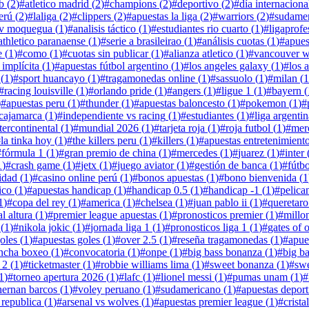
ub
(
2
)
#
atletico madrid
(
2
)
#
champions
(
2
)
#
deportivo
(
2
)
#
día internaciona
erú
(
2
)
#
laliga
(
2
)
#
clippers
(
2
)
#
apuestas la liga
(
2
)
#
warriors
(
2
)
#
sudamer
v moquegua
(
1
)
#
analisis táctico
(
1
)
#
estudiantes rio cuarto
(
1
)
#
ligaprofe
athletico paranaense
(
1
)
#
serie a brasileirao
(
1
)
#
análisis cuotas
(
1
)
#
apues
e
(
1
)
#
como
(
1
)
#
cuotas sin publicar
(
1
)
#
alianza atletico
(
1
)
#
vancouver w
 implícita
(
1
)
#
apuestas fútbol argentino
(
1
)
#
los angeles galaxy
(
1
)
#
los 
(
1
)
#
sport huancayo
(
1
)
#
tragamonedas online
(
1
)
#
sassuolo
(
1
)
#
milan
(
1
#
racing louisville
(
1
)
#
orlando pride
(
1
)
#
angers
(
1
)
#
ligue 1
(
1
)
#
bayern
(
)
#
apuestas peru
(
1
)
#
thunder
(
1
)
#
apuestas baloncesto
(
1
)
#
pokemon
(
1
)
#
 cajamarca
(
1
)
#
independiente vs racing
(
1
)
#
estudiantes
(
1
)
#
liga argentin
tercontinental
(
1
)
#
mundial 2026
(
1
)
#
tarjeta roja
(
1
)
#
roja futbol
(
1
)
#
merc
#
la tinka hoy
(
1
)
#
the killers peru
(
1
)
#
killers
(
1
)
#
apuestas entretenimient
#
fórmula 1
(
1
)
#
gran premio de china
(
1
)
#
mercedes
(
1
)
#
juarez
(
1
)
#
inter
1
)
#
crash game
(
1
)
#
jetx
(
1
)
#
juego aviator
(
1
)
#
gestión de banca
(
1
)
#
fútbo
lidad
(
1
)
#
casino online perú
(
1
)
#
bonos apuestas
(
1
)
#
bono bienvenida
(
1
ico
(
1
)
#
apuestas handicap
(
1
)
#
handicap 0.5
(
1
)
#
handicap -1
(
1
)
#
pelica
1
)
#
copa del rey
(
1
)
#
america
(
1
)
#
chelsea
(
1
)
#
juan pablo ii
(
1
)
#
queretaro
l altura
(
1
)
#
premier league apuestas
(
1
)
#
pronosticos premier
(
1
)
#
millo
(
1
)
#
nikola jokic
(
1
)
#
jornada liga 1
(
1
)
#
pronosticos liga 1
(
1
)
#
gates of
oles
(
1
)
#
apuestas goles
(
1
)
#
over 2.5
(
1
)
#
reseña tragamonedas
(
1
)
#
apue
ncha boxeo
(
1
)
#
convocatoria
(
1
)
#
onpe
(
1
)
#
big bass bonanza
(
1
)
#
big b
 2
(
1
)
#
ticketmaster
(
1
)
#
robbie williams lima
(
1
)
#
sweet bonanza
(
1
)
#
swe
1
)
#
torneo apertura 2026
(
1
)
#
lafc
(
1
)
#
lionel messi
(
1
)
#
pumas unam
(
1
)
#
hernan barcos
(
1
)
#
voley peruano
(
1
)
#
sudamericano
(
1
)
#
apuestas deport
republica
(
1
)
#
arsenal vs wolves
(
1
)
#
apuestas premier league
(
1
)
#
cristal