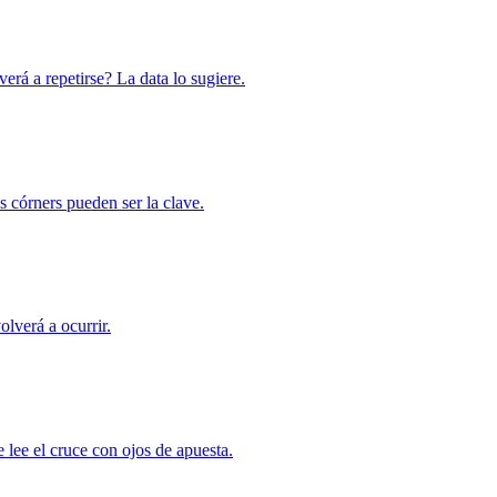
erá a repetirse? La data lo sugiere.
s córners pueden ser la clave.
olverá a ocurrir.
e lee el cruce con ojos de apuesta.