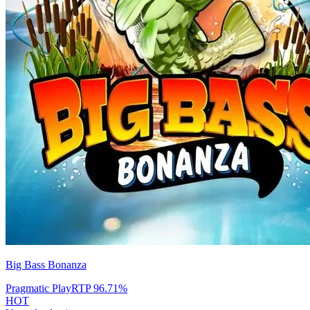
Big Bass Bonanza
Pragmatic Play
RTP
96.71
%
HOT