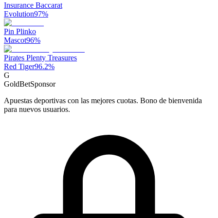
Insurance Baccarat
Evolution
97
%
Pin Plinko
Mascot
96
%
Pirates Plenty Treasures
Red Tiger
96.2
%
G
GoldBet
Sponsor
Apuestas deportivas con las mejores cuotas. Bono de bienvenida
para nuevos usuarios.