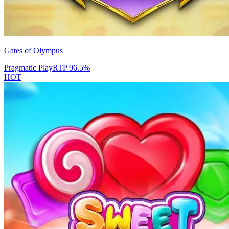
Gates of Olympus
Pragmatic Play
RTP
96.5
%
HOT