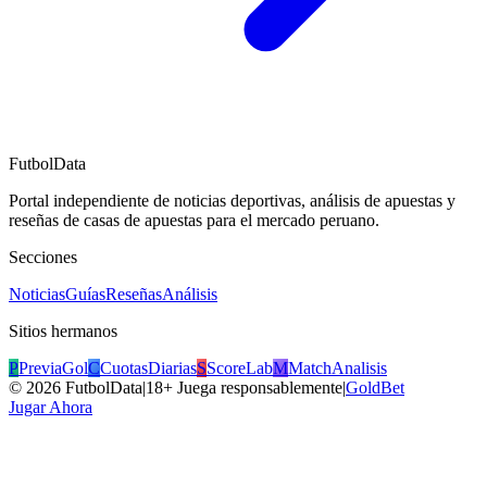
FutbolData
Portal independiente de noticias deportivas, análisis de apuestas y
reseñas de casas de apuestas para el mercado peruano.
Secciones
Noticias
Guías
Reseñas
Análisis
Sitios hermanos
P
PreviaGol
C
CuotasDiarias
S
ScoreLab
M
MatchAnalisis
©
2026
FutbolData
|
18+ Juega responsablemente
|
GoldBet
Jugar Ahora