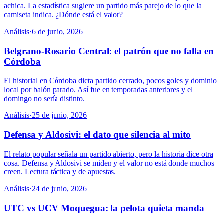
achica. La estadística sugiere un partido más parejo de lo que la
camiseta indica. ¿Dónde está el valor?
Análisis
·
6 de junio, 2026
Belgrano-Rosario Central: el patrón que no falla en
Córdoba
El historial en Córdoba dicta partido cerrado, pocos goles y dominio
local por balón parado. Así fue en temporadas anteriores y el
domingo no sería distinto.
Análisis
·
25 de junio, 2026
Defensa y Aldosivi: el dato que silencia al mito
El relato popular señala un partido abierto, pero la historia dice otra
cosa. Defensa y Aldosivi se miden y el valor no está donde muchos
creen. Lectura táctica y de apuestas.
Análisis
·
24 de junio, 2026
UTC vs UCV Moquegua: la pelota quieta manda