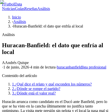
F
FutbolData
Noticias
Guías
Reseñas
Análisis
Inicio
›
Análisis
›
Huracan-Banfield: el dato que enfría al local
Análisis
Huracan-Banfield: el dato que enfría al
local
A
Andrés Quispe
·
1 de junio, 2026
·
4 min
de lectura
·
huracan
banfield
liga profesional
Contenido del artículo
1.
¿Qué dice el relato y qué esconden los números?
2.
¿Dónde se rompe el partido?
3.
¿Dónde está el valor real?
Huracán arranca como candidato en el Ducó ante Banfield, pero lo
que se ha visto en la cancha últimamente no justifica tanto
optimismo. La visita mete presión sin pelota y el local la pasa mal si