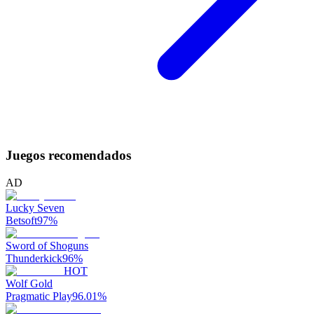
Juegos recomendados
AD
Lucky Seven
Betsoft
97
%
Sword of Shoguns
Thunderkick
96
%
HOT
Wolf Gold
Pragmatic Play
96.01
%