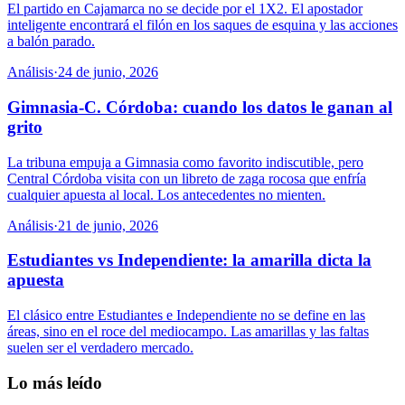
El partido en Cajamarca no se decide por el 1X2. El apostador
inteligente encontrará el filón en los saques de esquina y las acciones
a balón parado.
Análisis
·
24 de junio, 2026
Gimnasia-C. Córdoba: cuando los datos le ganan al
grito
La tribuna empuja a Gimnasia como favorito indiscutible, pero
Central Córdoba visita con un libreto de zaga rocosa que enfría
cualquier apuesta al local. Los antecedentes no mienten.
Análisis
·
21 de junio, 2026
Estudiantes vs Independiente: la amarilla dicta la
apuesta
El clásico entre Estudiantes e Independiente no se define en las
áreas, sino en el roce del mediocampo. Las amarillas y las faltas
suelen ser el verdadero mercado.
Lo más leído