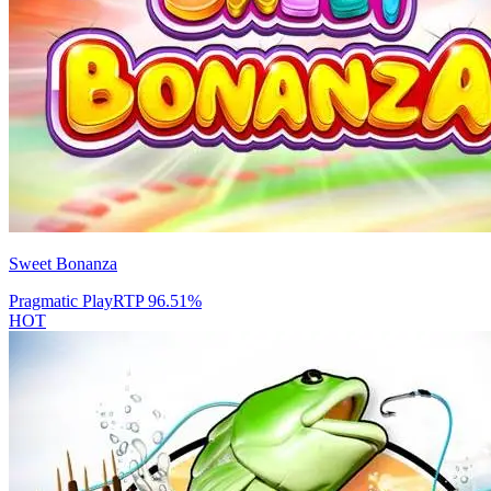
Sweet Bonanza
Pragmatic Play
RTP
96.51
%
HOT