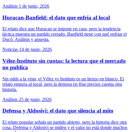
Análisis
·
1 de junio, 2026
Huracan-Banfield: el dato que enfría al local
El relato dice que Huracan se impone en casa, pero la tendencia
táctica muestra un partido cerrado. Banfield tiene con qué enfriar el
Ducó. Análisis y apuesta.
Noticias
·
14 de junio, 2026
Vélez-Instituto sin cuotas: la lectura que el mercado
no publica
Sin odds a la vista, el Vélez vs Instituto es un lienzo en blanco. El
relato empuja al local, pero la demora en fijar precios cuenta otra
historia.
Análisis
·
25 de junio, 2026
Defensa y Aldosivi: el dato que silencia al mito
El relato popular señala un partido abierto, pero la historia dice otra
cosa. Defensa y Aldosivi se miden y el valor no está donde muchos