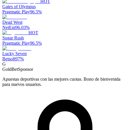
HOT
Gates of Olympus
Pragmatic Play
96.5
%
Dead West
NetEnt
96.03
%
HOT
Sugar Rush
Pragmatic Play
96.5
%
Lucky Seven
Betsoft
97
%
G
GoldBet
Sponsor
Apuestas deportivas con las mejores cuotas. Bono de bienvenida
para nuevos usuarios.