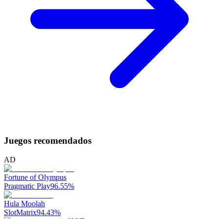
Juegos recomendados
AD
Fortune of Olympus
Pragmatic Play
96.55
%
Hula Moolah
SlotMatrix
94.43
%