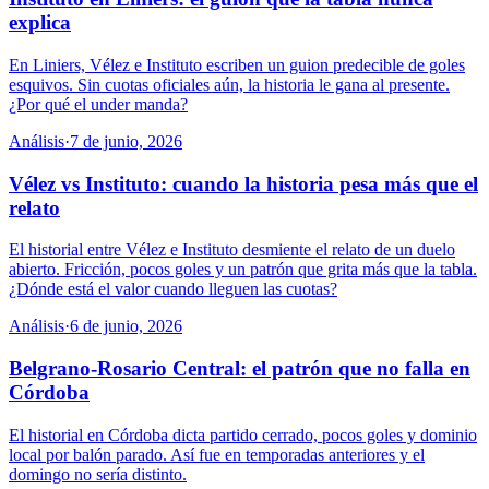
explica
En Liniers, Vélez e Instituto escriben un guion predecible de goles
esquivos. Sin cuotas oficiales aún, la historia le gana al presente.
¿Por qué el under manda?
Análisis
·
7 de junio, 2026
Vélez vs Instituto: cuando la historia pesa más que el
relato
El historial entre Vélez e Instituto desmiente el relato de un duelo
abierto. Fricción, pocos goles y un patrón que grita más que la tabla.
¿Dónde está el valor cuando lleguen las cuotas?
Análisis
·
6 de junio, 2026
Belgrano-Rosario Central: el patrón que no falla en
Córdoba
El historial en Córdoba dicta partido cerrado, pocos goles y dominio
local por balón parado. Así fue en temporadas anteriores y el
domingo no sería distinto.