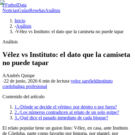
F
FutbolData
Noticias
Guías
Reseñas
Análisis
Inicio
›
Análisis
›
Vélez vs Instituto: el dato que la camiseta no puede tapar
Análisis
Vélez vs Instituto: el dato que la camiseta
no puede tapar
A
Andrés Quispe
·
22 de junio, 2026
·
6 min
de lectura
·
velez sarsfield
instituto
cordoba
liga profesional
Contenido del artículo
1.
¿Dónde se decide el vértigo: por dentro o por fuera?
2.
¿Los números contradicen al relato de un solo golpe?
3.
¿Qué dice el pasado inmediato de cada bloque?
El relato popular tiene un guion listo: Vélez, en casa, ante Instituto
de Córdoba, parte como favorito por historia, por plantel, por