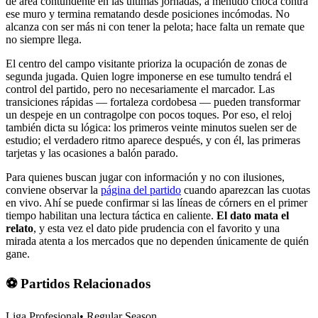
de área contundente en las últimas jornadas, a menudo choca contra
ese muro y termina rematando desde posiciones incómodas. No
alcanza con ser más ni con tener la pelota; hace falta un remate que
no siempre llega.
El centro del campo visitante prioriza la ocupación de zonas de
segunda jugada. Quien logre imponerse en ese tumulto tendrá el
control del partido, pero no necesariamente el marcador. Las
transiciones rápidas — fortaleza cordobesa — pueden transformar
un despeje en un contragolpe con pocos toques. Por eso, el reloj
también dicta su lógica: los primeros veinte minutos suelen ser de
estudio; el verdadero ritmo aparece después, y con él, las primeras
tarjetas y las ocasiones a balón parado.
Para quienes buscan jugar con información y no con ilusiones,
conviene observar la
página del partido
cuando aparezcan las cuotas
en vivo. Ahí se puede confirmar si las líneas de córners en el primer
tiempo habilitan una lectura táctica en caliente.
El dato mata el
relato
, y esta vez el dato pide prudencia con el favorito y una
mirada atenta a los mercados que no dependen únicamente de quién
gane.
⚽ Partidos Relacionados
Liga Profesional
•
Regular Season