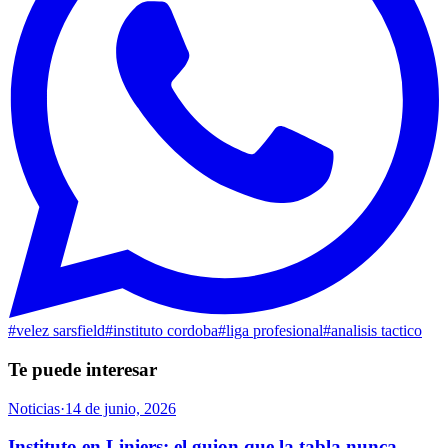
#
velez sarsfield
#
instituto cordoba
#
liga profesional
#
analisis tactico
Te puede interesar
Noticias
·
14 de junio, 2026
Instituto en Liniers: el guion que la tabla nunca