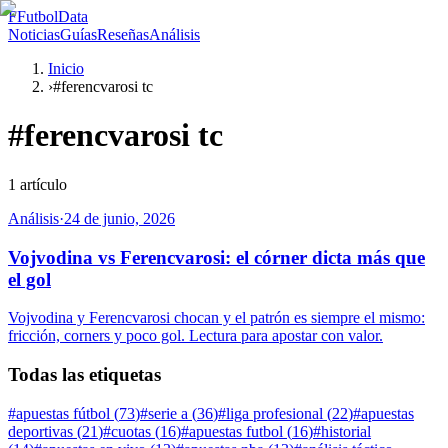
F
FutbolData
Noticias
Guías
Reseñas
Análisis
Inicio
›
#ferencvarosi tc
#
ferencvarosi tc
1
artículo
Análisis
·
24 de junio, 2026
Vojvodina vs Ferencvarosi: el córner dicta más que
el gol
Vojvodina y Ferencvarosi chocan y el patrón es siempre el mismo:
fricción, corners y poco gol. Lectura para apostar con valor.
Todas las etiquetas
#
apuestas fútbol
(
73
)
#
serie a
(
36
)
#
liga profesional
(
22
)
#
apuestas
deportivas
(
21
)
#
cuotas
(
16
)
#
apuestas futbol
(
16
)
#
historial