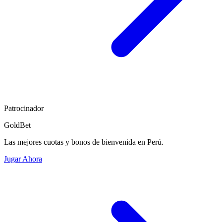
Patrocinador
GoldBet
Las mejores cuotas y bonos de bienvenida en Perú.
Jugar Ahora