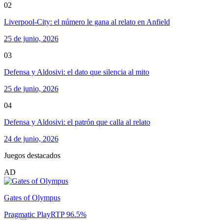
02
Liverpool-City: el número le gana al relato en Anfield
25 de junio, 2026
03
Defensa y Aldosivi: el dato que silencia al mito
25 de junio, 2026
04
Defensa y Aldosivi: el patrón que calla al relato
24 de junio, 2026
Juegos destacados
AD
Gates of Olympus
Pragmatic Play
RTP
96.5
%