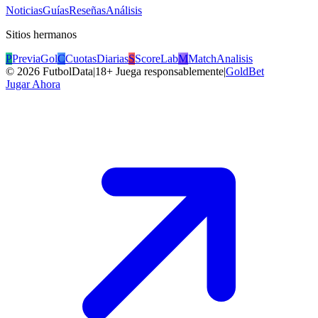
Noticias
Guías
Reseñas
Análisis
Sitios hermanos
P
PreviaGol
C
CuotasDiarias
S
ScoreLab
M
MatchAnalisis
©
2026
FutbolData
|
18+ Juega responsablemente
|
GoldBet
Jugar Ahora