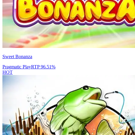
Sweet Bonanza
Pragmatic Play
RTP
96.51
%
HOT