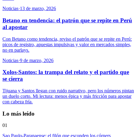
Noticias
·
13 de marzo, 2026
Betano en tendencia: el patrón que se repite en Perú
al apostar
Con Betano como tendencia, reviso el patrón que se repite en Perú:
picos de registro, apuestas impulsivas y valor en mercados simples,
no en parlays.
Noticias
·
9 de marzo, 2026
Xolos-Santos: la trampa del relato y el partido que
se cierra
Tijuana y Santos llegan con ruido narrativo, pero los números pintan
un duelo corto. Mi lectura: menos épica y más fricción para apostar
con cabeza fría.
Lo más leído
01
Sao Paulo-Paranaense: el filón que esconden los córners