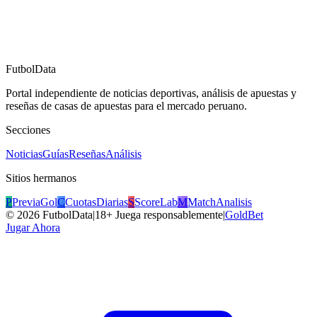
FutbolData
Portal independiente de noticias deportivas, análisis de apuestas y
reseñas de casas de apuestas para el mercado peruano.
Secciones
Noticias
Guías
Reseñas
Análisis
Sitios hermanos
P
PreviaGol
C
CuotasDiarias
S
ScoreLab
M
MatchAnalisis
©
2026
FutbolData
|
18+ Juega responsablemente
|
GoldBet
Jugar Ahora