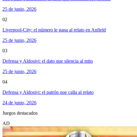
25 de junio, 2026
02
Liverpool-City: el número le gana al relato en Anfield
25 de junio, 2026
03
Defensa y Aldosivi: el dato que silencia al mito
25 de junio, 2026
04
Defensa y Aldosivi: el patrón que calla al relato
24 de junio, 2026
Juegos destacados
AD