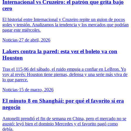
Internacional vs Cruzeiro: el patrón que grita bajo
cero
El historial entre Internacional y Cruzeiro repite un guion de pocos
goles y tensión. Analizamos la tendencia y los mercados que podrían
pagar este miércoles.
Noticias
·
27 de abril, 2026
Lakers contra la pared: esta vez el boleto va con
Houston
Tras el 115-96 del sábado, el ruido empuja a confiar en LeBron. Yo
voy al revés: Houston tiene piernas, defensa y una serie más viva de
lo que parece.
Noticias
·
15 de marzo, 2026
El minuto 8 en Shanghái: por qué el favorito sí era
negocio
Antonelli prendió el fin de semana en China, pero el mercado no se
asustó: leyó bien el dominio Mercedes y el favorito pagó como
debía.