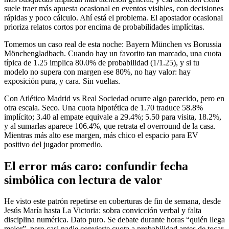
suele traer más apuesta ocasional en eventos visibles, con decisiones
rápidas y poco cálculo. Ahí está el problema. El apostador ocasional
prioriza relatos cortos por encima de probabilidades implícitas.
Tomemos un caso real de esta noche: Bayern München vs Borussia
Mönchengladbach. Cuando hay un favorito tan marcado, una cuota
típica de 1.25 implica 80.0% de probabilidad (1/1.25), y si tu
modelo no supera con margen ese 80%, no hay valor: hay
exposición pura, y cara. Sin vueltas.
Con Atlético Madrid vs Real Sociedad ocurre algo parecido, pero en
otra escala. Seco. Una cuota hipotética de 1.70 traduce 58.8%
implícito; 3.40 al empate equivale a 29.4%; 5.50 para visita, 18.2%,
y al sumarlas aparece 106.4%, que retrata el overround de la casa.
Mientras más alto ese margen, más chico el espacio para EV
positivo del jugador promedio.
El error más caro: confundir fecha
simbólica con lectura de valor
He visto este patrón repetirse en coberturas de fin de semana, desde
Jesús María hasta La Victoria: sobra convicción verbal y falta
disciplina numérica. Dato puro. Se debate durante horas “quién llega
mejor”, pero casi nadie convierte cuota a probabilidad antes de tocar