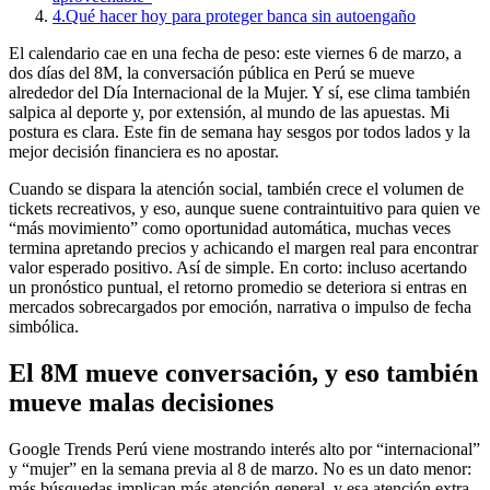
4.
Qué hacer hoy para proteger banca sin autoengaño
El calendario cae en una fecha de peso: este viernes 6 de marzo, a
dos días del 8M, la conversación pública en Perú se mueve
alrededor del Día Internacional de la Mujer. Y sí, ese clima también
salpica al deporte y, por extensión, al mundo de las apuestas. Mi
postura es clara. Este fin de semana hay sesgos por todos lados y la
mejor decisión financiera es no apostar.
Cuando se dispara la atención social, también crece el volumen de
tickets recreativos, y eso, aunque suene contraintuitivo para quien ve
“más movimiento” como oportunidad automática, muchas veces
termina apretando precios y achicando el margen real para encontrar
valor esperado positivo. Así de simple. En corto: incluso acertando
un pronóstico puntual, el retorno promedio se deteriora si entras en
mercados sobrecargados por emoción, narrativa o impulso de fecha
simbólica.
El 8M mueve conversación, y eso también
mueve malas decisiones
Google Trends Perú viene mostrando interés alto por “internacional”
y “mujer” en la semana previa al 8 de marzo. No es un dato menor:
más búsquedas implican más atención general, y esa atención extra