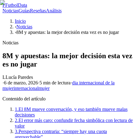
F
FutbolData
Noticias
Guías
Reseñas
Análisis
Inicio
›
Noticias
›
8M y apuestas: la mejor decisión esta vez es no jugar
Noticias
8M y apuestas: la mejor decisión esta vez
es no jugar
L
Lucía Paredes
·
6 de marzo, 2026
·
5 min
de lectura
·
dia internacional de la
mujer
internacional
mujer
Contenido del artículo
1.
El 8M mueve conversación, y eso también mueve malas
decisiones
2.
El error más caro: confundir fecha simbólica con lectura de
valor
3.
Perspectiva contraria: “siempre hay una cuota
aprovechable”