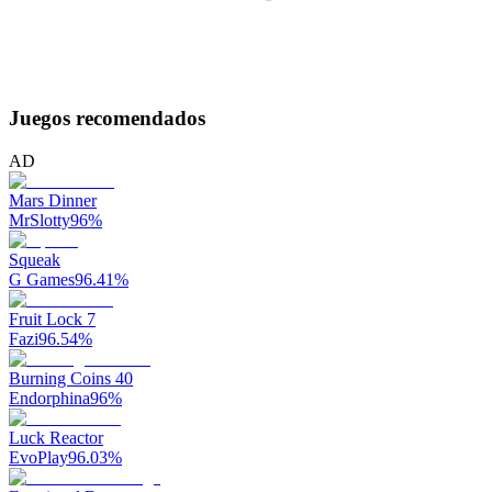
Juegos recomendados
AD
Mars Dinner
MrSlotty
96
%
Squeak
G Games
96.41
%
Fruit Lock 7
Fazi
96.54
%
Burning Coins 40
Endorphina
96
%
Luck Reactor
EvoPlay
96.03
%