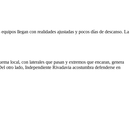
 equipos llegan con realidades ajustadas y pocos días de descanso. La
quema local, con laterales que pasan y extremos que encaran, genera
. Del otro lado, Independiente Rivadavia acostumbra defenderse en