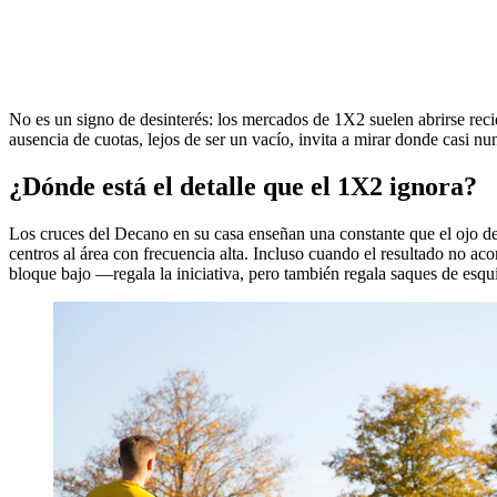
No es un signo de desinterés: los mercados de 1X2 suelen abrirse rec
ausencia de cuotas, lejos de ser un vacío, invita a mirar donde casi nu
¿Dónde está el detalle que el 1X2 ignora?
Los cruces del Decano en su casa enseñan una constante que el ojo del
centros al área con frecuencia alta. Incluso cuando el resultado no a
bloque bajo —regala la iniciativa, pero también regala saques de esqu