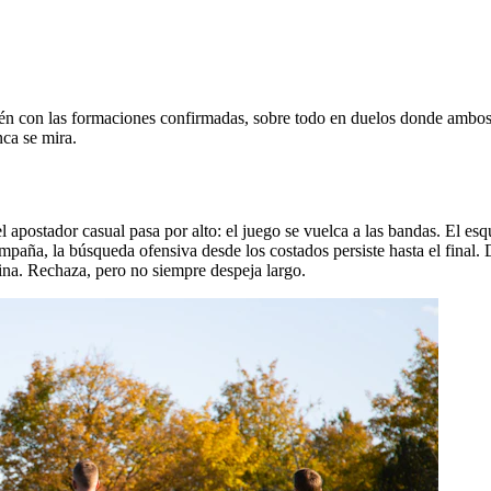
ién con las formaciones confirmadas, sobre todo en duelos donde ambos
nca se mira.
 apostador casual pasa por alto: el juego se vuelca a las bandas. El es
compaña, la búsqueda ofensiva desde los costados persiste hasta el final
ina. Rechaza, pero no siempre despeja largo.