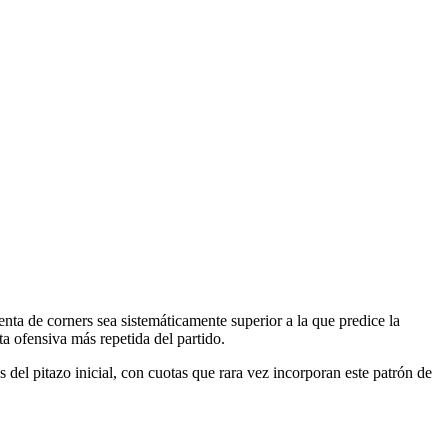
nta de corners sea sistemáticamente superior a la que predice la
ta ofensiva más repetida del partido.
del pitazo inicial, con cuotas que rara vez incorporan este patrón de