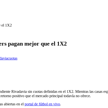
e el 1X2
ners pagan mejor que el 1X2
davia
cuotas
iente Rivadavia sin cuotas definidas en el 1X2. Mientras las casas espe
retorno positivo que el mercado principal todavía no ofrece.
as abiertas en el
portal de fútbol en vivo
.