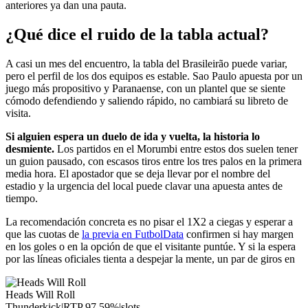
anteriores ya dan una pauta.
¿Qué dice el ruido de la tabla actual?
A casi un mes del encuentro, la tabla del Brasileirão puede variar,
pero el perfil de los dos equipos es estable. Sao Paulo apuesta por un
juego más propositivo y Paranaense, con un plantel que se siente
cómodo defendiendo y saliendo rápido, no cambiará su libreto de
visita.
Si alguien espera un duelo de ida y vuelta, la historia lo
desmiente.
Los partidos en el Morumbi entre estos dos suelen tener
un guion pausado, con escasos tiros entre los tres palos en la primera
media hora. El apostador que se deja llevar por el nombre del
estadio y la urgencia del local puede clavar una apuesta antes de
tiempo.
La recomendación concreta es no pisar el 1X2 a ciegas y esperar a
que las cuotas de
la previa en FutbolData
confirmen si hay margen
en los goles o en la opción de que el visitante puntúe. Y si la espera
por las líneas oficiales tienta a despejar la mente, un par de giros en
Heads Will Roll
Thunderkick
|
RTP
97.59
%
|
slots