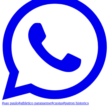
#
sao paulo
#
athletico paranaense
#
cuotas
#
patron historico