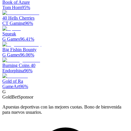
Book of Azure
Tom Horn
95
%
40 Hells Cherries
CT Gaming
96
%
Squeak
G Games
96.41
%
Big Fishin Bounty
G Games
96.06
%
Burning Coins 40
Endorphina
96
%
Gold of Ra
GameArt
96
%
G
GoldBet
Sponsor
Apuestas deportivas con las mejores cuotas. Bono de bienvenida
para nuevos usuarios.