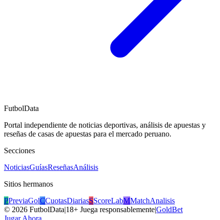
FutbolData
Portal independiente de noticias deportivas, análisis de apuestas y
reseñas de casas de apuestas para el mercado peruano.
Secciones
Noticias
Guías
Reseñas
Análisis
Sitios hermanos
P
PreviaGol
C
CuotasDiarias
S
ScoreLab
M
MatchAnalisis
©
2026
FutbolData
|
18+ Juega responsablemente
|
GoldBet
Jugar Ahora