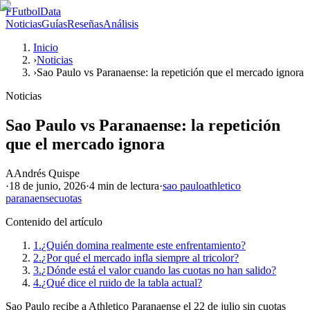
F
FutbolData
Noticias
Guías
Reseñas
Análisis
Inicio
›
Noticias
›
Sao Paulo vs Paranaense: la repetición que el mercado ignora
Noticias
Sao Paulo vs Paranaense: la repetición
que el mercado ignora
A
Andrés Quispe
·
18 de junio, 2026
·
4 min
de lectura
·
sao paulo
athletico
paranaense
cuotas
Contenido del artículo
1.
¿Quién domina realmente este enfrentamiento?
2.
¿Por qué el mercado infla siempre al tricolor?
3.
¿Dónde está el valor cuando las cuotas no han salido?
4.
¿Qué dice el ruido de la tabla actual?
Sao Paulo recibe a Athletico Paranaense el 22 de julio sin cuotas