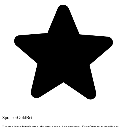
Sponsor
GoldBet