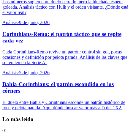
Los números sugieren un duelo cerrado, pero la hinchada espera
goleada. Análisis táctico con Hulk y el orden visitante. ¿Dónde está
el valor real?
Análisis
·
9 de junio, 2026
Corinthians-Remo: el patrón táctico que se repite
cada vez
Cada Corinthians-Remo revive un patrón: control sin gol, pocas
ocasiones y definición por pelota parada. Análisis de las claves que
se repiten en la Serie A.
Análisis
·
5 de junio, 2026
Bahia-Corinthians: el patrón escondido en los
córners
El duelo entre Bahia y Corinthians esconde un patrón histórico de
roce y pelota parada. Aquí dónde buscar valor más allá del 1X2.
Lo más leído
01