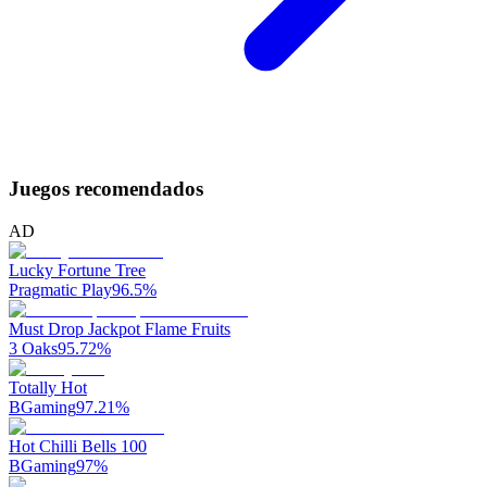
Juegos recomendados
AD
Lucky Fortune Tree
Pragmatic Play
96.5
%
Must Drop Jackpot Flame Fruits
3 Oaks
95.72
%
Totally Hot
BGaming
97.21
%
Hot Chilli Bells 100
BGaming
97
%