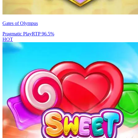
Gates of Olympus
Pragmatic Play
RTP
96.5
%
HOT