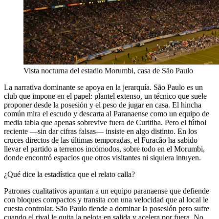
Vista nocturna del estadio Morumbi, casa de São Paulo
La narrativa dominante se apoya en la jerarquía. São Paulo es un
club que impone en el papel: plantel extenso, un técnico que suele
proponer desde la posesión y el peso de jugar en casa. El hincha
común mira el escudo y descarta al Paranaense como un equipo de
media tabla que apenas sobrevive fuera de Curitiba. Pero el fútbol
reciente —sin dar cifras falsas— insiste en algo distinto. En los
cruces directos de las últimas temporadas, el Furacão ha sabido
llevar el partido a terrenos incómodos, sobre todo en el Morumbi,
donde encontró espacios que otros visitantes ni siquiera intuyen.
¿Qué dice la estadística que el relato calla?
Patrones cualitativos apuntan a un equipo paranaense que defiende
con bloques compactos y transita con una velocidad que al local le
cuesta controlar. São Paulo tiende a dominar la posesión pero sufre
cuando el rival le quita la pelota en salida y acelera por fuera. No