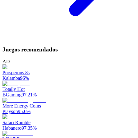
Juegos recomendados
AD
Prosperous 8s
Kalamba
96
%
Totally Hot
BGaming
97.21
%
More Energy Coins
Playson
95.6
%
Safari Rumble
Habanero
97.35
%