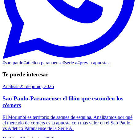
#
sao paulo
#
atletico paranaense
#
serie a
#
previa apuestas
Te puede interesar
Análisis
·
25 de junio, 2026
Sao Paulo-Paranaense: el filón que esconden los
córners
El Morumbi es territorio de saques de esquina. Analizamos por qué
el mercado de córners es la apuesta con más valor en el Sao Paulo
vs Atletico Paranaense de la Serie A.