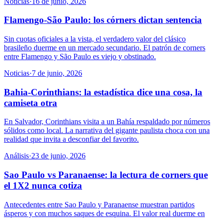
Noticias
·
16 de junio, 2026
Flamengo-São Paulo: los córners dictan sentencia
Sin cuotas oficiales a la vista, el verdadero valor del clásico
brasileño duerme en un mercado secundario. El patrón de corners
entre Flamengo y São Paulo es viejo y obstinado.
Noticias
·
7 de junio, 2026
Bahia-Corinthians: la estadística dice una cosa, la
camiseta otra
En Salvador, Corinthians visita a un Bahía respaldado por números
sólidos como local. La narrativa del gigante paulista choca con una
realidad que invita a desconfiar del favorito.
Análisis
·
23 de junio, 2026
Sao Paulo vs Paranaense: la lectura de corners que
el 1X2 nunca cotiza
Antecedentes entre Sao Paulo y Paranaense muestran partidos
ásperos y con muchos saques de esquina. El valor real duerme en