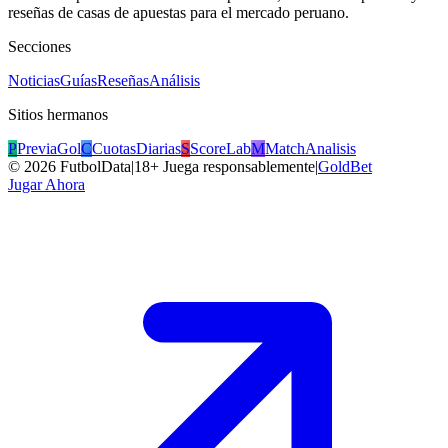
reseñas de casas de apuestas para el mercado peruano.
Secciones
Noticias
Guías
Reseñas
Análisis
Sitios hermanos
P
PreviaGol
C
CuotasDiarias
S
ScoreLab
M
MatchAnalisis
©
2026
FutbolData
|
18+ Juega responsablemente
|
GoldBet
Jugar Ahora