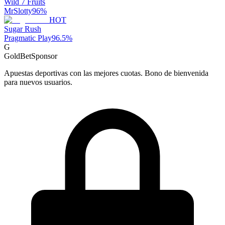
Wild 7 Fruits
MrSlotty
96
%
HOT
Sugar Rush
Pragmatic Play
96.5
%
G
GoldBet
Sponsor
Apuestas deportivas con las mejores cuotas. Bono de bienvenida
para nuevos usuarios.