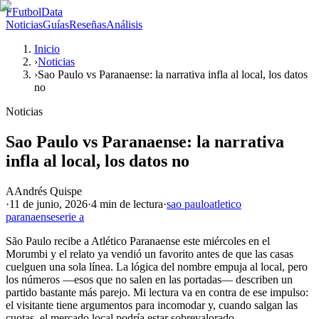
F
FutbolData
Noticias
Guías
Reseñas
Análisis
Inicio
›
Noticias
›
Sao Paulo vs Paranaense: la narrativa infla al local, los datos
no
Noticias
Sao Paulo vs Paranaense: la narrativa
infla al local, los datos no
A
Andrés Quispe
·
11 de junio, 2026
·
4 min
de lectura
·
sao paulo
atletico
paranaense
serie a
São Paulo recibe a Atlético Paranaense este miércoles en el
Morumbi y el relato ya vendió un favorito antes de que las casas
cuelguen una sola línea. La lógica del nombre empuja al local, pero
los números —esos que no salen en las portadas— describen un
partido bastante más parejo. Mi lectura va en contra de ese impulso:
el visitante tiene argumentos para incomodar y, cuando salgan las
cuotas, el mercado local podría estar sobrevalorado.