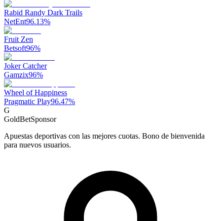
Rabid Randy Dark Trails
NetEnt
96.13
%
Fruit Zen
Betsoft
96
%
Joker Catcher
Gamzix
96
%
Wheel of Happiness
Pragmatic Play
96.47
%
G
GoldBet
Sponsor
Apuestas deportivas con las mejores cuotas. Bono de bienvenida
para nuevos usuarios.