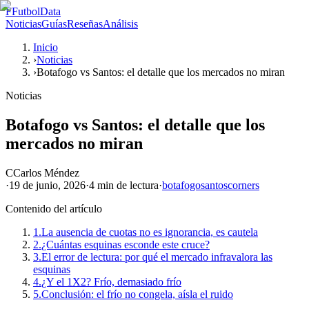
F
FutbolData
Noticias
Guías
Reseñas
Análisis
Inicio
›
Noticias
›
Botafogo vs Santos: el detalle que los mercados no miran
Noticias
Botafogo vs Santos: el detalle que los
mercados no miran
C
Carlos Méndez
·
19 de junio, 2026
·
4 min
de lectura
·
botafogo
santos
corners
Contenido del artículo
1.
La ausencia de cuotas no es ignorancia, es cautela
2.
¿Cuántas esquinas esconde este cruce?
3.
El error de lectura: por qué el mercado infravalora las
esquinas
4.
¿Y el 1X2? Frío, demasiado frío
5.
Conclusión: el frío no congela, aísla el ruido