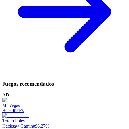
Juegos recomendados
AD
Mr Vegas
Betsoft
94
%
Totem Poles
Hacksaw Gaming
96.27
%