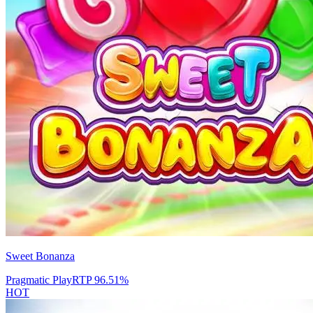
Sweet Bonanza
Pragmatic Play
RTP
96.51
%
HOT