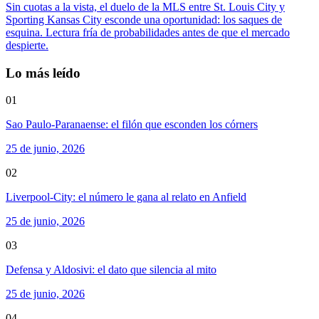
Sin cuotas a la vista, el duelo de la MLS entre St. Louis City y
Sporting Kansas City esconde una oportunidad: los saques de
esquina. Lectura fría de probabilidades antes de que el mercado
despierte.
Lo más leído
01
Sao Paulo-Paranaense: el filón que esconden los córners
25 de junio, 2026
02
Liverpool-City: el número le gana al relato en Anfield
25 de junio, 2026
03
Defensa y Aldosivi: el dato que silencia al mito
25 de junio, 2026
04