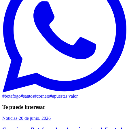
#
botafogo
#
santos
#
corners
#
apuestas valor
Te puede interesar
Noticias
·
20 de junio, 2026