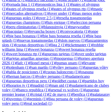
(
1
)
#
jornada liga 1
(
1
)
#
pronosticos liga 1
(
1
)
#
gates of olympus
(
1
)
#
gates of olympus reseña
(
1
)
#
gates of olympus rtp
(
1
)
#
magic
(
1
)
#
mercados alternativos
(
1
)
#
over under
(
1
)
#
mas menos goles
(
1
)
#
apuestas goles
(
1
)
#
over 2.5
(
1
)
#
reseña tragamonedas
(
1
)
#
apuestas champions
(
1
)
#
luis enrique
(
1
)
#
seleccion peruana
(
1
)
#
peru eliminatorias
(
1
)
#
blanquirroja
(
1
)
#
mayweather
(
1
)
#
pacquiao
(
1
)
#
revancha boxeo
(
1
)
#
convocatoria
(
1
)
#
onpe
(
1
)
#
big bass bonanza
(
1
)
#
big bass bonanza reseña
(
1
)
#
big bass
splash
(
1
)
#
nuevas tragamonedas
(
1
)
#
slots nuevos
(
1
)
#
lanzamientos
slots
(
1
)
#
cuotas deportivas
(
1
)
#
liga 2
(
1
)
#
ticketmaster
(
1
)
#
robbie
williams lima
(
1
)
#
sweet bonanza
(
1
)
#
sweet bonanza reseña
(
1
)
#
sweet bonanza rtp
(
1
)
#
apuestas tarjetas
(
1
)
#
over under tarjetas
(
1
)
#
tarjetas amarillas apuestas
(
1
)
#
moquegua
(
1
)
#
torneo apertura
2026
(
1
)
#
lafc
(
1
)
#
lionel messi
(
1
)
#
pumas unam
(
1
)
#
levante
(
1
)
#
tottenham
(
1
)
#
san martín
(
1
)
#
vóley peruano
(
1
)
#
apuestas vóley
(
1
)
#
tabla de posiciones
(
1
)
#
cuotas baloncesto
(
1
)
#
osasuna
(
1
)
#
hernan barcos
(
1
)
#
voley peruano
(
1
)
#
sudamericano
(
1
)
#
apuestas deportivas peru
(
1
)
#
goldbet cuotas
(
1
)
#
partidos hoy
(
1
)
#
horarios tv
(
1
)
#
madrid
(
1
)
#
man utd
(
1
)
#
sudamericano de clubes
voley
(
1
)
#
banco republica
(
1
)
#
arsenal vs wolves
(
1
)
#
apuestas
premier league
(
1
)
#
cristal
(
1
)
#
2 de mayo
(
1
)
#
benfica
(
1
)
#
galatasaray
(
1
)
#
juventus
(
1
)
#
geminis
(
1
)
#
liga peruana de voley
(
1
)
#
apuestas
voley peru
(
1
)
#
real sociedad
(
1
)