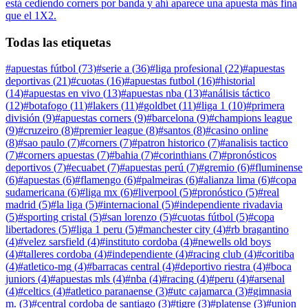
está cediendo corners por banda y ahí aparece una apuesta más fina
que el 1X2.
Todas las etiquetas
#
apuestas fútbol
(
73
)
#
serie a
(
36
)
#
liga profesional
(
22
)
#
apuestas
deportivas
(
21
)
#
cuotas
(
16
)
#
apuestas futbol
(
16
)
#
historial
(
14
)
#
apuestas en vivo
(
13
)
#
apuestas nba
(
13
)
#
análisis táctico
(
12
)
#
botafogo
(
11
)
#
lakers
(
11
)
#
goldbet
(
11
)
#
liga 1
(
10
)
#
primera
división
(
9
)
#
apuestas corners
(
9
)
#
barcelona
(
9
)
#
champions league
(
9
)
#
cruzeiro
(
8
)
#
premier league
(
8
)
#
santos
(
8
)
#
casino online
(
8
)
#
sao paulo
(
7
)
#
corners
(
7
)
#
patron historico
(
7
)
#
analisis tactico
(
7
)
#
corners apuestas
(
7
)
#
bahia
(
7
)
#
corinthians
(
7
)
#
pronósticos
deportivos
(
7
)
#
ecuabet
(
7
)
#
apuestas perú
(
7
)
#
gremio
(
6
)
#
fluminense
(
6
)
#
apuestas
(
6
)
#
flamengo
(
6
)
#
palmeiras
(
6
)
#
alianza lima
(
6
)
#
copa
sudamericana
(
6
)
#
liga mx
(
6
)
#
liverpool
(
5
)
#
pronóstico
(
5
)
#
real
madrid
(
5
)
#
la liga
(
5
)
#
internacional
(
5
)
#
independiente rivadavia
(
5
)
#
sporting cristal
(
5
)
#
san lorenzo
(
5
)
#
cuotas fútbol
(
5
)
#
copa
libertadores
(
5
)
#
liga 1 peru
(
5
)
#
manchester city
(
4
)
#
rb bragantino
(
4
)
#
velez sarsfield
(
4
)
#
instituto cordoba
(
4
)
#
newells old boys
(
4
)
#
talleres cordoba
(
4
)
#
independiente
(
4
)
#
racing club
(
4
)
#
coritiba
(
4
)
#
atletico-mg
(
4
)
#
barracas central
(
4
)
#
deportivo riestra
(
4
)
#
boca
juniors
(
4
)
#
apuestas mls
(
4
)
#
nba
(
4
)
#
racing
(
4
)
#
peru
(
4
)
#
arsenal
(
4
)
#
celtics
(
4
)
#
atletico paranaense
(
3
)
#
utc cajamarca
(
3
)
#
gimnasia
m.
(
3
)
#
central cordoba de santiago
(
3
)
#
tigre
(
3
)
#
platense
(
3
)
#
union