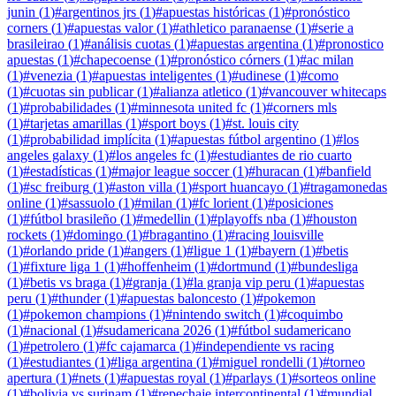
junin
(
1
)
#
argentinos jrs
(
1
)
#
apuestas históricas
(
1
)
#
pronóstico
corners
(
1
)
#
apuestas valor
(
1
)
#
athletico paranaense
(
1
)
#
serie a
brasileirao
(
1
)
#
análisis cuotas
(
1
)
#
apuestas argentina
(
1
)
#
pronostico
apuestas
(
1
)
#
chapecoense
(
1
)
#
pronóstico córners
(
1
)
#
ac milan
(
1
)
#
venezia
(
1
)
#
apuestas inteligentes
(
1
)
#
udinese
(
1
)
#
como
(
1
)
#
cuotas sin publicar
(
1
)
#
alianza atletico
(
1
)
#
vancouver whitecaps
(
1
)
#
probabilidades
(
1
)
#
minnesota united fc
(
1
)
#
corners mls
(
1
)
#
tarjetas amarillas
(
1
)
#
sport boys
(
1
)
#
st. louis city
(
1
)
#
probabilidad implícita
(
1
)
#
apuestas fútbol argentino
(
1
)
#
los
angeles galaxy
(
1
)
#
los angeles fc
(
1
)
#
estudiantes de rio cuarto
(
1
)
#
estadísticas
(
1
)
#
major league soccer
(
1
)
#
huracan
(
1
)
#
banfield
(
1
)
#
sc freiburg
(
1
)
#
aston villa
(
1
)
#
sport huancayo
(
1
)
#
tragamonedas
online
(
1
)
#
sassuolo
(
1
)
#
milan
(
1
)
#
fc lorient
(
1
)
#
posiciones
(
1
)
#
fútbol brasileño
(
1
)
#
medellin
(
1
)
#
playoffs nba
(
1
)
#
houston
rockets
(
1
)
#
domingo
(
1
)
#
bragantino
(
1
)
#
racing louisville
(
1
)
#
orlando pride
(
1
)
#
angers
(
1
)
#
ligue 1
(
1
)
#
bayern
(
1
)
#
betis
(
1
)
#
fixture liga 1
(
1
)
#
hoffenheim
(
1
)
#
dortmund
(
1
)
#
bundesliga
(
1
)
#
betis vs braga
(
1
)
#
granja
(
1
)
#
la granja vip peru
(
1
)
#
apuestas
peru
(
1
)
#
thunder
(
1
)
#
apuestas baloncesto
(
1
)
#
pokemon
(
1
)
#
pokemon champions
(
1
)
#
nintendo switch
(
1
)
#
coquimbo
(
1
)
#
nacional
(
1
)
#
sudamericana 2026
(
1
)
#
fútbol sudamericano
(
1
)
#
petrolero
(
1
)
#
fc cajamarca
(
1
)
#
independiente vs racing
(
1
)
#
estudiantes
(
1
)
#
liga argentina
(
1
)
#
miguel rondelli
(
1
)
#
torneo
apertura
(
1
)
#
nets
(
1
)
#
apuestas royal
(
1
)
#
parlays
(
1
)
#
sorteos online
(
1
)
#
bolivia vs surinam
(
1
)
#
repechaje intercontinental
(
1
)
#
mundial