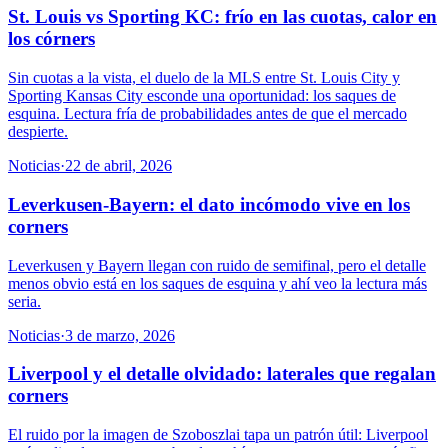
St. Louis vs Sporting KC: frío en las cuotas, calor en
los córners
Sin cuotas a la vista, el duelo de la MLS entre St. Louis City y
Sporting Kansas City esconde una oportunidad: los saques de
esquina. Lectura fría de probabilidades antes de que el mercado
despierte.
Noticias
·
22 de abril, 2026
Leverkusen-Bayern: el dato incómodo vive en los
corners
Leverkusen y Bayern llegan con ruido de semifinal, pero el detalle
menos obvio está en los saques de esquina y ahí veo la lectura más
seria.
Noticias
·
3 de marzo, 2026
Liverpool y el detalle olvidado: laterales que regalan
corners
El ruido por la imagen de Szoboszlai tapa un patrón útil: Liverpool