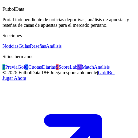
FutbolData
Portal independiente de noticias deportivas, análisis de apuestas y
reseñas de casas de apuestas para el mercado peruano.
Secciones
Noticias
Guías
Reseñas
Análisis
Sitios hermanos
P
PreviaGol
C
CuotasDiarias
S
ScoreLab
M
MatchAnalisis
©
2026
FutbolData
|
18+ Juega responsablemente
|
GoldBet
Jugar Ahora