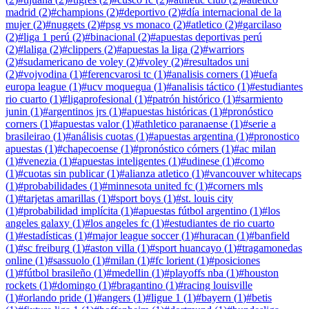
madrid
(
2
)
#
champions
(
2
)
#
deportivo
(
2
)
#
día internacional de la
mujer
(
2
)
#
nuggets
(
2
)
#
psg vs monaco
(
2
)
#
atletico
(
2
)
#
garcilaso
(
2
)
#
liga 1 perú
(
2
)
#
binacional
(
2
)
#
apuestas deportivas perú
(
2
)
#
laliga
(
2
)
#
clippers
(
2
)
#
apuestas la liga
(
2
)
#
warriors
(
2
)
#
sudamericano de voley
(
2
)
#
voley
(
2
)
#
resultados uni
(
2
)
#
vojvodina
(
1
)
#
ferencvarosi tc
(
1
)
#
analisis corners
(
1
)
#
uefa
europa league
(
1
)
#
ucv moquegua
(
1
)
#
analisis táctico
(
1
)
#
estudiantes
rio cuarto
(
1
)
#
ligaprofesional
(
1
)
#
patrón histórico
(
1
)
#
sarmiento
junin
(
1
)
#
argentinos jrs
(
1
)
#
apuestas históricas
(
1
)
#
pronóstico
corners
(
1
)
#
apuestas valor
(
1
)
#
athletico paranaense
(
1
)
#
serie a
brasileirao
(
1
)
#
análisis cuotas
(
1
)
#
apuestas argentina
(
1
)
#
pronostico
apuestas
(
1
)
#
chapecoense
(
1
)
#
pronóstico córners
(
1
)
#
ac milan
(
1
)
#
venezia
(
1
)
#
apuestas inteligentes
(
1
)
#
udinese
(
1
)
#
como
(
1
)
#
cuotas sin publicar
(
1
)
#
alianza atletico
(
1
)
#
vancouver whitecaps
(
1
)
#
probabilidades
(
1
)
#
minnesota united fc
(
1
)
#
corners mls
(
1
)
#
tarjetas amarillas
(
1
)
#
sport boys
(
1
)
#
st. louis city
(
1
)
#
probabilidad implícita
(
1
)
#
apuestas fútbol argentino
(
1
)
#
los
angeles galaxy
(
1
)
#
los angeles fc
(
1
)
#
estudiantes de rio cuarto
(
1
)
#
estadísticas
(
1
)
#
major league soccer
(
1
)
#
huracan
(
1
)
#
banfield
(
1
)
#
sc freiburg
(
1
)
#
aston villa
(
1
)
#
sport huancayo
(
1
)
#
tragamonedas
online
(
1
)
#
sassuolo
(
1
)
#
milan
(
1
)
#
fc lorient
(
1
)
#
posiciones
(
1
)
#
fútbol brasileño
(
1
)
#
medellin
(
1
)
#
playoffs nba
(
1
)
#
houston
rockets
(
1
)
#
domingo
(
1
)
#
bragantino
(
1
)
#
racing louisville
(
1
)
#
orlando pride
(
1
)
#
angers
(
1
)
#
ligue 1
(
1
)
#
bayern
(
1
)
#
betis