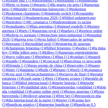
(
1
)
#
fixture liga 1
(
1
)
#
hoffenheim
(
1
)
#
dortmund
(
1
)
#
bundesliga
(
1
)
#
betis vs braga
(
1
)
#
granja
(
1
)
#
la granja vip peru
(
1
)
#
apuestas
peru
(
1
)
#
thunder
(
1
)
#
apuestas baloncesto
(
1
)
#
pokemon
(
1
)
#
pokemon champions
(
1
)
#
nintendo switch
(
1
)
#
coquimbo
(
1
)
#
nacional
(
1
)
#
sudamericana 2026
(
1
)
#
fútbol sudamericano
(
1
)
#
petrolero
(
1
)
#
fc cajamarca
(
1
)
#
independiente vs racing
(
1
)
#
estudiantes
(
1
)
#
liga argentina
(
1
)
#
miguel rondelli
(
1
)
#
torneo
apertura
(
1
)
#
nets
(
1
)
#
apuestas royal
(
1
)
#
parlays
(
1
)
#
sorteos online
(
1
)
#
bolivia vs surinam
(
1
)
#
repechaje intercontinental
(
1
)
#
mundial
2026
(
1
)
#
tarjeta roja
(
1
)
#
roja futbol
(
1
)
#
mercados de tarjetas
(
1
)
#
peruano
(
1
)
#
actualidad perú
(
1
)
#
estrategia de apuestas
(
1
)
#
champions femenina
(
1
)
#
fútbol femenino
(
1
)
#
sorteo
(
1
)
#
la tinka
hoy
(
1
)
#
the killers peru
(
1
)
#
killers
(
1
)
#
apuestas entretenimiento
(
1
)
#
rayo vallecano
(
1
)
#
brighton
(
1
)
#
liga f
(
1
)
#
cagliari
(
1
)
#
napoli
(
1
)
#
seattle
(
1
)
#
sounders
(
1
)
#
concacaf
(
1
)
#
barcelona vs newcastle
(
1
)
#
fórmula 1
(
1
)
#
gran premio de china
(
1
)
#
mercedes
(
1
)
#
juarez
(
1
)
#
inter
(
1
)
#
atalanta
(
1
)
#
bulls
(
1
)
#
betano
(
1
)
#
perú
(
1
)
#
cajamarca
(
1
)
#
cruz azul
(
1
)
#
concachampions
(
1
)
#
octavos de final
(
1
)
#
aviator
estrategia
(
1
)
#
crash game
(
1
)
#
jetx
(
1
)
#
juego aviator
(
1
)
#
gestión de
banca
(
1
)
#
fútbol internacional
(
1
)
#
mujer historia
(
1
)
#
deporte
femenino
(
1
)
#
volatilidad slots
(
1
)
#
tragamonedas volatilidad
(
1
)
#
slots
alta volatilidad
(
1
)
#
casino online perú
(
1
)
#
bonos apuestas
(
1
)
#
bono
bienvenida
(
1
)
#
rollover apuestas
(
1
)
#
free bet
(
1
)
#
pronosticos nba
(
1
)
#
dia internacional de la mujer
(
1
)
#
mujer
(
1
)
#
cuotas hoy
(
1
)
#
handicap asiatico
(
1
)
#
apuestas handicap
(
1
)
#
handicap 0.5