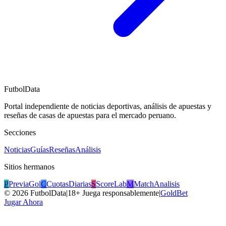
FutbolData
Portal independiente de noticias deportivas, análisis de apuestas y
reseñas de casas de apuestas para el mercado peruano.
Secciones
Noticias
Guías
Reseñas
Análisis
Sitios hermanos
P
PreviaGol
C
CuotasDiarias
S
ScoreLab
M
MatchAnalisis
©
2026
FutbolData
|
18+ Juega responsablemente
|
GoldBet
Jugar Ahora