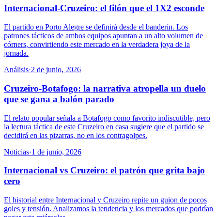
Internacional-Cruzeiro: el filón que el 1X2 esconde
El partido en Porto Alegre se definirá desde el banderín. Los
patrones tácticos de ambos equipos apuntan a un alto volumen de
córners, convirtiendo este mercado en la verdadera joya de la
jornada.
Análisis
·
2 de junio, 2026
Cruzeiro-Botafogo: la narrativa atropella un duelo
que se gana a balón parado
El relato popular señala a Botafogo como favorito indiscutible, pero
la lectura táctica de este Cruzeiro en casa sugiere que el partido se
decidirá en las pizarras, no en los contragolpes.
Noticias
·
1 de junio, 2026
Internacional vs Cruzeiro: el patrón que grita bajo
cero
El historial entre Internacional y Cruzeiro repite un guion de pocos
goles y tensión. Analizamos la tendencia y los mercados que podrían