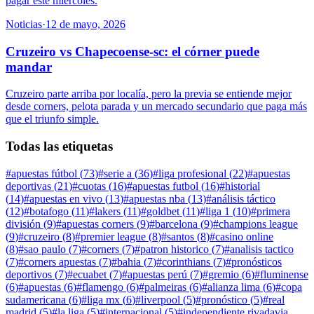
pagar este miércoles.
Noticias
·
12 de mayo, 2026
Cruzeiro vs Chapecoense-sc: el córner puede
mandar
Cruzeiro parte arriba por localía, pero la previa se entiende mejor
desde corners, pelota parada y un mercado secundario que paga más
que el triunfo simple.
Todas las etiquetas
#
apuestas fútbol
(
73
)
#
serie a
(
36
)
#
liga profesional
(
22
)
#
apuestas
deportivas
(
21
)
#
cuotas
(
16
)
#
apuestas futbol
(
16
)
#
historial
(
14
)
#
apuestas en vivo
(
13
)
#
apuestas nba
(
13
)
#
análisis táctico
(
12
)
#
botafogo
(
11
)
#
lakers
(
11
)
#
goldbet
(
11
)
#
liga 1
(
10
)
#
primera
división
(
9
)
#
apuestas corners
(
9
)
#
barcelona
(
9
)
#
champions league
(
9
)
#
cruzeiro
(
8
)
#
premier league
(
8
)
#
santos
(
8
)
#
casino online
(
8
)
#
sao paulo
(
7
)
#
corners
(
7
)
#
patron historico
(
7
)
#
analisis tactico
(
7
)
#
corners apuestas
(
7
)
#
bahia
(
7
)
#
corinthians
(
7
)
#
pronósticos
deportivos
(
7
)
#
ecuabet
(
7
)
#
apuestas perú
(
7
)
#
gremio
(
6
)
#
fluminense
(
6
)
#
apuestas
(
6
)
#
flamengo
(
6
)
#
palmeiras
(
6
)
#
alianza lima
(
6
)
#
copa
sudamericana
(
6
)
#
liga mx
(
6
)
#
liverpool
(
5
)
#
pronóstico
(
5
)
#
real
madrid
(
5
)
#
la liga
(
5
)
#
internacional
(
5
)
#
independiente rivadavia