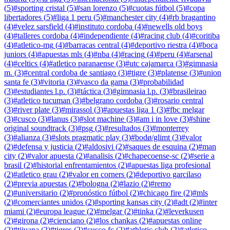
(
5
)
#
sporting cristal
(
5
)
#
san lorenzo
(
5
)
#
cuotas fútbol
(
5
)
#
copa
libertadores
(
5
)
#
liga 1 peru
(
5
)
#
manchester city
(
4
)
#
rb bragantino
(
4
)
#
velez sarsfield
(
4
)
#
instituto cordoba
(
4
)
#
newells old boys
(
4
)
#
talleres cordoba
(
4
)
#
independiente
(
4
)
#
racing club
(
4
)
#
coritiba
(
4
)
#
atletico-mg
(
4
)
#
barracas central
(
4
)
#
deportivo riestra
(
4
)
#
boca
juniors
(
4
)
#
apuestas mls
(
4
)
#
nba
(
4
)
#
racing
(
4
)
#
peru
(
4
)
#
arsenal
(
4
)
#
celtics
(
4
)
#
atletico paranaense
(
3
)
#
utc cajamarca
(
3
)
#
gimnasia
m.
(
3
)
#
central cordoba de santiago
(
3
)
#
tigre
(
3
)
#
platense
(
3
)
#
union
santa fe
(
3
)
#
vitoria
(
3
)
#
vasco da gama
(
3
)
#
probabilidad
(
3
)
#
estudiantes l.p.
(
3
)
#
táctica
(
3
)
#
gimnasia l.p.
(
3
)
#
brasileirao
(
3
)
#
atletico tucuman
(
3
)
#
belgrano cordoba
(
3
)
#
rosario central
(
3
)
#
river plate
(
3
)
#
mirassol
(
3
)
#
apuestas liga 1
(
3
)
#
fbc melgar
(
3
)
#
cusco
(
3
)
#
lanus
(
3
)
#
slot machine
(
3
)
#
am i in love
(
3
)
#
shine
original soundtrack
(
3
)
#
psg
(
3
)
#
resultados
(
3
)
#
monterrey
(
3
)
#
alianza
(
3
)
#
slots pragmatic play
(
3
)
#
bodø/glimt
(
3
)
#
valor
(
2
)
#
defensa y justicia
(
2
)
#
aldosivi
(
2
)
#
saques de esquina
(
2
)
#
man
city
(
2
)
#
valor apuesta
(
2
)
#
analisis
(
2
)
#
chapecoense-sc
(
2
)
#
serie a
brasil
(
2
)
#
historial enfrentamientos
(
2
)
#
apuestas liga profesional
(
2
)
#
atletico grau
(
2
)
#
valor en corners
(
2
)
#
deportivo garcilaso
(
2
)
#
previa apuestas
(
2
)
#
bologna
(
2
)
#
lazio
(
2
)
#
remo
(
2
)
#
universitario
(
2
)
#
pronóstico fútbol
(
2
)
#
chicago fire
(
2
)
#
mls
(
2
)
#
comerciantes unidos
(
2
)
#
sporting kansas city
(
2
)
#
adt
(
2
)
#
inter
miami
(
2
)
#
europa league
(
2
)
#
melgar
(
2
)
#
tinka
(
2
)
#
leverkusen
(
2
)
#
girona
(
2
)
#
cienciano
(
2
)
#
los chankas
(
2
)
#
apuestas online
(
2
)
#
tijuana
(
2
)
#
tigres
(
2
)
#
cusco fc
(
2
)
#
athletic club
(
2
)
#
atletico