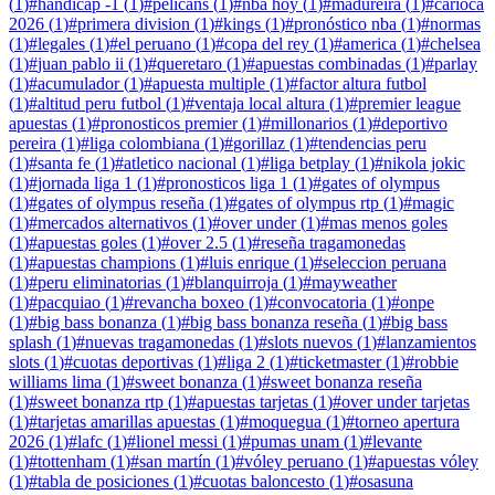
(
1
)
#
handicap -1
(
1
)
#
pelicans
(
1
)
#
nba hoy
(
1
)
#
madureira
(
1
)
#
carioca
2026
(
1
)
#
primera division
(
1
)
#
kings
(
1
)
#
pronóstico nba
(
1
)
#
normas
(
1
)
#
legales
(
1
)
#
el peruano
(
1
)
#
copa del rey
(
1
)
#
america
(
1
)
#
chelsea
(
1
)
#
juan pablo ii
(
1
)
#
queretaro
(
1
)
#
apuestas combinadas
(
1
)
#
parlay
(
1
)
#
acumulador
(
1
)
#
apuesta multiple
(
1
)
#
factor altura futbol
(
1
)
#
altitud peru futbol
(
1
)
#
ventaja local altura
(
1
)
#
premier league
apuestas
(
1
)
#
pronosticos premier
(
1
)
#
millonarios
(
1
)
#
deportivo
pereira
(
1
)
#
liga colombiana
(
1
)
#
gorillaz
(
1
)
#
tendencias peru
(
1
)
#
santa fe
(
1
)
#
atletico nacional
(
1
)
#
liga betplay
(
1
)
#
nikola jokic
(
1
)
#
jornada liga 1
(
1
)
#
pronosticos liga 1
(
1
)
#
gates of olympus
(
1
)
#
gates of olympus reseña
(
1
)
#
gates of olympus rtp
(
1
)
#
magic
(
1
)
#
mercados alternativos
(
1
)
#
over under
(
1
)
#
mas menos goles
(
1
)
#
apuestas goles
(
1
)
#
over 2.5
(
1
)
#
reseña tragamonedas
(
1
)
#
apuestas champions
(
1
)
#
luis enrique
(
1
)
#
seleccion peruana
(
1
)
#
peru eliminatorias
(
1
)
#
blanquirroja
(
1
)
#
mayweather
(
1
)
#
pacquiao
(
1
)
#
revancha boxeo
(
1
)
#
convocatoria
(
1
)
#
onpe
(
1
)
#
big bass bonanza
(
1
)
#
big bass bonanza reseña
(
1
)
#
big bass
splash
(
1
)
#
nuevas tragamonedas
(
1
)
#
slots nuevos
(
1
)
#
lanzamientos
slots
(
1
)
#
cuotas deportivas
(
1
)
#
liga 2
(
1
)
#
ticketmaster
(
1
)
#
robbie
williams lima
(
1
)
#
sweet bonanza
(
1
)
#
sweet bonanza reseña
(
1
)
#
sweet bonanza rtp
(
1
)
#
apuestas tarjetas
(
1
)
#
over under tarjetas
(
1
)
#
tarjetas amarillas apuestas
(
1
)
#
moquegua
(
1
)
#
torneo apertura
2026
(
1
)
#
lafc
(
1
)
#
lionel messi
(
1
)
#
pumas unam
(
1
)
#
levante
(
1
)
#
tottenham
(
1
)
#
san martín
(
1
)
#
vóley peruano
(
1
)
#
apuestas vóley
(
1
)
#
tabla de posiciones
(
1
)
#
cuotas baloncesto
(
1
)
#
osasuna