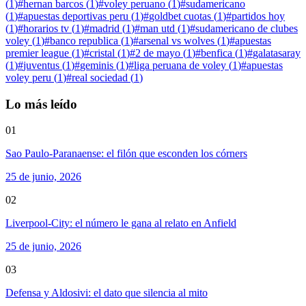
(
1
)
#
hernan barcos
(
1
)
#
voley peruano
(
1
)
#
sudamericano
(
1
)
#
apuestas deportivas peru
(
1
)
#
goldbet cuotas
(
1
)
#
partidos hoy
(
1
)
#
horarios tv
(
1
)
#
madrid
(
1
)
#
man utd
(
1
)
#
sudamericano de clubes
voley
(
1
)
#
banco republica
(
1
)
#
arsenal vs wolves
(
1
)
#
apuestas
premier league
(
1
)
#
cristal
(
1
)
#
2 de mayo
(
1
)
#
benfica
(
1
)
#
galatasaray
(
1
)
#
juventus
(
1
)
#
geminis
(
1
)
#
liga peruana de voley
(
1
)
#
apuestas
voley peru
(
1
)
#
real sociedad
(
1
)
Lo más leído
01
Sao Paulo-Paranaense: el filón que esconden los córners
25 de junio, 2026
02
Liverpool-City: el número le gana al relato en Anfield
25 de junio, 2026
03
Defensa y Aldosivi: el dato que silencia al mito