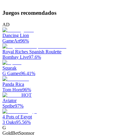
Juegos recomendados
AD
Dancing Lion
GameArt
96
%
Royal Riches Spanish Roulette
Bombay Live
97.6
%
Squeak
G Games
96.41
%
Panda Rica
Tom Horn
96
%
HOT
Aviator
Spribe
97
%
4 Pots of Egypt
3 Oaks
95.56
%
G
GoldBet
Sponsor