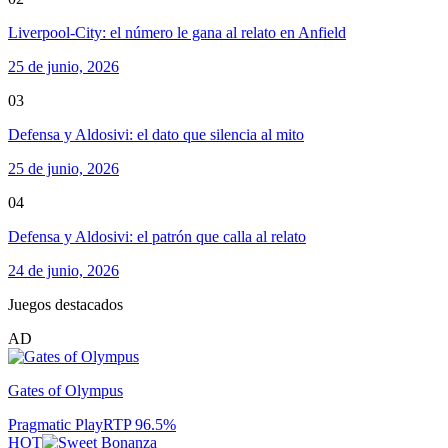
Liverpool-City: el número le gana al relato en Anfield
25 de junio, 2026
03
Defensa y Aldosivi: el dato que silencia al mito
25 de junio, 2026
04
Defensa y Aldosivi: el patrón que calla al relato
24 de junio, 2026
Juegos destacados
AD
Gates of Olympus
Pragmatic Play
RTP
96.5
%
HOT