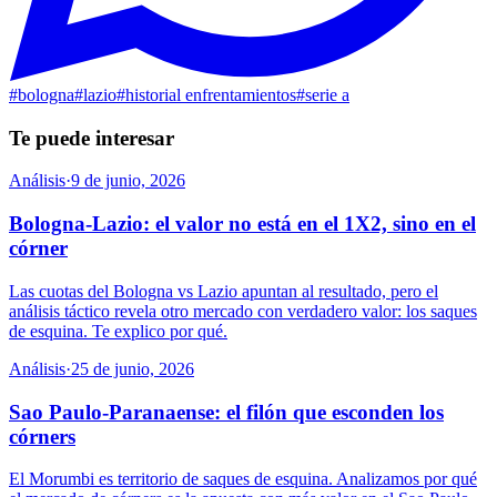
#
bologna
#
lazio
#
historial enfrentamientos
#
serie a
Te puede interesar
Análisis
·
9 de junio, 2026
Bologna-Lazio: el valor no está en el 1X2, sino en el
córner
Las cuotas del Bologna vs Lazio apuntan al resultado, pero el
análisis táctico revela otro mercado con verdadero valor: los saques
de esquina. Te explico por qué.
Análisis
·
25 de junio, 2026
Sao Paulo-Paranaense: el filón que esconden los
córners
El Morumbi es territorio de saques de esquina. Analizamos por qué