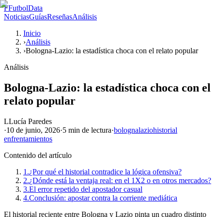
F
FutbolData
Noticias
Guías
Reseñas
Análisis
Inicio
›
Análisis
›
Bologna-Lazio: la estadística choca con el relato popular
Análisis
Bologna-Lazio: la estadística choca con el
relato popular
L
Lucía Paredes
·
10 de junio, 2026
·
5 min
de lectura
·
bologna
lazio
historial
enfrentamientos
Contenido del artículo
1.
¿Por qué el historial contradice la lógica ofensiva?
2.
¿Dónde está la ventaja real: en el 1X2 o en otros mercados?
3.
El error repetido del apostador casual
4.
Conclusión: apostar contra la corriente mediática
El historial reciente entre Bologna y Lazio pinta un cuadro distinto