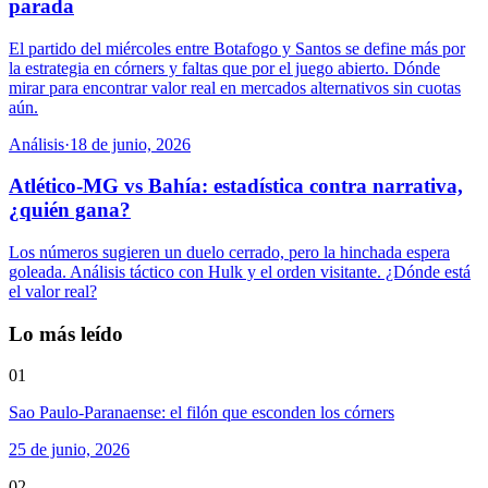
parada
El partido del miércoles entre Botafogo y Santos se define más por
la estrategia en córners y faltas que por el juego abierto. Dónde
mirar para encontrar valor real en mercados alternativos sin cuotas
aún.
Análisis
·
18 de junio, 2026
Atlético-MG vs Bahía: estadística contra narrativa,
¿quién gana?
Los números sugieren un duelo cerrado, pero la hinchada espera
goleada. Análisis táctico con Hulk y el orden visitante. ¿Dónde está
el valor real?
Lo más leído
01
Sao Paulo-Paranaense: el filón que esconden los córners
25 de junio, 2026
02