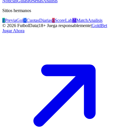
Noticias
Guías
Reseñas
Análisis
Sitios hermanos
P
PreviaGol
C
CuotasDiarias
S
ScoreLab
M
MatchAnalisis
©
2026
FutbolData
|
18+ Juega responsablemente
|
GoldBet
Jugar Ahora