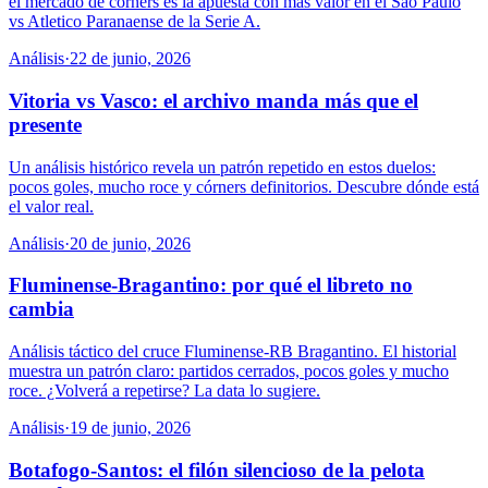
el mercado de córners es la apuesta con más valor en el Sao Paulo
vs Atletico Paranaense de la Serie A.
Análisis
·
22 de junio, 2026
Vitoria vs Vasco: el archivo manda más que el
presente
Un análisis histórico revela un patrón repetido en estos duelos:
pocos goles, mucho roce y córners definitorios. Descubre dónde está
el valor real.
Análisis
·
20 de junio, 2026
Fluminense-Bragantino: por qué el libreto no
cambia
Análisis táctico del cruce Fluminense-RB Bragantino. El historial
muestra un patrón claro: partidos cerrados, pocos goles y mucho
roce. ¿Volverá a repetirse? La data lo sugiere.
Análisis
·
19 de junio, 2026
Botafogo-Santos: el filón silencioso de la pelota