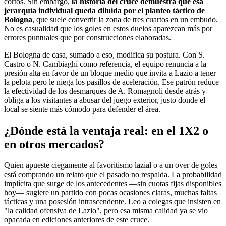
cortos. Sin embargo,
la historia del cruce demuestra que esa
jerarquía individual queda diluida por el planteo táctico de
Bologna
, que suele convertir la zona de tres cuartos en un embudo.
No es casualidad que los goles en estos duelos aparezcan más por
errores puntuales que por construcciones elaboradas.
El Bologna de casa, sumado a eso, modifica su postura. Con S.
Castro o N. Cambiaghi como referencia, el equipo renuncia a la
presión alta en favor de un bloque medio que invita a Lazio a tener
la pelota pero le niega los pasillos de aceleración. Ese patrón reduce
la efectividad de los desmarques de A. Romagnoli desde atrás y
obliga a los visitantes a abusar del juego exterior, justo donde el
local se siente más cómodo para defender el área.
¿Dónde está la ventaja real: en el 1X2 o
en otros mercados?
Quien apueste ciegamente al favoritismo lazial o a un over de goles
está comprando un relato que el pasado no respalda. La probabilidad
implícita que surge de los antecedentes —sin cuotas fijas disponibles
hoy— sugiere un partido con pocas ocasiones claras, muchas faltas
tácticas y una posesión intrascendente. Leo a colegas que insisten en
"la calidad ofensiva de Lazio", pero esa misma calidad ya se vio
opacada en ediciones anteriores de este cruce.