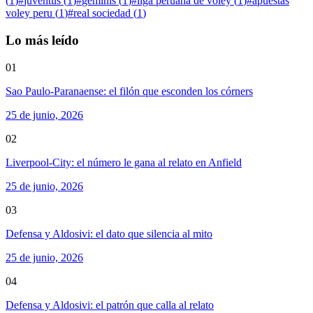
(
1
)
#
juventus
(
1
)
#
geminis
(
1
)
#
liga peruana de voley
(
1
)
#
apuestas
voley peru
(
1
)
#
real sociedad
(
1
)
Lo más leído
01
Sao Paulo-Paranaense: el filón que esconden los córners
25 de junio, 2026
02
Liverpool-City: el número le gana al relato en Anfield
25 de junio, 2026
03
Defensa y Aldosivi: el dato que silencia al mito
25 de junio, 2026
04
Defensa y Aldosivi: el patrón que calla al relato