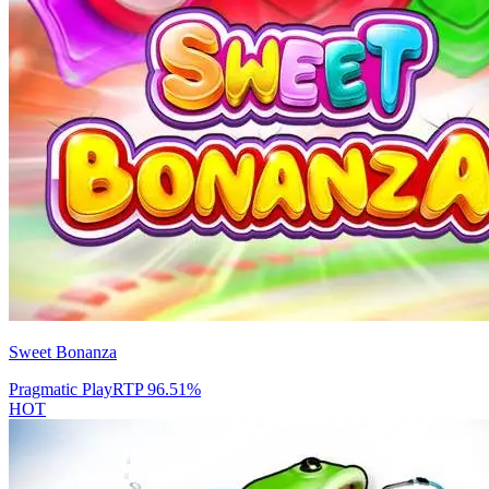
Sweet Bonanza
Pragmatic Play
RTP
96.51
%
HOT