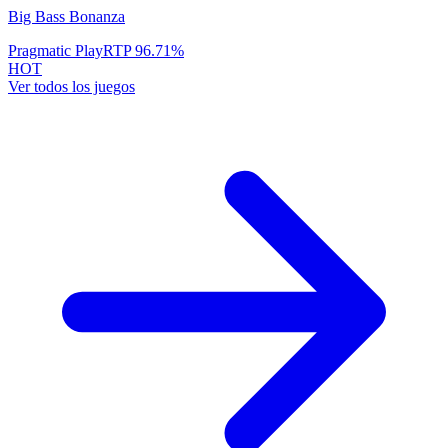
Big Bass Bonanza
Pragmatic Play
RTP
96.71
%
HOT
Ver todos los juegos