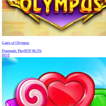
Gates of Olympus
Pragmatic Play
RTP
96.5
%
HOT