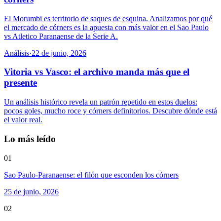
El Morumbi es territorio de saques de esquina. Analizamos por qué
el mercado de córners es la apuesta con más valor en el Sao Paulo
vs Atletico Paranaense de la Serie A.
Análisis
·
22 de junio, 2026
Vitoria vs Vasco: el archivo manda más que el
presente
Un análisis histórico revela un patrón repetido en estos duelos:
pocos goles, mucho roce y córners definitorios. Descubre dónde está
el valor real.
Lo más leído
01
Sao Paulo-Paranaense: el filón que esconden los córners
25 de junio, 2026
02