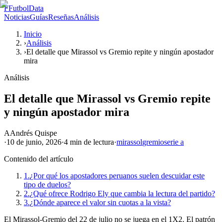
F
FutbolData
Noticias
Guías
Reseñas
Análisis
Inicio
›
Análisis
›
El detalle que Mirassol vs Gremio repite y ningún apostador
mira
Análisis
El detalle que Mirassol vs Gremio repite
y ningún apostador mira
A
Andrés Quispe
·
10 de junio, 2026
·
4 min
de lectura
·
mirassol
gremio
serie a
Contenido del artículo
1.
¿Por qué los apostadores peruanos suelen descuidar este
tipo de duelos?
2.
¿Qué ofrece Rodrigo Ely que cambia la lectura del partido?
3.
¿Dónde aparece el valor sin cuotas a la vista?
El Mirassol-Gremio del 22 de julio no se juega en el 1X2. El patrón