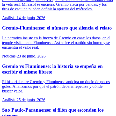
la veta real. Mirassol se encierra, Gremio ataca por bandas, y los
tiros de esquina pueden definir la apuesta del miércoles.
Análisis
·
14 de junio, 2026
Gremio-Fluminense: el número que silencia el relato
La narrativa insiste en la fuerza de Gremio en casa; los datos, en el
temple visitante de Fluminense. Así se lee el partido sin humo y se
encuentra el valor real.
Noticias
·
23 de junio, 2026
Gremio vs Fluminense: la historia se empeña en
escribir el mismo libreto
El historial entre Gremio y Fluminense anticipa un duelo de pocos
goles. Analizamos por qué el patrón debería repetirse y dónde
buscar valor.
Análisis
·
25 de junio, 2026
Sao Paulo-Paranaense: el filón que esconden los
córners