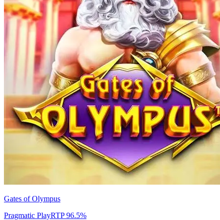
Gates of Olympus
Pragmatic Play
RTP
96.5
%