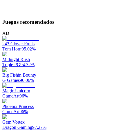
Juegos recomendados
AD
243 Clover Fruits
Tom Horn
95.02
%
Midnight Rush
Triple PG
94.32
%
Big Fishin Bounty
G Games
96.06
%
Magic Unicorn
GameArt
96
%
Phoenix Princess
GameArt
96
%
Gem Vortex
Dragon Gaming
97.27
%