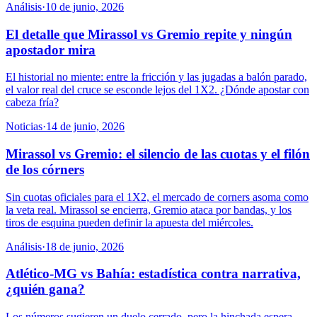
Análisis
·
10 de junio, 2026
El detalle que Mirassol vs Gremio repite y ningún
apostador mira
El historial no miente: entre la fricción y las jugadas a balón parado,
el valor real del cruce se esconde lejos del 1X2. ¿Dónde apostar con
cabeza fría?
Noticias
·
14 de junio, 2026
Mirassol vs Gremio: el silencio de las cuotas y el filón
de los córners
Sin cuotas oficiales para el 1X2, el mercado de corners asoma como
la veta real. Mirassol se encierra, Gremio ataca por bandas, y los
tiros de esquina pueden definir la apuesta del miércoles.
Análisis
·
18 de junio, 2026
Atlético-MG vs Bahía: estadística contra narrativa,
¿quién gana?
Los números sugieren un duelo cerrado, pero la hinchada espera