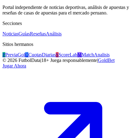
Portal independiente de noticias deportivas, análisis de apuestas y
reseñas de casas de apuestas para el mercado peruano.
Secciones
Noticias
Guías
Reseñas
Análisis
Sitios hermanos
P
PreviaGol
C
CuotasDiarias
S
ScoreLab
M
MatchAnalisis
©
2026
FutbolData
|
18+ Juega responsablemente
|
GoldBet
Jugar Ahora