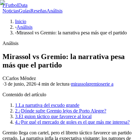
F
FutbolData
Noticias
Guías
Reseñas
Análisis
Inicio
›
Análisis
›
Mirassol vs Gremio: la narrativa pesa más que el partido
Análisis
Mirassol vs Gremio: la narrativa pesa
más que el partido
C
Carlos Méndez
·
3 de junio, 2026
·
4 min
de lectura
·
mirassol
gremio
serie a
Contenido del artículo
1.
La narrativa del escudo grande
2.
¿Dónde sufre Gremio lejos de Porto Alegre?
3.
El guion táctico que favorece al local
4.
¿Por qué el mercado de goles es el que más me interesa?
Gremio llega con cartel, pero el libreto táctico favorece un partido
cerrado. La narrativa infla la expectativa visitante; los patrones de