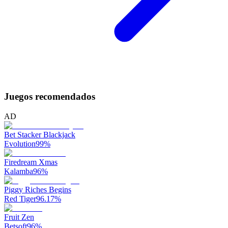
Juegos recomendados
AD
Bet Stacker Blackjack
Evolution
99
%
Firedream Xmas
Kalamba
96
%
Piggy Riches Begins
Red Tiger
96.17
%
Fruit Zen
Betsoft
96
%