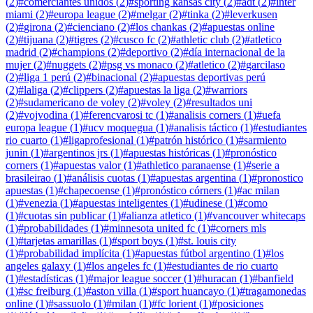
(
2
)
#
comerciantes unidos
(
2
)
#
sporting kansas city
(
2
)
#
adt
(
2
)
#
inter
miami
(
2
)
#
europa league
(
2
)
#
melgar
(
2
)
#
tinka
(
2
)
#
leverkusen
(
2
)
#
girona
(
2
)
#
cienciano
(
2
)
#
los chankas
(
2
)
#
apuestas online
(
2
)
#
tijuana
(
2
)
#
tigres
(
2
)
#
cusco fc
(
2
)
#
athletic club
(
2
)
#
atletico
madrid
(
2
)
#
champions
(
2
)
#
deportivo
(
2
)
#
día internacional de la
mujer
(
2
)
#
nuggets
(
2
)
#
psg vs monaco
(
2
)
#
atletico
(
2
)
#
garcilaso
(
2
)
#
liga 1 perú
(
2
)
#
binacional
(
2
)
#
apuestas deportivas perú
(
2
)
#
laliga
(
2
)
#
clippers
(
2
)
#
apuestas la liga
(
2
)
#
warriors
(
2
)
#
sudamericano de voley
(
2
)
#
voley
(
2
)
#
resultados uni
(
2
)
#
vojvodina
(
1
)
#
ferencvarosi tc
(
1
)
#
analisis corners
(
1
)
#
uefa
europa league
(
1
)
#
ucv moquegua
(
1
)
#
analisis táctico
(
1
)
#
estudiantes
rio cuarto
(
1
)
#
ligaprofesional
(
1
)
#
patrón histórico
(
1
)
#
sarmiento
junin
(
1
)
#
argentinos jrs
(
1
)
#
apuestas históricas
(
1
)
#
pronóstico
corners
(
1
)
#
apuestas valor
(
1
)
#
athletico paranaense
(
1
)
#
serie a
brasileirao
(
1
)
#
análisis cuotas
(
1
)
#
apuestas argentina
(
1
)
#
pronostico
apuestas
(
1
)
#
chapecoense
(
1
)
#
pronóstico córners
(
1
)
#
ac milan
(
1
)
#
venezia
(
1
)
#
apuestas inteligentes
(
1
)
#
udinese
(
1
)
#
como
(
1
)
#
cuotas sin publicar
(
1
)
#
alianza atletico
(
1
)
#
vancouver whitecaps
(
1
)
#
probabilidades
(
1
)
#
minnesota united fc
(
1
)
#
corners mls
(
1
)
#
tarjetas amarillas
(
1
)
#
sport boys
(
1
)
#
st. louis city
(
1
)
#
probabilidad implícita
(
1
)
#
apuestas fútbol argentino
(
1
)
#
los
angeles galaxy
(
1
)
#
los angeles fc
(
1
)
#
estudiantes de rio cuarto
(
1
)
#
estadísticas
(
1
)
#
major league soccer
(
1
)
#
huracan
(
1
)
#
banfield
(
1
)
#
sc freiburg
(
1
)
#
aston villa
(
1
)
#
sport huancayo
(
1
)
#
tragamonedas
online
(
1
)
#
sassuolo
(
1
)
#
milan
(
1
)
#
fc lorient
(
1
)
#
posiciones