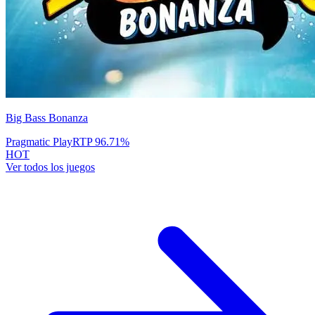
Big Bass Bonanza
Pragmatic Play
RTP
96.71
%
HOT
Ver todos los juegos