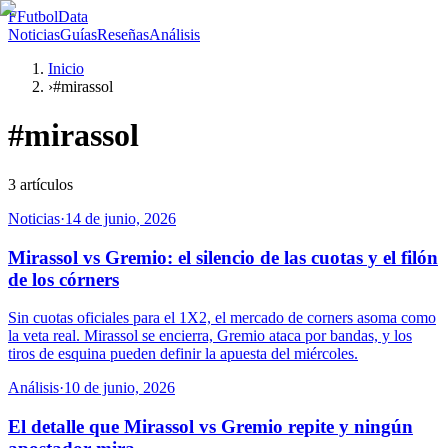
F
FutbolData
Noticias
Guías
Reseñas
Análisis
Inicio
›
#mirassol
#
mirassol
3
artículos
Noticias
·
14 de junio, 2026
Mirassol vs Gremio: el silencio de las cuotas y el filón
de los córners
Sin cuotas oficiales para el 1X2, el mercado de corners asoma como
la veta real. Mirassol se encierra, Gremio ataca por bandas, y los
tiros de esquina pueden definir la apuesta del miércoles.
Análisis
·
10 de junio, 2026
El detalle que Mirassol vs Gremio repite y ningún