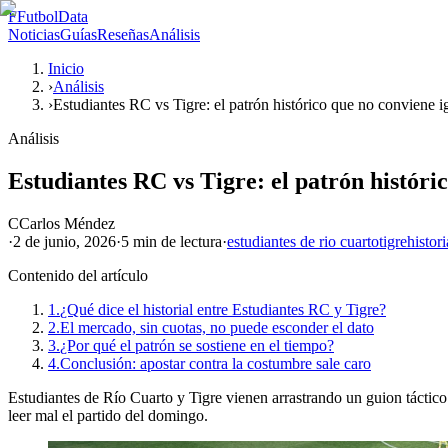
F
FutbolData
Noticias
Guías
Reseñas
Análisis
Inicio
›
Análisis
›
Estudiantes RC vs Tigre: el patrón histórico que no conviene i
Análisis
Estudiantes RC vs Tigre: el patrón históri
C
Carlos Méndez
·
2 de junio, 2026
·
5 min
de lectura
·
estudiantes de rio cuarto
tigre
histori
Contenido del artículo
1.
¿Qué dice el historial entre Estudiantes RC y Tigre?
2.
El mercado, sin cuotas, no puede esconder el dato
3.
¿Por qué el patrón se sostiene en el tiempo?
4.
Conclusión: apostar contra la costumbre sale caro
Estudiantes de Río Cuarto y Tigre vienen arrastrando un guion táctico 
leer mal el partido del domingo.