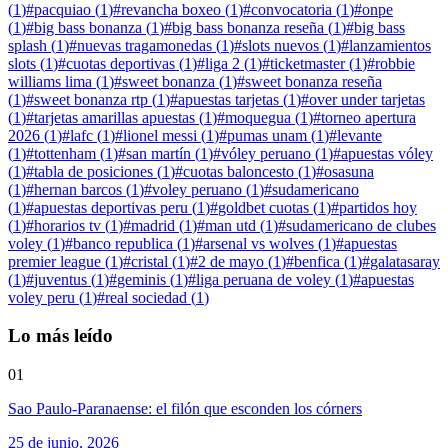
(
1
)
#
pacquiao
(
1
)
#
revancha boxeo
(
1
)
#
convocatoria
(
1
)
#
onpe
(
1
)
#
big bass bonanza
(
1
)
#
big bass bonanza reseña
(
1
)
#
big bass
splash
(
1
)
#
nuevas tragamonedas
(
1
)
#
slots nuevos
(
1
)
#
lanzamientos
slots
(
1
)
#
cuotas deportivas
(
1
)
#
liga 2
(
1
)
#
ticketmaster
(
1
)
#
robbie
williams lima
(
1
)
#
sweet bonanza
(
1
)
#
sweet bonanza reseña
(
1
)
#
sweet bonanza rtp
(
1
)
#
apuestas tarjetas
(
1
)
#
over under tarjetas
(
1
)
#
tarjetas amarillas apuestas
(
1
)
#
moquegua
(
1
)
#
torneo apertura
2026
(
1
)
#
lafc
(
1
)
#
lionel messi
(
1
)
#
pumas unam
(
1
)
#
levante
(
1
)
#
tottenham
(
1
)
#
san martín
(
1
)
#
vóley peruano
(
1
)
#
apuestas vóley
(
1
)
#
tabla de posiciones
(
1
)
#
cuotas baloncesto
(
1
)
#
osasuna
(
1
)
#
hernan barcos
(
1
)
#
voley peruano
(
1
)
#
sudamericano
(
1
)
#
apuestas deportivas peru
(
1
)
#
goldbet cuotas
(
1
)
#
partidos hoy
(
1
)
#
horarios tv
(
1
)
#
madrid
(
1
)
#
man utd
(
1
)
#
sudamericano de clubes
voley
(
1
)
#
banco republica
(
1
)
#
arsenal vs wolves
(
1
)
#
apuestas
premier league
(
1
)
#
cristal
(
1
)
#
2 de mayo
(
1
)
#
benfica
(
1
)
#
galatasaray
(
1
)
#
juventus
(
1
)
#
geminis
(
1
)
#
liga peruana de voley
(
1
)
#
apuestas
voley peru
(
1
)
#
real sociedad
(
1
)
Lo más leído
01
Sao Paulo-Paranaense: el filón que esconden los córners
25 de junio, 2026