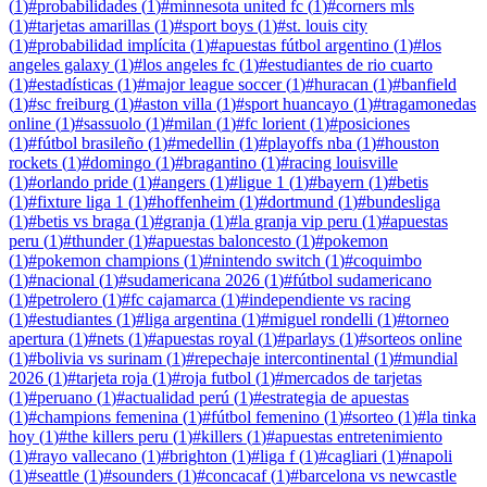
(
1
)
#
probabilidades
(
1
)
#
minnesota united fc
(
1
)
#
corners mls
(
1
)
#
tarjetas amarillas
(
1
)
#
sport boys
(
1
)
#
st. louis city
(
1
)
#
probabilidad implícita
(
1
)
#
apuestas fútbol argentino
(
1
)
#
los
angeles galaxy
(
1
)
#
los angeles fc
(
1
)
#
estudiantes de rio cuarto
(
1
)
#
estadísticas
(
1
)
#
major league soccer
(
1
)
#
huracan
(
1
)
#
banfield
(
1
)
#
sc freiburg
(
1
)
#
aston villa
(
1
)
#
sport huancayo
(
1
)
#
tragamonedas
online
(
1
)
#
sassuolo
(
1
)
#
milan
(
1
)
#
fc lorient
(
1
)
#
posiciones
(
1
)
#
fútbol brasileño
(
1
)
#
medellin
(
1
)
#
playoffs nba
(
1
)
#
houston
rockets
(
1
)
#
domingo
(
1
)
#
bragantino
(
1
)
#
racing louisville
(
1
)
#
orlando pride
(
1
)
#
angers
(
1
)
#
ligue 1
(
1
)
#
bayern
(
1
)
#
betis
(
1
)
#
fixture liga 1
(
1
)
#
hoffenheim
(
1
)
#
dortmund
(
1
)
#
bundesliga
(
1
)
#
betis vs braga
(
1
)
#
granja
(
1
)
#
la granja vip peru
(
1
)
#
apuestas
peru
(
1
)
#
thunder
(
1
)
#
apuestas baloncesto
(
1
)
#
pokemon
(
1
)
#
pokemon champions
(
1
)
#
nintendo switch
(
1
)
#
coquimbo
(
1
)
#
nacional
(
1
)
#
sudamericana 2026
(
1
)
#
fútbol sudamericano
(
1
)
#
petrolero
(
1
)
#
fc cajamarca
(
1
)
#
independiente vs racing
(
1
)
#
estudiantes
(
1
)
#
liga argentina
(
1
)
#
miguel rondelli
(
1
)
#
torneo
apertura
(
1
)
#
nets
(
1
)
#
apuestas royal
(
1
)
#
parlays
(
1
)
#
sorteos online
(
1
)
#
bolivia vs surinam
(
1
)
#
repechaje intercontinental
(
1
)
#
mundial
2026
(
1
)
#
tarjeta roja
(
1
)
#
roja futbol
(
1
)
#
mercados de tarjetas
(
1
)
#
peruano
(
1
)
#
actualidad perú
(
1
)
#
estrategia de apuestas
(
1
)
#
champions femenina
(
1
)
#
fútbol femenino
(
1
)
#
sorteo
(
1
)
#
la tinka
hoy
(
1
)
#
the killers peru
(
1
)
#
killers
(
1
)
#
apuestas entretenimiento
(
1
)
#
rayo vallecano
(
1
)
#
brighton
(
1
)
#
liga f
(
1
)
#
cagliari
(
1
)
#
napoli
(
1
)
#
seattle
(
1
)
#
sounders
(
1
)
#
concacaf
(
1
)
#
barcelona vs newcastle