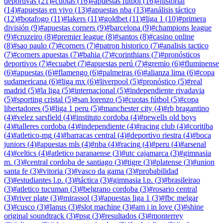
deportivas
(
21
)
#
cuotas
(
16
)
#
apuestas futbol
(
16
)
#
historial
(
14
)
#
apuestas en vivo
(
13
)
#
apuestas nba
(
13
)
#
análisis táctico
(
12
)
#
botafogo
(
11
)
#
lakers
(
11
)
#
goldbet
(
11
)
#
liga 1
(
10
)
#
primera
división
(
9
)
#
apuestas corners
(
9
)
#
barcelona
(
9
)
#
champions league
(
9
)
#
cruzeiro
(
8
)
#
premier league
(
8
)
#
santos
(
8
)
#
casino online
(
8
)
#
sao paulo
(
7
)
#
corners
(
7
)
#
patron historico
(
7
)
#
analisis tactico
(
7
)
#
corners apuestas
(
7
)
#
bahia
(
7
)
#
corinthians
(
7
)
#
pronósticos
deportivos
(
7
)
#
ecuabet
(
7
)
#
apuestas perú
(
7
)
#
gremio
(
6
)
#
fluminense
(
6
)
#
apuestas
(
6
)
#
flamengo
(
6
)
#
palmeiras
(
6
)
#
alianza lima
(
6
)
#
copa
sudamericana
(
6
)
#
liga mx
(
6
)
#
liverpool
(
5
)
#
pronóstico
(
5
)
#
real
madrid
(
5
)
#
la liga
(
5
)
#
internacional
(
5
)
#
independiente rivadavia
(
5
)
#
sporting cristal
(
5
)
#
san lorenzo
(
5
)
#
cuotas fútbol
(
5
)
#
copa
libertadores
(
5
)
#
liga 1 peru
(
5
)
#
manchester city
(
4
)
#
rb bragantino
(
4
)
#
velez sarsfield
(
4
)
#
instituto cordoba
(
4
)
#
newells old boys
(
4
)
#
talleres cordoba
(
4
)
#
independiente
(
4
)
#
racing club
(
4
)
#
coritiba
(
4
)
#
atletico-mg
(
4
)
#
barracas central
(
4
)
#
deportivo riestra
(
4
)
#
boca
juniors
(
4
)
#
apuestas mls
(
4
)
#
nba
(
4
)
#
racing
(
4
)
#
peru
(
4
)
#
arsenal
(
4
)
#
celtics
(
4
)
#
atletico paranaense
(
3
)
#
utc cajamarca
(
3
)
#
gimnasia
m.
(
3
)
#
central cordoba de santiago
(
3
)
#
tigre
(
3
)
#
platense
(
3
)
#
union
santa fe
(
3
)
#
vitoria
(
3
)
#
vasco da gama
(
3
)
#
probabilidad
(
3
)
#
estudiantes l.p.
(
3
)
#
táctica
(
3
)
#
gimnasia l.p.
(
3
)
#
brasileirao
(
3
)
#
atletico tucuman
(
3
)
#
belgrano cordoba
(
3
)
#
rosario central
(
3
)
#
river plate
(
3
)
#
mirassol
(
3
)
#
apuestas liga 1
(
3
)
#
fbc melgar
(
3
)
#
cusco
(
3
)
#
lanus
(
3
)
#
slot machine
(
3
)
#
am i in love
(
3
)
#
shine
original soundtrack
(
3
)
#
psg
(
3
)
#
resultados
(
3
)
#
monterrey