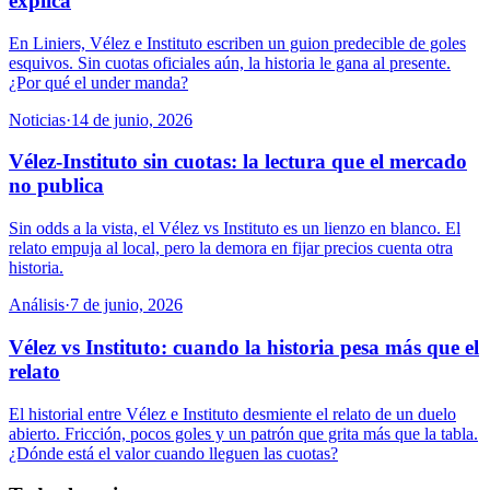
explica
En Liniers, Vélez e Instituto escriben un guion predecible de goles
esquivos. Sin cuotas oficiales aún, la historia le gana al presente.
¿Por qué el under manda?
Noticias
·
14 de junio, 2026
Vélez-Instituto sin cuotas: la lectura que el mercado
no publica
Sin odds a la vista, el Vélez vs Instituto es un lienzo en blanco. El
relato empuja al local, pero la demora en fijar precios cuenta otra
historia.
Análisis
·
7 de junio, 2026
Vélez vs Instituto: cuando la historia pesa más que el
relato
El historial entre Vélez e Instituto desmiente el relato de un duelo
abierto. Fricción, pocos goles y un patrón que grita más que la tabla.
¿Dónde está el valor cuando lleguen las cuotas?