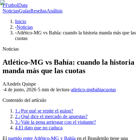
F
FutbolData
Noticias
Guías
Reseñas
Análisis
Inicio
›
Noticias
›
Atlético-MG vs Bahía: cuando la historia manda más que las
cuotas
Noticias
Atlético-MG vs Bahía: cuando la historia
manda más que las cuotas
A
Andrés Quispe
·
4 de junio, 2026
·
5 min
de lectura
·
atletico-mg
bahia
cuotas
Contenido del artículo
1.
¿Por qué se repite el guion?
2.
¿Qué dice el mercado de apuestas?
3.
¿Vale la pena arriesgar con el visitante?
4.
El dato que no caduca
El
partido entre Atlético-MG y Bahía
en el Brasileirão tiene una