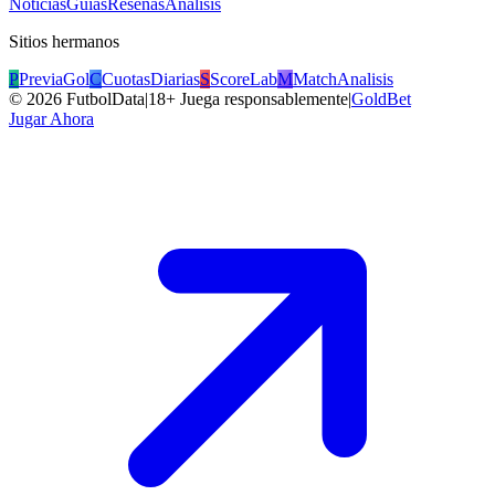
Noticias
Guías
Reseñas
Análisis
Sitios hermanos
P
PreviaGol
C
CuotasDiarias
S
ScoreLab
M
MatchAnalisis
©
2026
FutbolData
|
18+ Juega responsablemente
|
GoldBet
Jugar Ahora