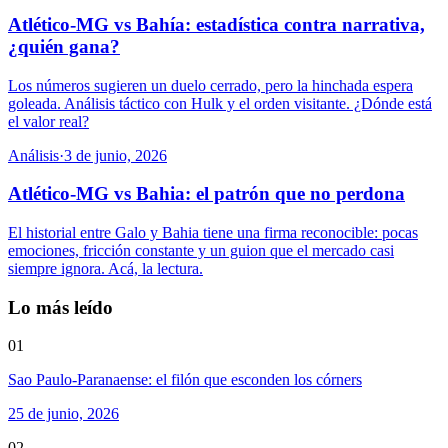
Atlético-MG vs Bahía: estadística contra narrativa,
¿quién gana?
Los números sugieren un duelo cerrado, pero la hinchada espera
goleada. Análisis táctico con Hulk y el orden visitante. ¿Dónde está
el valor real?
Análisis
·
3 de junio, 2026
Atlético-MG vs Bahia: el patrón que no perdona
El historial entre Galo y Bahia tiene una firma reconocible: pocas
emociones, fricción constante y un guion que el mercado casi
siempre ignora. Acá, la lectura.
Lo más leído
01
Sao Paulo-Paranaense: el filón que esconden los córners
25 de junio, 2026
02