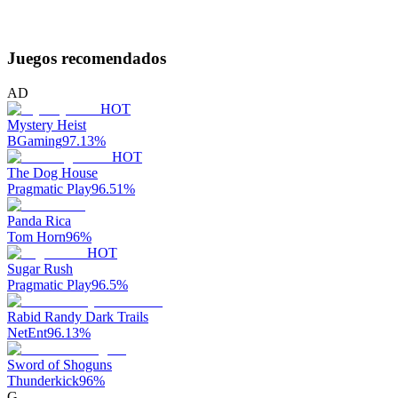
Juegos recomendados
AD
HOT
Mystery Heist
BGaming
97.13
%
HOT
The Dog House
Pragmatic Play
96.51
%
Panda Rica
Tom Horn
96
%
HOT
Sugar Rush
Pragmatic Play
96.5
%
Rabid Randy Dark Trails
NetEnt
96.13
%
Sword of Shoguns
Thunderkick
96
%
G