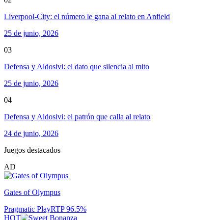
Liverpool-City: el número le gana al relato en Anfield
25 de junio, 2026
03
Defensa y Aldosivi: el dato que silencia al mito
25 de junio, 2026
04
Defensa y Aldosivi: el patrón que calla al relato
24 de junio, 2026
Juegos destacados
AD
Gates of Olympus
Pragmatic Play
RTP
96.5
%
HOT