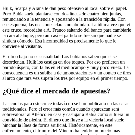
Hulk, Scarpa y Arana le dan peso ofensivo al local sobre el papel.
Pero Bahía suele plantarse con dos líneas de cuatro bien juntas,
renunciando a la tenencia y apostando a la transición rápida. Con
ese esquema, las ocasiones claras no abundan. La última vez que vi
este cruce, recordaba a A. Franco saltando del banco para cambiarle
la cara al ataque, pero aun así el partido se fue sin que nadie se
sintiera cómodo. Esa incomodidad es precisamente lo que le
conviene al visitante.
El ritmo bajo no es casualidad. Los bahianos saben que si se
desordenan, Hulk los castiga en dos toques. Por eso prefieren un
partido áspero, con faltas en el mediocampo y muy poco vuelo. La
consecuencia es un subibaja de amonestaciones y un conteo de tiros
al arco que rara vez supera los tres por equipo en el primer tiempo.
¿Qué dice el mercado de apuestas?
Las cuotas para este cruce todavía no se han publicado en las casas
tradicionales. Pero el error más común cuando aparezcan será
sobrevalorar al Atlético en casa y castigar a Bahía como si fuera un
convidado de piedra. El dinero que fluye a la victoria local suele
hinchar la línea de forma artificial. Históricamente, en este
enfrentamiento, el triunfo del Mineiro ha tenido un precio más