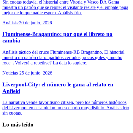
Sin cuotas todavía, el historial entre Vitoria y Vasco DA Gama
muestra un patrón que se repite: el visitante resiste y el empate paga
mejor de lo que nadie espera. Análisis frío.
Análisis
·
20 de junio, 2026
Fluminense-Bragantino: por qué el libreto no
cambia
Análisis táctico del cruce Fluminense-RB Bragantino. El historial
muestra un patrón claro: partidos cerrados, pocos goles y mucho
roce. ¿Volverá a repetirse? La data lo sugiere.
Noticias
·
25 de junio, 2026
Liverpool-City: el número le gana al relato en
Anfield
La narrativa vende favoritismo citizen, pero los números históricos
del Liverpool en casa pintan un escenario muy distinto. Análisis frío
sin cuotas.
Lo más leído