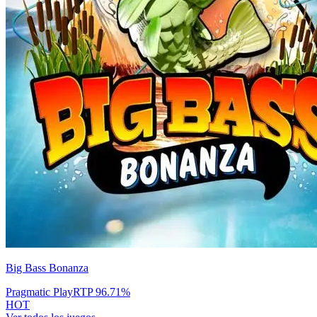
Big Bass Bonanza
Pragmatic Play
RTP
96.71
%
HOT