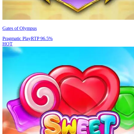
Gates of Olympus
Pragmatic Play
RTP
96.5
%
HOT