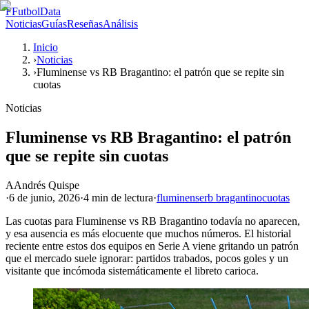
F
FutbolData
Noticias
Guías
Reseñas
Análisis
Inicio
›
Noticias
›
Fluminense vs RB Bragantino: el patrón que se repite sin
cuotas
Noticias
Fluminense vs RB Bragantino: el patrón
que se repite sin cuotas
A
Andrés Quispe
·
6 de junio, 2026
·
4 min
de lectura
·
fluminense
rb bragantino
cuotas
Las cuotas para Fluminense vs RB Bragantino todavía no aparecen,
y esa ausencia es más elocuente que muchos números. El historial
reciente entre estos dos equipos en Serie A viene gritando un patrón
que el mercado suele ignorar: partidos trabados, pocos goles y un
visitante que incómoda sistemáticamente el libreto carioca.