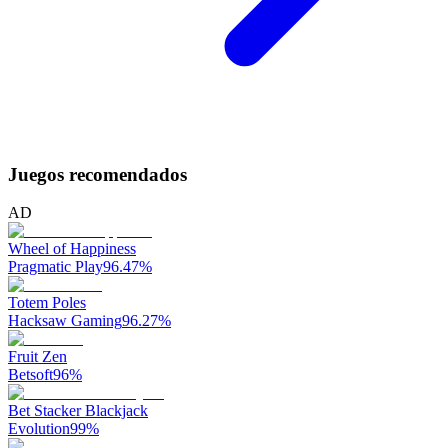
Juegos recomendados
AD
Wheel of Happiness
Pragmatic Play
96.47
%
Totem Poles
Hacksaw Gaming
96.27
%
Fruit Zen
Betsoft
96
%
Bet Stacker Blackjack
Evolution
99
%