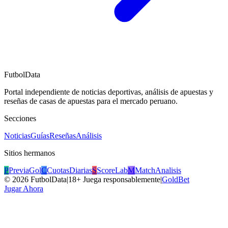
FutbolData
Portal independiente de noticias deportivas, análisis de apuestas y
reseñas de casas de apuestas para el mercado peruano.
Secciones
Noticias
Guías
Reseñas
Análisis
Sitios hermanos
P
PreviaGol
C
CuotasDiarias
S
ScoreLab
M
MatchAnalisis
©
2026
FutbolData
|
18+ Juega responsablemente
|
GoldBet
Jugar Ahora