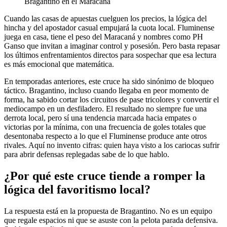
Bragantino en el Maracaná
Cuando las casas de apuestas cuelguen los precios, la lógica del
hincha y del apostador casual empujará la cuota local. Fluminense
juega en casa, tiene el peso del Maracaná y nombres como PH
Ganso que invitan a imaginar control y posesión. Pero basta repasar
los últimos enfrentamientos directos para sospechar que esa lectura
es más emocional que matemática.
En temporadas anteriores, este cruce ha sido sinónimo de bloqueo
táctico. Bragantino, incluso cuando llegaba en peor momento de
forma, ha sabido cortar los circuitos de pase tricolores y convertir el
mediocampo en un desfiladero. El resultado no siempre fue una
derrota local, pero sí una tendencia marcada hacia empates o
victorias por la mínima, con una frecuencia de goles totales que
desentonaba respecto a lo que el Fluminense produce ante otros
rivales. Aquí no invento cifras: quien haya visto a los cariocas sufrir
para abrir defensas replegadas sabe de lo que hablo.
¿Por qué este cruce tiende a romper la
lógica del favoritismo local?
La respuesta está en la propuesta de Bragantino. No es un equipo
que regale espacios ni que se asuste con la pelota parada defensiva.