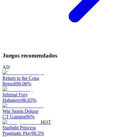
Juegos recomendados
AD
Return to the Copa
Betsoft
96.06
%
Infernal Fury
Habanero
96.65
%
Win Storm Deluxe
CT Gaming
96
%
HOT
Starlight Princess
Pragmatic Play
96.5
%