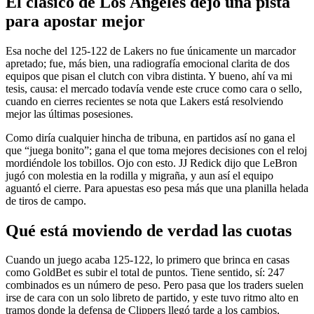
El clásico de Los Ángeles dejó una pista
para apostar mejor
Esa noche del 125-122 de Lakers no fue únicamente un marcador
apretado; fue, más bien, una radiografía emocional clarita de dos
equipos que pisan el clutch con vibra distinta. Y bueno, ahí va mi
tesis, causa: el mercado todavía vende este cruce como cara o sello,
cuando en cierres recientes se nota que Lakers está resolviendo
mejor las últimas posesiones.
Como diría cualquier hincha de tribuna, en partidos así no gana el
que “juega bonito”; gana el que toma mejores decisiones con el reloj
mordiéndole los tobillos. Ojo con esto. JJ Redick dijo que LeBron
jugó con molestia en la rodilla y migraña, y aun así el equipo
aguantó el cierre. Para apuestas eso pesa más que una planilla helada
de tiros de campo.
Qué está moviendo de verdad las cuotas
Cuando un juego acaba 125-122, lo primero que brinca en casas
como GoldBet es subir el total de puntos. Tiene sentido, sí: 247
combinados es un número de peso. Pero pasa que los traders suelen
irse de cara con un solo libreto de partido, y este tuvo ritmo alto en
tramos donde la defensa de Clippers llegó tarde a los cambios,