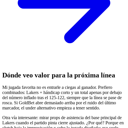
Dónde veo valor para la próxima línea
Mi jugada favorita no es entrarle a ciegas al ganador. Prefiero
combinados: Lakers + hándicap corto y un total apenas por debajo
del número inflado tras el 125-122, siempre que la línea se pase de
rosca. Si GoldBet abre demasiado arriba por el ruido del último
marcador, el under alternativo empieza a tener sentido.
Otra vía interesante: mirar props de asistencia del base principal de
Lakers cuando el partido pinta cierre ajustado. ¿Por qué? Porque en
clutch baja la improvisación y sube la jugada diseñada; eso suele