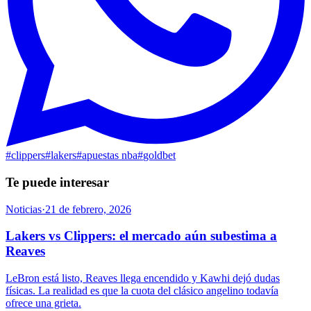
#
clippers
#
lakers
#
apuestas nba
#
goldbet
Te puede interesar
Noticias
·
21 de febrero, 2026
Lakers vs Clippers: el mercado aún subestima a
Reaves
LeBron está listo, Reaves llega encendido y Kawhi dejó dudas
físicas. La realidad es que la cuota del clásico angelino todavía
ofrece una grieta.