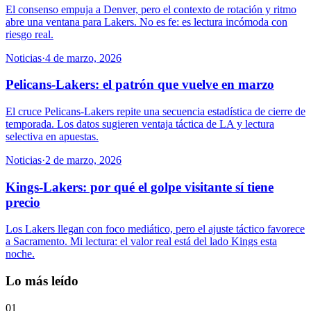
El consenso empuja a Denver, pero el contexto de rotación y ritmo
abre una ventana para Lakers. No es fe: es lectura incómoda con
riesgo real.
Noticias
·
4 de marzo, 2026
Pelicans-Lakers: el patrón que vuelve en marzo
El cruce Pelicans-Lakers repite una secuencia estadística de cierre de
temporada. Los datos sugieren ventaja táctica de LA y lectura
selectiva en apuestas.
Noticias
·
2 de marzo, 2026
Kings-Lakers: por qué el golpe visitante sí tiene
precio
Los Lakers llegan con foco mediático, pero el ajuste táctico favorece
a Sacramento. Mi lectura: el valor real está del lado Kings esta
noche.
Lo más leído
01