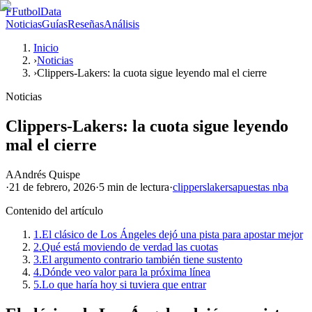
F
FutbolData
Noticias
Guías
Reseñas
Análisis
Inicio
›
Noticias
›
Clippers-Lakers: la cuota sigue leyendo mal el cierre
Noticias
Clippers-Lakers: la cuota sigue leyendo
mal el cierre
A
Andrés Quispe
·
21 de febrero, 2026
·
5 min
de lectura
·
clippers
lakers
apuestas nba
Contenido del artículo
1.
El clásico de Los Ángeles dejó una pista para apostar mejor
2.
Qué está moviendo de verdad las cuotas
3.
El argumento contrario también tiene sustento
4.
Dónde veo valor para la próxima línea
5.
Lo que haría hoy si tuviera que entrar