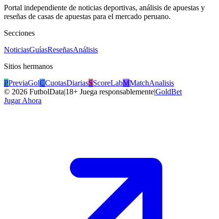
Portal independiente de noticias deportivas, análisis de apuestas y
reseñas de casas de apuestas para el mercado peruano.
Secciones
Noticias
Guías
Reseñas
Análisis
Sitios hermanos
P
PreviaGol
C
CuotasDiarias
S
ScoreLab
M
MatchAnalisis
©
2026
FutbolData
|
18+ Juega responsablemente
|
GoldBet
Jugar Ahora