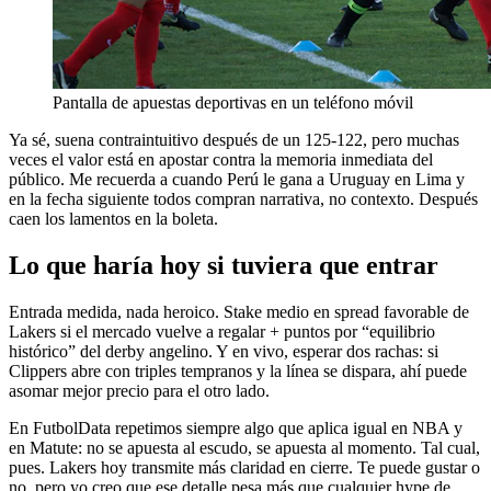
Pantalla de apuestas deportivas en un teléfono móvil
Ya sé, suena contraintuitivo después de un 125-122, pero muchas
veces el valor está en apostar contra la memoria inmediata del
público. Me recuerda a cuando Perú le gana a Uruguay en Lima y
en la fecha siguiente todos compran narrativa, no contexto. Después
caen los lamentos en la boleta.
Lo que haría hoy si tuviera que entrar
Entrada medida, nada heroico. Stake medio en spread favorable de
Lakers si el mercado vuelve a regalar + puntos por “equilibrio
histórico” del derby angelino. Y en vivo, esperar dos rachas: si
Clippers abre con triples tempranos y la línea se dispara, ahí puede
asomar mejor precio para el otro lado.
En FutbolData repetimos siempre algo que aplica igual en NBA y
en Matute: no se apuesta al escudo, se apuesta al momento. Tal cual,
pues. Lakers hoy transmite más claridad en cierre. Te puede gustar o
no, pero yo creo que ese detalle pesa más que cualquier hype de