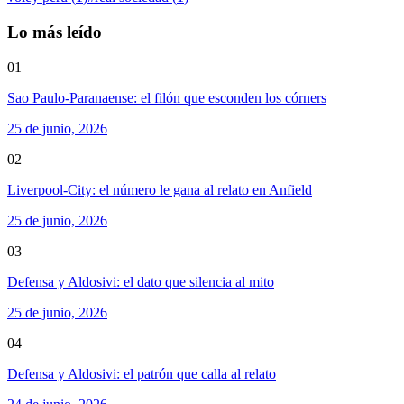
Lo más leído
01
Sao Paulo-Paranaense: el filón que esconden los córners
25 de junio, 2026
02
Liverpool-City: el número le gana al relato en Anfield
25 de junio, 2026
03
Defensa y Aldosivi: el dato que silencia al mito
25 de junio, 2026
04
Defensa y Aldosivi: el patrón que calla al relato