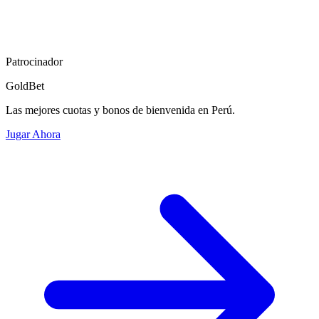
Patrocinador
GoldBet
Las mejores cuotas y bonos de bienvenida en Perú.
Jugar Ahora