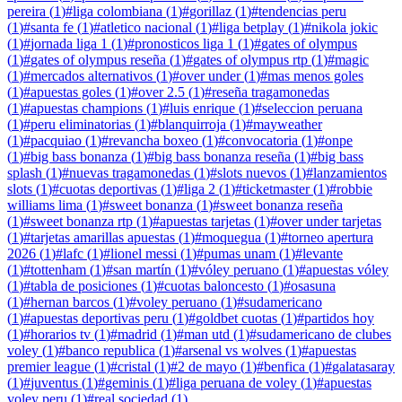
pereira
(
1
)
#
liga colombiana
(
1
)
#
gorillaz
(
1
)
#
tendencias peru
(
1
)
#
santa fe
(
1
)
#
atletico nacional
(
1
)
#
liga betplay
(
1
)
#
nikola jokic
(
1
)
#
jornada liga 1
(
1
)
#
pronosticos liga 1
(
1
)
#
gates of olympus
(
1
)
#
gates of olympus reseña
(
1
)
#
gates of olympus rtp
(
1
)
#
magic
(
1
)
#
mercados alternativos
(
1
)
#
over under
(
1
)
#
mas menos goles
(
1
)
#
apuestas goles
(
1
)
#
over 2.5
(
1
)
#
reseña tragamonedas
(
1
)
#
apuestas champions
(
1
)
#
luis enrique
(
1
)
#
seleccion peruana
(
1
)
#
peru eliminatorias
(
1
)
#
blanquirroja
(
1
)
#
mayweather
(
1
)
#
pacquiao
(
1
)
#
revancha boxeo
(
1
)
#
convocatoria
(
1
)
#
onpe
(
1
)
#
big bass bonanza
(
1
)
#
big bass bonanza reseña
(
1
)
#
big bass
splash
(
1
)
#
nuevas tragamonedas
(
1
)
#
slots nuevos
(
1
)
#
lanzamientos
slots
(
1
)
#
cuotas deportivas
(
1
)
#
liga 2
(
1
)
#
ticketmaster
(
1
)
#
robbie
williams lima
(
1
)
#
sweet bonanza
(
1
)
#
sweet bonanza reseña
(
1
)
#
sweet bonanza rtp
(
1
)
#
apuestas tarjetas
(
1
)
#
over under tarjetas
(
1
)
#
tarjetas amarillas apuestas
(
1
)
#
moquegua
(
1
)
#
torneo apertura
2026
(
1
)
#
lafc
(
1
)
#
lionel messi
(
1
)
#
pumas unam
(
1
)
#
levante
(
1
)
#
tottenham
(
1
)
#
san martín
(
1
)
#
vóley peruano
(
1
)
#
apuestas vóley
(
1
)
#
tabla de posiciones
(
1
)
#
cuotas baloncesto
(
1
)
#
osasuna
(
1
)
#
hernan barcos
(
1
)
#
voley peruano
(
1
)
#
sudamericano
(
1
)
#
apuestas deportivas peru
(
1
)
#
goldbet cuotas
(
1
)
#
partidos hoy
(
1
)
#
horarios tv
(
1
)
#
madrid
(
1
)
#
man utd
(
1
)
#
sudamericano de clubes
voley
(
1
)
#
banco republica
(
1
)
#
arsenal vs wolves
(
1
)
#
apuestas
premier league
(
1
)
#
cristal
(
1
)
#
2 de mayo
(
1
)
#
benfica
(
1
)
#
galatasaray
(
1
)
#
juventus
(
1
)
#
geminis
(
1
)
#
liga peruana de voley
(
1
)
#
apuestas
voley peru
(
1
)
#
real sociedad
(
1
)