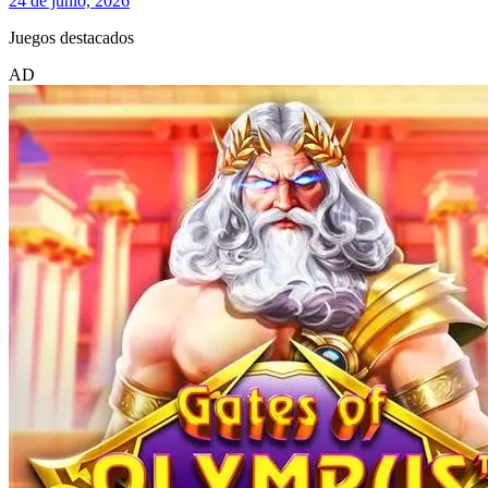
24 de junio, 2026
Juegos destacados
AD