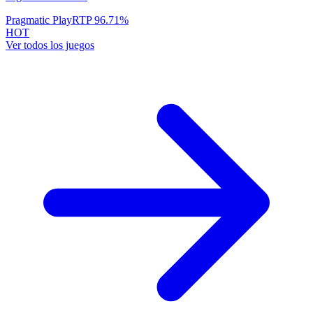
Pragmatic Play
RTP
96.71
%
HOT
Ver todos los juegos