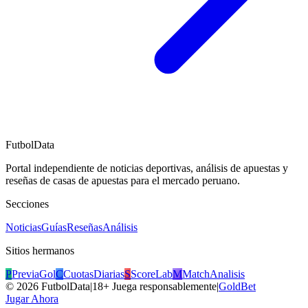
FutbolData
Portal independiente de noticias deportivas, análisis de apuestas y
reseñas de casas de apuestas para el mercado peruano.
Secciones
Noticias
Guías
Reseñas
Análisis
Sitios hermanos
P
PreviaGol
C
CuotasDiarias
S
ScoreLab
M
MatchAnalisis
©
2026
FutbolData
|
18+ Juega responsablemente
|
GoldBet
Jugar Ahora