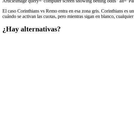
ArticleImage query="computer screen showing betting odds" alt="Pant
El caso Corinthians vs Remo entra en esa zona gris. Corinthians es un
cuándo se activan las cuotas, pero mientras sigan en blanco, cualquier
¿Hay alternativas?