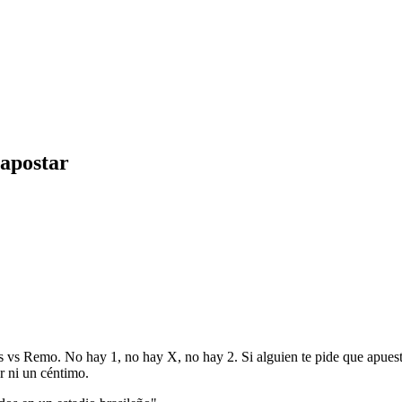
 apostar
s vs Remo. No hay 1, no hay X, no hay 2. Si alguien te pide que apueste
r ni un céntimo.