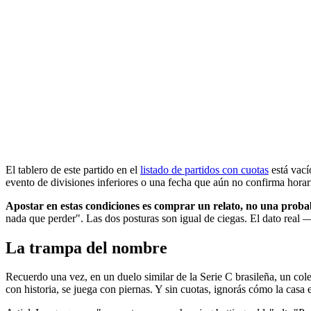
El tablero de este partido en el
listado de partidos con cuotas
está vací
evento de divisiones inferiores o una fecha que aún no confirma horari
Apostar en estas condiciones es comprar un relato, no una proba
nada que perder". Las dos posturas son igual de ciegas. El dato real —
La trampa del nombre
Recuerdo una vez, en un duelo similar de la Serie C brasileña, un cole
con historia, se juega con piernas. Y sin cuotas, ignorás cómo la casa