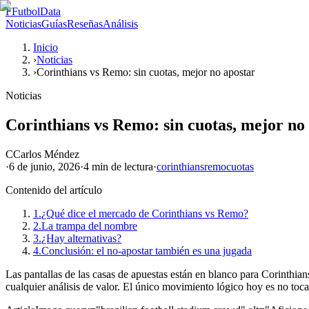
F
FutbolData
Noticias
Guías
Reseñas
Análisis
Inicio
›
Noticias
›
Corinthians vs Remo: sin cuotas, mejor no apostar
Noticias
Corinthians vs Remo: sin cuotas, mejor no
C
Carlos Méndez
·
6 de junio, 2026
·
4 min
de lectura
·
corinthians
remo
cuotas
Contenido del artículo
1.
¿Qué dice el mercado de Corinthians vs Remo?
2.
La trampa del nombre
3.
¿Hay alternativas?
4.
Conclusión: el no-apostar también es una jugada
Las pantallas de las casas de apuestas están en blanco para Corinthian
cualquier análisis de valor. El único movimiento lógico hoy es no toca