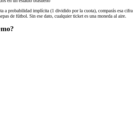
dos en un estadio brasileño"
ota a probabilidad implícita (1 dividido por la cuota), comparás esa cifra
as de fútbol. Sin ese dato, cualquier ticket es una moneda al aire.
Remo?