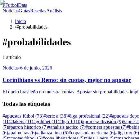
F
FutbolData
Noticias
Guías
Reseñas
Análisis
Inicio
›
#probabilidades
#
probabilidades
1
artículo
Noticias
·
6 de junio, 2026
Corinthians vs Remo: sin cuotas, mejor no apostar
El duelo brasileño no muestra cuotas. Apostar sin probabilidades implí
Todas las etiquetas
#
apuestas fútbol
(
73
)
#
serie a
(
36
)
#
liga profesional
(
22
)
#
apuestas depo
(
11
)
#
lakers
(
11
)
#
goldbet
(
11
)
#
liga 1
(
10
)
#
primera división
(
9
)
#
apuest
(
7
)
#
patron historico
(
7
)
#
analisis tactico
(
7
)
#
corners apuestas
(
7
)
#
bahi
(
6
)
#
palmeiras
(
6
)
#
alianza lima
(
6
)
#
copa sudamericana
(
6
)
#
liga mx
(
6
)
(
5
)
#
cuotas fútbol
(
5
)
#
copa libertadores
(
5
)
#
liga 1 peru
(
5
)
#
manchester