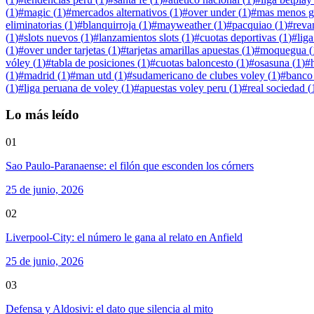
(
1
)
#
magic
(
1
)
#
mercados alternativos
(
1
)
#
over under
(
1
)
#
mas menos g
eliminatorias
(
1
)
#
blanquirroja
(
1
)
#
mayweather
(
1
)
#
pacquiao
(
1
)
#
reva
(
1
)
#
slots nuevos
(
1
)
#
lanzamientos slots
(
1
)
#
cuotas deportivas
(
1
)
#
liga
(
1
)
#
over under tarjetas
(
1
)
#
tarjetas amarillas apuestas
(
1
)
#
moquegua
(
vóley
(
1
)
#
tabla de posiciones
(
1
)
#
cuotas baloncesto
(
1
)
#
osasuna
(
1
)
#
(
1
)
#
madrid
(
1
)
#
man utd
(
1
)
#
sudamericano de clubes voley
(
1
)
#
banco 
(
1
)
#
liga peruana de voley
(
1
)
#
apuestas voley peru
(
1
)
#
real sociedad
(
Lo más leído
01
Sao Paulo-Paranaense: el filón que esconden los córners
25 de junio, 2026
02
Liverpool-City: el número le gana al relato en Anfield
25 de junio, 2026
03
Defensa y Aldosivi: el dato que silencia al mito