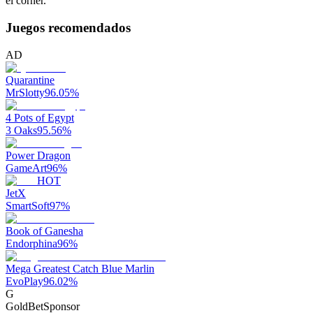
el córner.
Juegos recomendados
AD
Quarantine
MrSlotty
96.05
%
4 Pots of Egypt
3 Oaks
95.56
%
Power Dragon
GameArt
96
%
HOT
JetX
SmartSoft
97
%
Book of Ganesha
Endorphina
96
%
Mega Greatest Catch Blue Marlin
EvoPlay
96.02
%
G
GoldBet
Sponsor