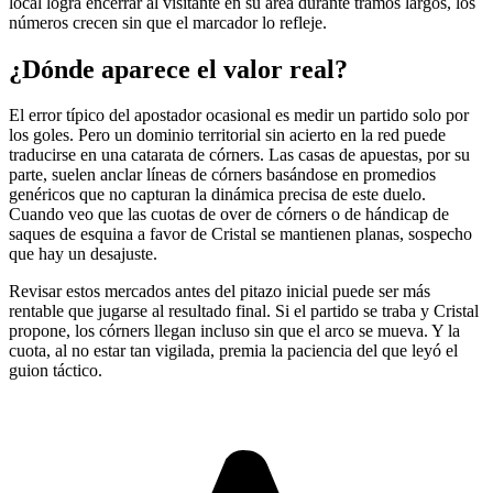
local logra encerrar al visitante en su área durante tramos largos, los
números crecen sin que el marcador lo refleje.
¿Dónde aparece el valor real?
El error típico del apostador ocasional es medir un partido solo por
los goles. Pero un dominio territorial sin acierto en la red puede
traducirse en una catarata de córners. Las casas de apuestas, por su
parte, suelen anclar líneas de córners basándose en promedios
genéricos que no capturan la dinámica precisa de este duelo.
Cuando veo que las cuotas de over de córners o de hándicap de
saques de esquina a favor de Cristal se mantienen planas, sospecho
que hay un desajuste.
Revisar estos mercados antes del pitazo inicial puede ser más
rentable que jugarse al resultado final. Si el partido se traba y Cristal
propone, los córners llegan incluso sin que el arco se mueva. Y la
cuota, al no estar tan vigilada, premia la paciencia del que leyó el
guion táctico.