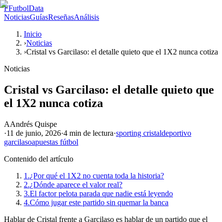
F
FutbolData
Noticias
Guías
Reseñas
Análisis
Inicio
›
Noticias
›
Cristal vs Garcilaso: el detalle quieto que el 1X2 nunca cotiza
Noticias
Cristal vs Garcilaso: el detalle quieto que
el 1X2 nunca cotiza
A
Andrés Quispe
·
11 de junio, 2026
·
4 min
de lectura
·
sporting cristal
deportivo
garcilaso
apuestas fútbol
Contenido del artículo
1.
¿Por qué el 1X2 no cuenta toda la historia?
2.
¿Dónde aparece el valor real?
3.
El factor pelota parada que nadie está leyendo
4.
Cómo jugar este partido sin quemar la banca
Hablar de Cristal frente a Garcilaso es hablar de un partido que el