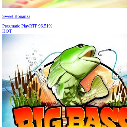
Sweet Bonanza
Pragmatic Play
RTP
96.51
%
HOT