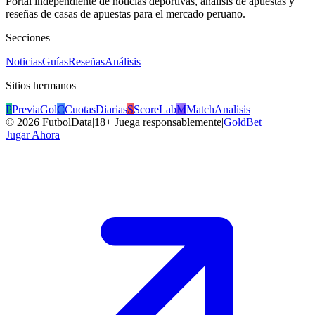
Portal independiente de noticias deportivas, análisis de apuestas y
reseñas de casas de apuestas para el mercado peruano.
Secciones
Noticias
Guías
Reseñas
Análisis
Sitios hermanos
P
PreviaGol
C
CuotasDiarias
S
ScoreLab
M
MatchAnalisis
©
2026
FutbolData
|
18+ Juega responsablemente
|
GoldBet
Jugar Ahora