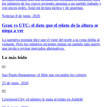
los números de los cruces recientes apuntan a un partido trabado y
con pocos goles. Aquí mi lectura táctica y de apuestas.
Noticias
·
8 de junio, 2026
Grau vs UTC: el dato que el relato de la altura se
niega a ver
La narrativa popular dice que el viaje del norte a la costa dobla al
visitante. Pero los números recientes pintan un partido más parejo
que invita a revisar mercados alternativos.
Lo más leído
01
Sao Paulo-Paranaense: el filón que esconden los córners
25 de junio, 2026
02
Liverpool-City: el número le gana al relato en Anfield