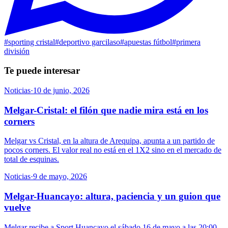
#
sporting cristal
#
deportivo garcilaso
#
apuestas fútbol
#
primera
división
Te puede interesar
Noticias
·
10 de junio, 2026
Melgar-Cristal: el filón que nadie mira está en los
corners
Melgar vs Cristal, en la altura de Arequipa, apunta a un partido de
pocos corners. El valor real no está en el 1X2 sino en el mercado de
total de esquinas.
Noticias
·
9 de mayo, 2026
Melgar-Huancayo: altura, paciencia y un guion que
vuelve
Melgar recibe a Sport Huancayo el sábado 16 de mayo a las 20:00.