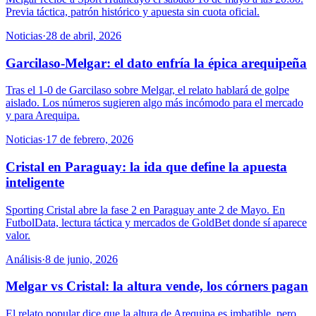
Previa táctica, patrón histórico y apuesta sin cuota oficial.
Noticias
·
28 de abril, 2026
Garcilaso-Melgar: el dato enfría la épica arequipeña
Tras el 1-0 de Garcilaso sobre Melgar, el relato hablará de golpe
aislado. Los números sugieren algo más incómodo para el mercado
y para Arequipa.
Noticias
·
17 de febrero, 2026
Cristal en Paraguay: la ida que define la apuesta
inteligente
Sporting Cristal abre la fase 2 en Paraguay ante 2 de Mayo. En
FutbolData, lectura táctica y mercados de GoldBet donde sí aparece
valor.
Análisis
·
8 de junio, 2026
Melgar vs Cristal: la altura vende, los córners pagan
El relato popular dice que la altura de Arequipa es imbatible, pero