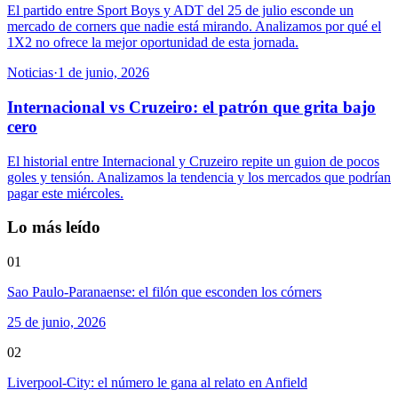
El partido entre Sport Boys y ADT del 25 de julio esconde un
mercado de corners que nadie está mirando. Analizamos por qué el
1X2 no ofrece la mejor oportunidad de esta jornada.
Noticias
·
1 de junio, 2026
Internacional vs Cruzeiro: el patrón que grita bajo
cero
El historial entre Internacional y Cruzeiro repite un guion de pocos
goles y tensión. Analizamos la tendencia y los mercados que podrían
pagar este miércoles.
Lo más leído
01
Sao Paulo-Paranaense: el filón que esconden los córners
25 de junio, 2026
02
Liverpool-City: el número le gana al relato en Anfield