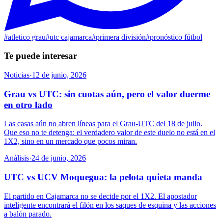
#
atletico grau
#
utc cajamarca
#
primera división
#
pronóstico fútbol
Te puede interesar
Noticias
·
12 de junio, 2026
Grau vs UTC: sin cuotas aún, pero el valor duerme
en otro lado
Las casas aún no abren líneas para el Grau-UTC del 18 de julio.
Que eso no te detenga: el verdadero valor de este duelo no está en el
1X2, sino en un mercado que pocos miran.
Análisis
·
24 de junio, 2026
UTC vs UCV Moquegua: la pelota quieta manda
El partido en Cajamarca no se decide por el 1X2. El apostador
inteligente encontrará el filón en los saques de esquina y las acciones
a balón parado.