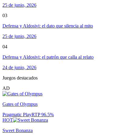
25 de junio, 2026
03
Defensa y Aldosivi: el dato que silencia al mito
25 de junio, 2026
04
Defensa y Aldosivi: el patrón que calla al relato
24 de junio, 2026
Juegos destacados
AD
Gates of Olympus
Pragmatic Play
RTP
96.5
%
HOT
Sweet Bonanza