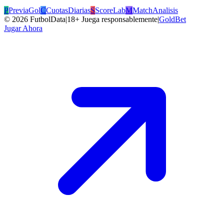
P
PreviaGol
C
CuotasDiarias
S
ScoreLab
M
MatchAnalisis
©
2026
FutbolData
|
18+ Juega responsablemente
|
GoldBet
Jugar Ahora