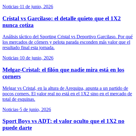
Noticias
·
11 de junio, 2026
Cristal vs Garcilaso: el detalle quieto que el 1X2
nunca cotiza
Análisis táctico del Sporting Cristal vs Deportivo Garcilaso. Por qué
los mercados de córners y pelota parada esconden más valor que el
resultado final esta jornada.
Noticias
·
10 de junio, 2026
Melgar-Cristal: el filón que nadie mira está en los
corners
Melgar vs Cristal, en la altura de Arequipa, apunta a un partido de
pocos corners. El valor real no está en el 1X2 sino en el mercado de
total de esquinas.
Noticias
·
5 de junio, 2026
Sport Boys vs ADT: el valor oculto que el 1X2 no
puede darte