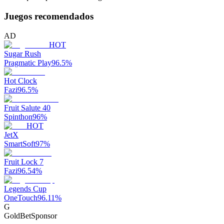
Juegos recomendados
AD
HOT
Sugar Rush
Pragmatic Play
96.5
%
Hot Clock
Fazi
96.5
%
Fruit Salute 40
Spinthon
96
%
HOT
JetX
SmartSoft
97
%
Fruit Lock 7
Fazi
96.54
%
Legends Cup
OneTouch
96.11
%
G
GoldBet
Sponsor