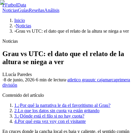
F
FutbolData
Noticias
Guías
Reseñas
Análisis
Inicio
›
Noticias
›
Grau vs UTC: el dato que el relato de la altura se niega a ver
Noticias
Grau vs UTC: el dato que el relato de la
altura se niega a ver
L
Lucía Paredes
·
8 de junio, 2026
·
6 min
de lectura
·
atletico grau
utc cajamarca
primera
división
Contenido del artículo
1.
¿Por qué la narrativa le da el favoritismo al Grau?
2.
Lo que los datos sin cuota ya están gritando
3.
¿Dónde está el filo si no hay cuota?
4.
Por qué esta vez voy con el visitante
En cruces donde la cancha local es baja y caliente, el sentido común